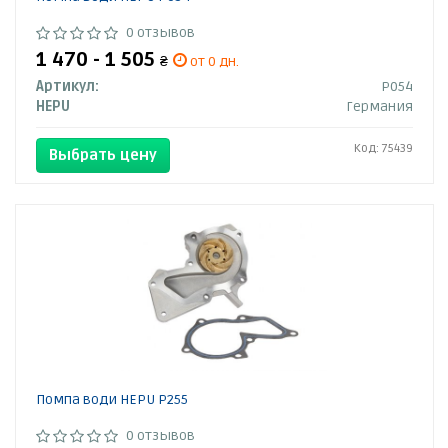
0 отзывов
1 470 - 1 505
₴
от 0 дн.
Артикул:
P054
HEPU
Германия
Код: 75439
Выбрать цену
Помпа води HEPU P255
0 отзывов