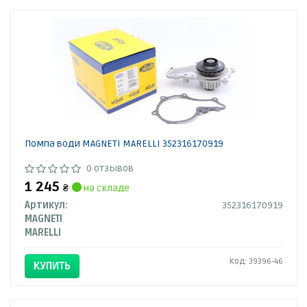
Помпа води MAGNETI MARELLI 352316170919
0 отзывов
1 245
₴
на складе
Артикул:
352316170919
MAGNETI
MARELLI
Код: 39396-46
КУПИТЬ