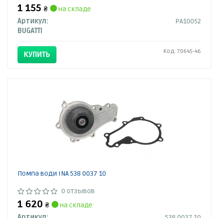
1 155
₴
на складе
Артикул:
PA10052
BUGATTI
Код: 70645-46
КУПИТЬ
Помпа води INA 538 0037 10
0 отзывов
1 620
₴
на складе
Артикул:
538 0037 10