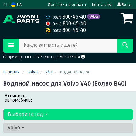
RU
UA
Доставка и оплата
Контакты
Вход
800-45-40
(067)
800-45-40
(095)
800-45-40
(063)
Какую запчасть ищете?
Например: насос ГУР Туксон, 06H905601A
Главная
Volvo
V40
Водяной насос
Водяной насос для Volvo V40 (Волво В40)
Уточните
автомобиль:
Выберите год
Volvo