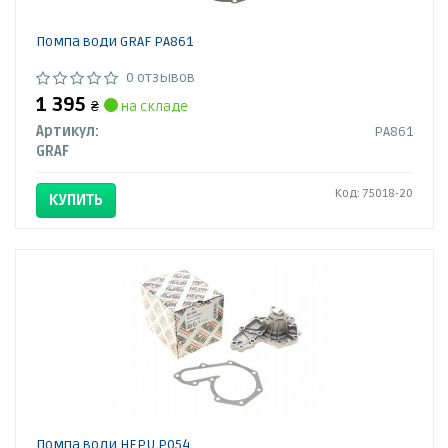
Помпа води GRAF PA861
0 отзывов
1 395
₴
на складе
Артикул:
PA861
GRAF
Код: 75018-20
КУПИТЬ
Помпа води HEPU P054