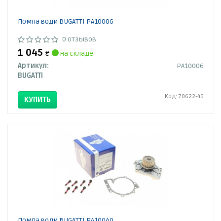
Помпа води BUGATTI PA10006
0 отзывов
1 045
₴
на складе
Артикул:
PA10006
BUGATTI
Код: 70622-46
КУПИТЬ
Помпа води BUGATTI PA10040