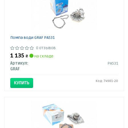
Помпа води GRAF PA531
0 отзывов
1 135
₴
на складе
Артикул:
PA531
GRAF
Код: 74981-20
КУПИТЬ