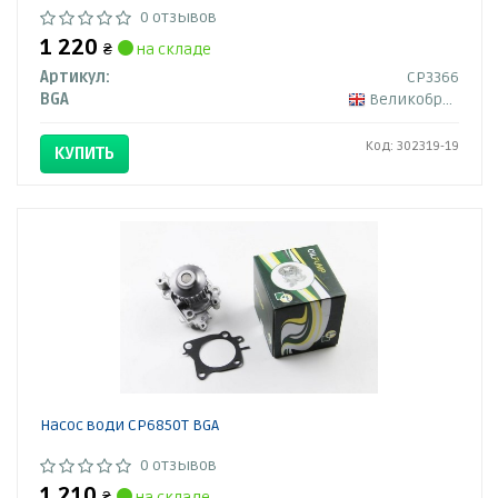
0 отзывов
1 220
₴
на складе
Артикул:
CP3366
BGA
Великобритания
Код: 302319-19
КУПИТЬ
Насос води CP6850T BGA
0 отзывов
1 210
₴
на складе