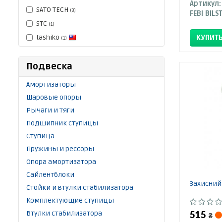
Артикул:
SATO TECH
(3)
FEBI BILS
STC
(1)
tashiko
КУПИТ
(1)
Подвеска
Амортизаторы
Шаровые опоры
Рычаги и тяги
Подшипник ступицы
Ступица
Пружины и рессоры
Опора амортизатора
Сайлентблоки
Захисний
Стойки и втулки стабилизатора
Комплектующие ступицы
Втулки стабилизатора
515
₴