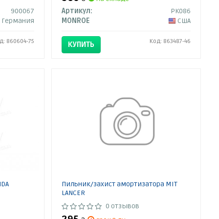
900067
Артикул:
PK086
Германия
MONROE
США
д: 860604-75
Код: 863487-46
КУПИТЬ
NDA
Пильник/захист амортизатора MIT
LANCER
0 отзывов