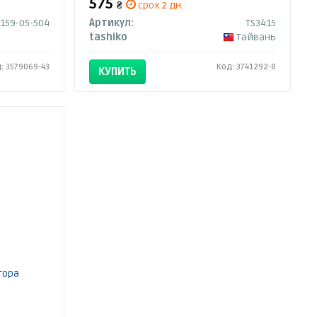
575
₴
срок 2 дн.
159-05-504
Артикул:
TS3415
tashiko
Тайвань
: 3579069-43
Код: 3741292-8
КУПИТЬ
тора