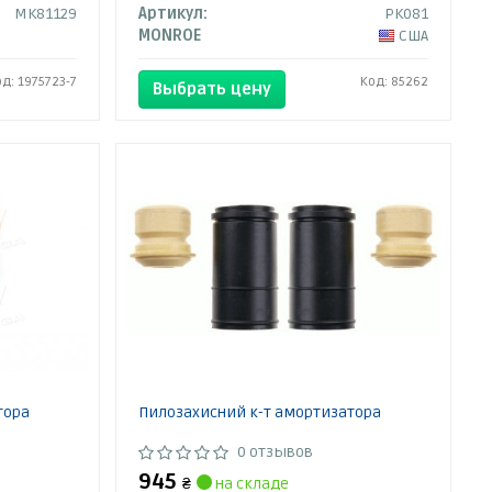
MK81129
Артикул:
PK081
MONROE
США
од: 1975723-7
Код: 85262
Выбрать цену
тора
Пилозахисний к-т амортизатора
0 отзывов
945
₴
на складе