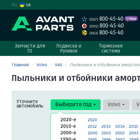
RU
UA
800-45-40
(067)
800-45-40
(095)
800-45-40
(063)
Запчасти для
Подвеска и
Тормозная
ТО
Рулевое
система
Главная
Volvo
V40
Пыльники и отбойники амортиз
Пыльники и отбойники аморти
Уточните
Выберите год
Volvo
V
автомобиль:
2020-е
2020
2010-е
2012
2013
2014
2015
2000-е
2000
2001
2002
2003
1990-е
1995
1996
1997
1998