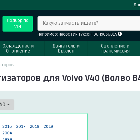
До
Подбор по
Какую запчасть ищете?
VIN
Например: насос ГУР Туксон, 06H905601A
Охлаждение и
Двигатель и
Сцепление и
Отопление
Выхлоп
трансмиссия
аторов
заторов для Volvo V40 (Волво В
40
2016
2017
2018
2019
2004
1999