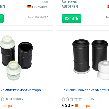
108096
Артикул:
TEIN
Германия
AUTOFREN
Код: 3608554-7
К
Ь
КУПИТЬ
 комплект амортизатора
Захисний комплект аморти
0 отзывов
0 отзывов
450
завтра
₴
завтра