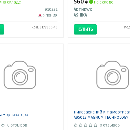
560
на складе
₴
на складе
910331
Артикул:
Япония
ASHIKA
Код: 3177366-46
Код
Ь
КУПИТЬ
Пилозахисний к-т амортиза
амортизатора
A95013 MAGNUM TECHNOLOGY
0 отзывов
0 отзывов