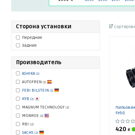
Сторона установки
Сортировк
Передние
Задние
Производитель
ASHIKA
(1)
AUTOFREN
(1)
FEBI BILSTEIN
(1)
KYB
(3)
MAGNUM TECHNOLOGY
Пильовик 
(2)
Febi)
MONROE
(3)
RBI
(2)
420
₴
SACHS
(2)