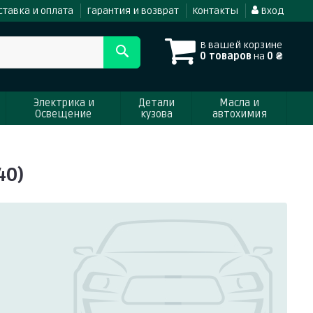
ставка и оплата
Гарантия и возврат
Контакты
Вход
В вашей корзине
0 товаров
на
0 ₴
Электрика и
Детали
Масла и
Освещение
кузова
автохимия
40)