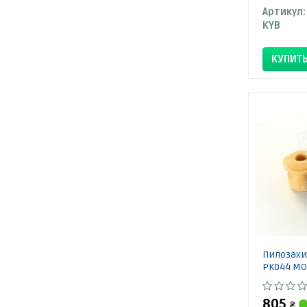
Артикул:
KYB
КУПИТ
Пилозахи
PK044 M
805
₴