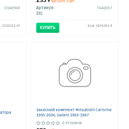
295
₴
срок 2 дн.
O14094F
Артикул:
T442057
STC
: 2926132-47
Код: 4159282-8
КУПИТЬ
Захисний комплект Mitsubishi Carisma
затора
1995-2006, Galant 1983-1987
0 отзывов