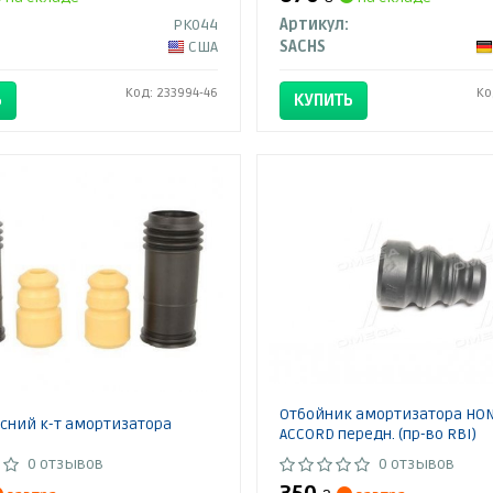
PK044
Артикул:
США
SACHS
Код: 233994-46
Ко
Ь
КУПИТЬ
Отбойник амортизатора HO
сний к-т амортизатора
ACCORD передн. (пр-во RBI)
0 отзывов
0 отзывов