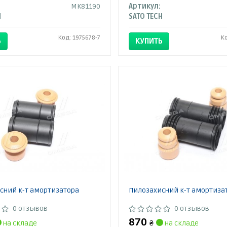
MK81190
Артикул:
H
SATO TECH
Код: 1975678-7
К
Ь
КУПИТЬ
сний к-т амортизатора
Пилозахисний к-т амортиза
0 отзывов
0 отзывов
870
на складе
₴
на складе