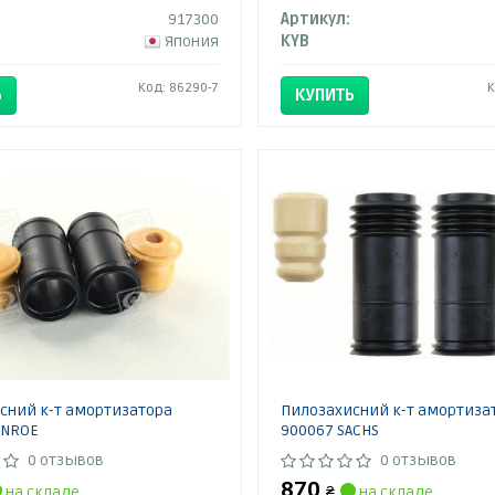
917300
Артикул:
Япония
KYB
Код: 86290-7
К
Ь
КУПИТЬ
сний к-т амортизатора
Пилозахисний к-т амортиза
ONROE
900067 SACHS
0 отзывов
0 отзывов
870
на складе
₴
на складе