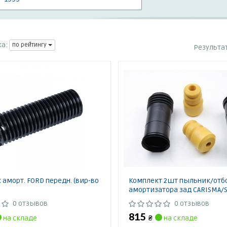
а:
по рейтингу
Результа
аморт. FORD передн. (вир-во
Комплект 2шт пыльник/отб
амортизатора зад CARISMA/S
0 отзывов
0 отзывов
815
на складе
₴
на складе