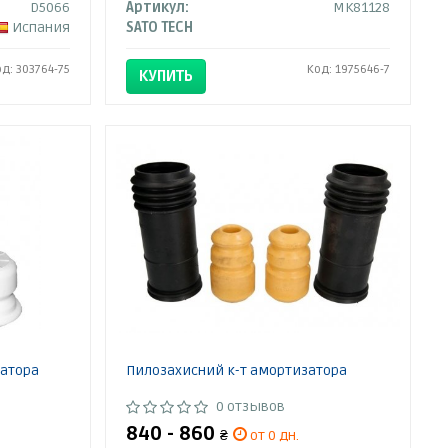
D5066
Артикул:
MK81128
Испания
SATO TECH
од: 303764-75
Код: 1975646-7
КУПИТЬ
затора
Пилозахисний к-т амортизатора
0 отзывов
840 - 860
₴
от 0 дн.