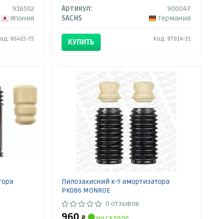
916502
Артикул:
900047
Япония
SACHS
Германия
од: 86425-75
Код: 87014-31
КУПИТЬ
тора
Пилозахисний к-т амортизатора
PK086 MONROE
0 отзывов
960
₴
на складе