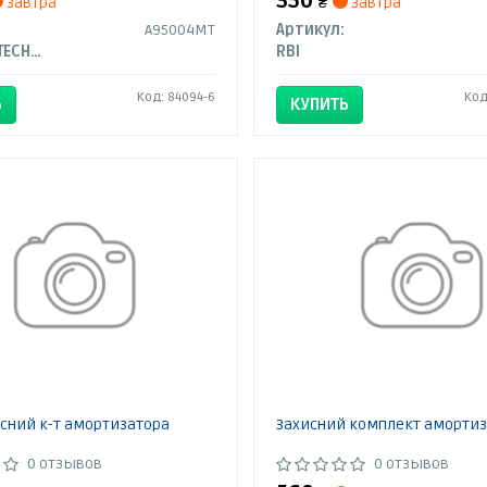
350
завтра
₴
завтра
A95004MT
Артикул:
MAGNUM TECHNOLOGY
RBI
Код: 84094-6
Код
Ь
КУПИТЬ
сний к-т амортизатора
Захисний комплект аморти
0 отзывов
0 отзывов