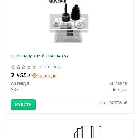
Шрус наружный VKJA3948 SKF
0 отзывов
2 455
₴
срок 2 дн.
Артикул:
VKJA3948
SKF
Швеция
Код: 1322738-46
КУПИТЬ