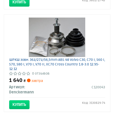
Код: 3602727-43
КУПИТЬ
ШРКШ зовн. 36z/27z/56,5mm ABS:48 Volvo C30, C70 I, S60 I,
S70, S80 I, V70 I, V70 II, XC70 Cross Country 1.8-3.0 12.95-
12.12
0 отзывов
1 640
₴
завтра
Артикул:
C120043
Denckermann
Код: 3130829-74
КУПИТЬ