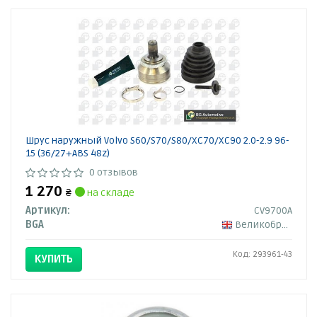
Шрус наружный Volvo S60/S70/S80/XC70/XC90 2.0-2.9 96-
15 (36/27+ABS 48z)
0 отзывов
1 270
₴
на складе
Артикул:
CV9700A
BGA
Великобритания
Код: 293961-43
КУПИТЬ