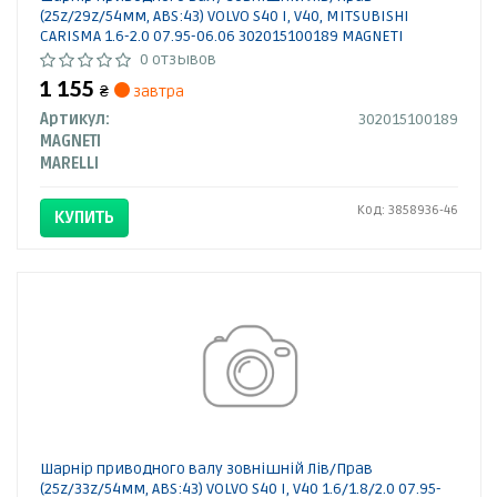
(25z/29z/54мм, ABS:43) VOLVO S40 I, V40, MITSUBISHI
CARISMA 1.6-2.0 07.95-06.06 302015100189 MAGNETI
MARELLI
0 отзывов
1 155
₴
завтра
Артикул:
302015100189
MAGNETI
MARELLI
Код: 3858936-46
КУПИТЬ
Шарнір приводного валу зовнішній Лів/Прав
(25z/33z/54мм, ABS:43) VOLVO S40 I, V40 1.6/1.8/2.0 07.95-