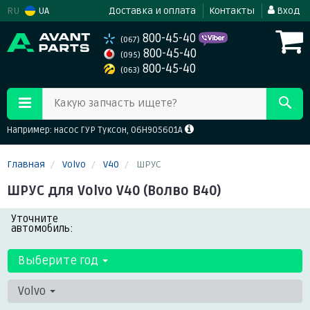
RU
UA
Доставка и оплата
Контакты
Вход
800-45-40
(067)
800-45-40
(095)
800-45-40
(063)
Какую запчасть ищете?
Например: насос ГУР Туксон, 06H905601A
Главная
Volvo
V40
ШРУС
ШРУС для Volvo V40 (Волво В40)
Уточните
автомобиль:
Выберите год
Volvo