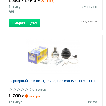
1 385 - 1 445
₴
от 0 дн.
Артикул:
771014030
FAG
Код: 865089
Выбрать цену
Шарнирный комплект, приводной вал 15-1538 METELLI
0 отзывов
1 700
₴
завтра
Артикул:
151538