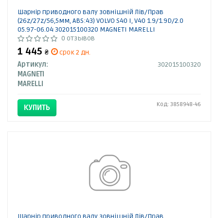
Шарнір приводного валу зовнішній Лів/Прав
(26z/27z/56,5мм, ABS:43) VOLVO S40 I, V40 1.9/1.9D/2.0
05.97-06.04 302015100320 MAGNETI MARELLI
0 отзывов
1 445
₴
срок 2 дн.
Артикул:
302015100320
MAGNETI
MARELLI
Код: 3858948-46
КУПИТЬ
Шарнір приводного валу зовнішній Лів/Прав