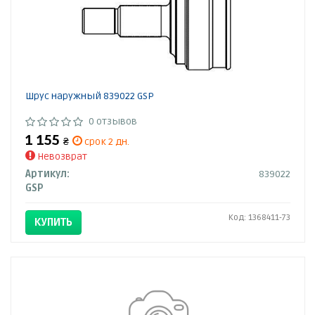
Шрус наружный 839022 GSP
0 отзывов
1 155
₴
срок 2 дн.
Невозврат
Артикул:
839022
GSP
Код: 1368411-73
КУПИТЬ