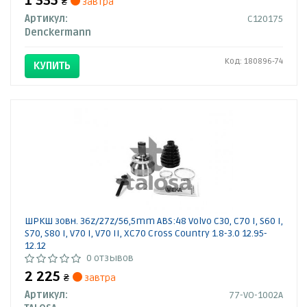
1 335
₴
завтра
Артикул:
C120175
Denckermann
Код: 180896-74
КУПИТЬ
ШРКШ зовн. 36z/27z/56,5mm ABS:48 Volvo C30, C70 I, S60 I,
S70, S80 I, V70 I, V70 II, XC70 Cross Country 1.8-3.0 12.95-
12.12
0 отзывов
2 225
₴
завтра
Артикул:
77-VO-1002A