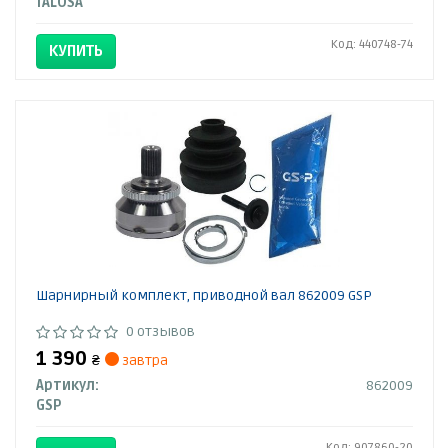
TALOSA
Код: 440748-74
КУПИТЬ
Шарнирный комплект, приводной вал 862009 GSP
0 отзывов
1 390
₴
завтра
Артикул:
862009
GSP
Код: 907860-20