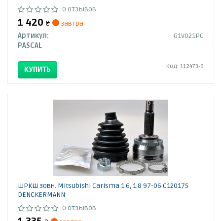
0 отзывов
1 420
₴
завтра
Артикул:
G1V021PC
PASCAL
Код: 112473-6
КУПИТЬ
ШРКШ зовн. Mitsubishi Carisma 1.6, 1.8 97-06 C120175
DENCKERMANN
0 отзывов