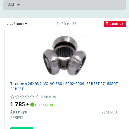
V40
1 - 30 из 32
по рейтингу
Фильтры
Трипоид 26X43,2 (VOLVO S60 I 2002-2009) FEBEST 2716S80T
FEBEST
0 отзывов
1 785
₴
на складе
Артикул:
2716S80T
FEBEST