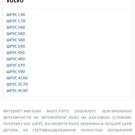
VOLVO
ШРУС C30
ШРУС C70
ШРУС S40
ШРУС S60
ШРУС S80
ШРУС S90
ШРУС V50
ШРУС V60
ШРУС V70
ШРУС V90
ШРУС XC60
ШРУС XC70
ШРУС XC90
Интернет-магазин Avant.Parts реализует оригинальные
автозапчасти на автомобили Volvo на выгодных условиях.
Покупая у нас шРУС, вы можете быть уверенны в лучшей цене
детали, ее сертифицированном, полностью прозрачном