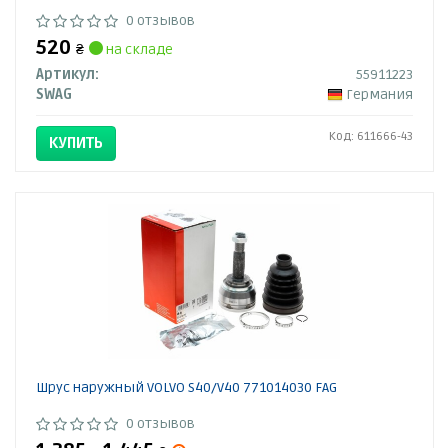
0 отзывов
520
₴
на складе
Артикул:
55911223
SWAG
Германия
Код: 611666-43
КУПИТЬ
Шрус наружный VOLVO S40/V40 771014030 FAG
0 отзывов