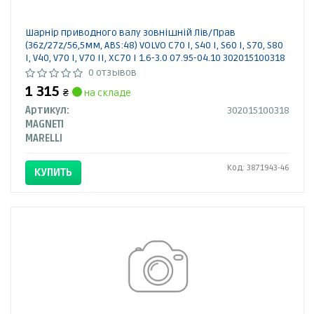
Шарнір приводного валу зовнішній Лів/Прав
(36z/27z/56,5мм, ABS:48) VOLVO C70 I, S40 I, S60 I, S70, S80
I, V40, V70 I, V70 II, XC70 I 1.6-3.0 07.95-04.10 302015100318
MAGNETI MARELLI
0 отзывов
1 315
₴
на складе
Артикул:
302015100318
MAGNETI
MARELLI
Код: 3871943-46
КУПИТЬ