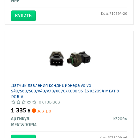
NRF
Код: 710894-20
КУПИТЬ
Датчик давления кондиционера Volvo
S40/S60/S80/V40/V70/XC70/XC90 95-16 K52094 MEAT &
DORIA
0 отзывов
1 335
₴
завтра
Артикул:
K52094
MEAT&DORIA
Код: 3735209-46