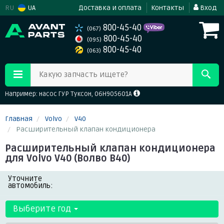
RU
UA
Доставка и оплата
Контакты
Вход
800-45-40
(067)
800-45-40
(095)
800-45-40
(063)
Какую запчасть ищете?
Например: насос ГУР Туксон, 06H905601A
Главная
Volvo
V40
Расширительный клапан кондиционера
Расширительный клапан кондиционера
для Volvo V40 (Волво В40)
Уточните
автомобиль:
Выберите год