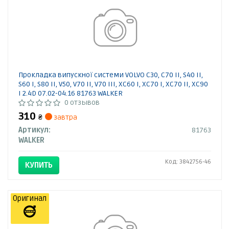
Прокладка випускної системи VOLVO C30, C70 II, S40 II,
S60 I, S80 II, V50, V70 II, V70 III, XC60 I, XC70 I, XC70 II, XC90
I 2.4D 07.02-04.16 81763 WALKER
0 отзывов
310
₴
завтра
Артикул:
81763
WALKER
Код: 3842756-46
КУПИТЬ
Оригинал