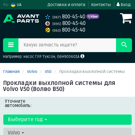
RU
UA
Доставка и оплата
Контакты
Вход
800-45-40
(067)
800-45-40
(095)
800-45-40
(063)
Какую запчасть ищете?
Например: насос ГУР Туксон, 06H905601A
Главная
Volvo
V50
Прокладки выхлопной системы
Прокладки выхлопной системы для
Volvo V50 (Волво В50)
Уточните
автомобиль:
Выберите год
Volvo