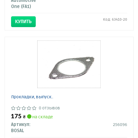
Automotive
One (FA1)
Код: 63410-20
КУПИТЬ
Прокладки, выпуск..
0 отзывов
175
₴
на складе
Артикул:
256096
BOSAL