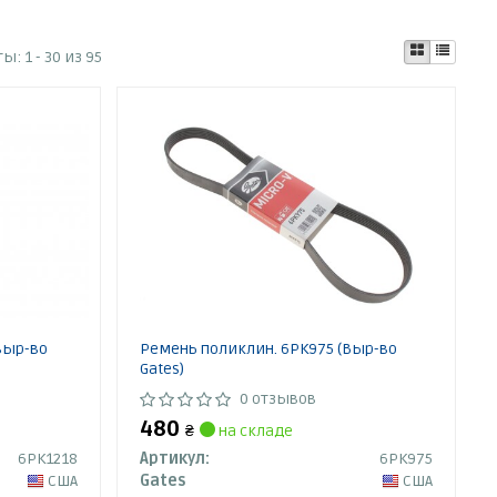
ты:
1 - 30 из 95
выр-во
Ремень поликлин. 6PK975 (Выр-во
Gates)
0 отзывов
480
₴
на складе
6PK1218
Артикул:
6PK975
США
Gates
США