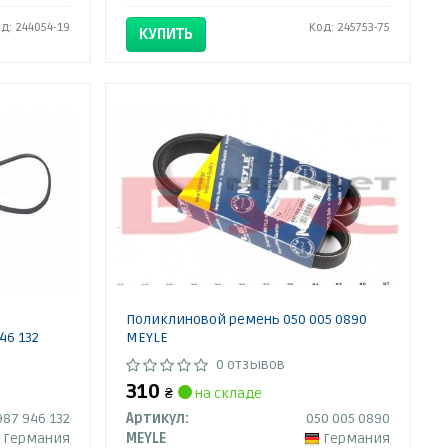
д: 244054-19
Код: 245753-75
КУПИТЬ
Поликлиновой ремень 050 005 0890
46 132
MEYLE
0 отзывов
310
₴
на складе
987 946 132
Артикул:
050 005 0890
Германия
MEYLE
Германия