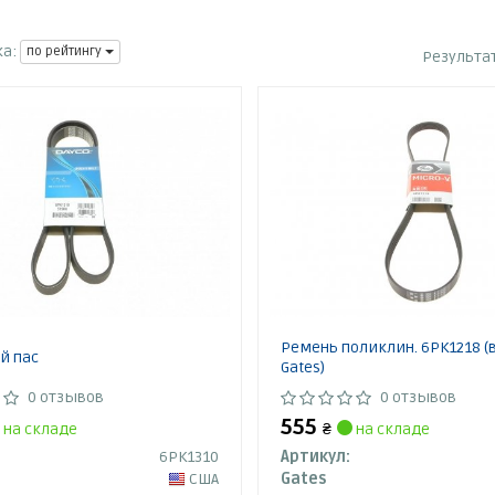
а:
по рейтингу
Результа
Ремень поликлин. 6PK1218 (
й пас
Gates)
0 отзывов
0 отзывов
555
на складе
₴
на складе
6PK1310
Артикул:
США
Gates