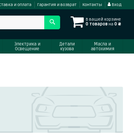
ставка и оплата
Гарантия и возврат
Контакты
Вход
В вашей корзине
0 товаров
на
0 ₴
Электрика и
Детали
Масла и
Освещение
кузова
автохимия