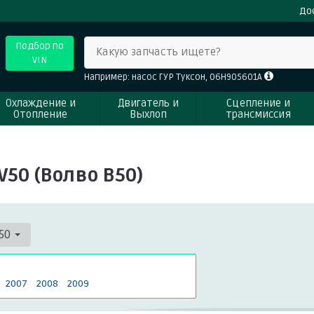
До
Подбор по
Какую запчасть ищете?
VIN
Например: насос ГУР Туксон, 06H905601A
Охлаждение и
Двигатель и
Сцепление и
Отопление
Выхлоп
трансмиссия
50 (Волво В50)
50
2007
2008
2009