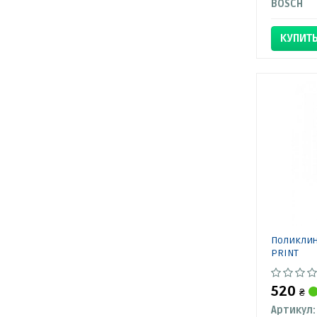
BOSCH
КУПИТ
Поликлин
PRINT
520
₴
Артикул: