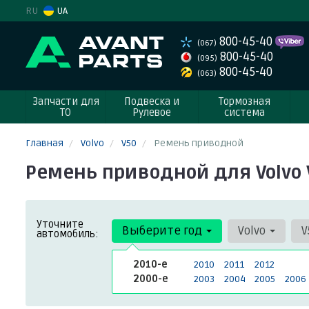
RU
UA
800-45-40
(067)
800-45-40
(095)
800-45-40
(063)
Запчасти для
Подвеска и
Тормозная
ТО
Рулевое
система
Главная
Volvo
V50
Ремень приводной
Ремень приводной для Volvo V
Уточните
Выберите год
Volvo
V
автомобиль:
2010-е
2010
2011
2012
2000-е
2003
2004
2005
2006