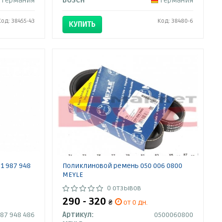
Германия
BOSCH
Германия
Код: 38455-43
Код: 38480-6
КУПИТЬ
1 987 948
Поликлиновой ремень 050 006 0800
MEYLE
0 отзывов
290 - 320
₴
от 0 дн.
987 948 486
Артикул:
0500060800