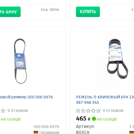
Код: 18046
К
ть цену
КУПИТЬ
овой ремень 050 006 0976
РЕМЕНЬ П-КЛИНОВЫЙ 6PK 130
987 948 343
0 отзывов
0 отзывов
465
на складе
₴
на складе
050 006 0976
Артикул:
1 
Германия
BOSCH