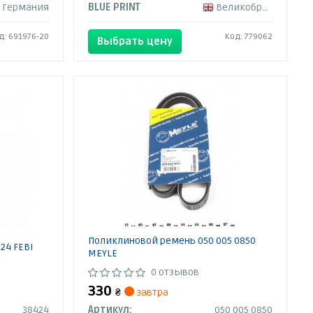
Германия
BLUE PRINT
Великобритания
д: 691976-20
Код: 779062
Выбрать цену
Поликлиновой ремень 050 005 0850
24 FEBI
MEYLE
0 отзывов
330
₴
завтра
38424
Артикул:
050 005 0850