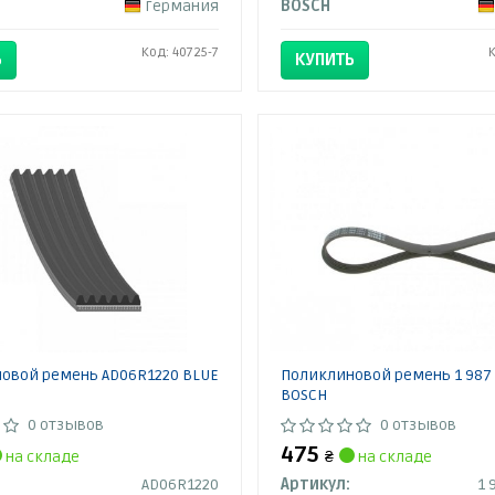
Германия
BOSCH
Код: 40725-7
Ь
КУПИТЬ
овой ремень AD06R1220 BLUE
Поликлиновой ремень 1 987 
BOSCH
0 отзывов
0 отзывов
475
на складе
₴
на складе
AD06R1220
Артикул:
1 