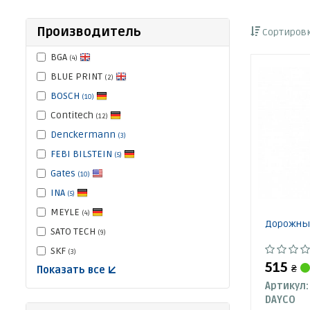
Производитель
Сортировк
BGA
(4)
BLUE PRINT
(2)
BOSCH
(10)
Contitech
(12)
Denckermann
(3)
FEBI BILSTEIN
(5)
Gates
(10)
INA
(5)
MEYLE
(4)
Дорожны
SATO TECH
(9)
SKF
(3)
515
₴
Показать все ↓
Артикул:
DAYCO