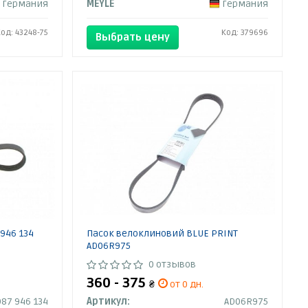
Германия
MEYLE
Германия
Код: 43248-75
Код: 379696
Выбрать цену
946 134
Пасок велоклиновий BLUE PRINT
AD06R975
0 отзывов
360 - 375
₴
от 0 дн.
987 946 134
Артикул:
AD06R975