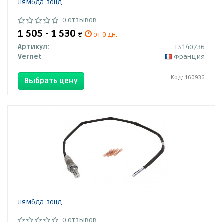
Лямбда-зонд
0 отзывов
1 505 - 1 530
₴
от 0 дн.
Артикул:
LS140736
Vernet
Франция
Код: 160936
Выбрать цену
Лямбда-зонд
0 отзывов