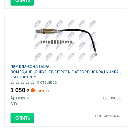
КУПИТЬ
ЛЯМБДА-ЗОНД | ALFA
ROMEO,AUDI,CHRYSLER,CITROEN,FIAT,FORD,HONDA,HYUNDAI,INFIN
ESLUV001 NTY
0 отзывов
1 050
₴
завтра
Артикул:
ESLUV001
NTY
Код: 3409014-67
КУПИТЬ