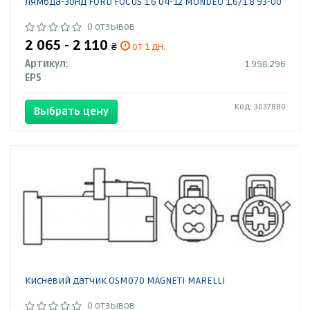
Лямбда-зонд FORD FOCUS 1.6 04-12 MONDEO 1.6/1.8 93-00
0 отзывов
2 065 - 2 110
₴
от 1 дн.
Артикул:
1.998.296
EPS
Код: 3037880
Выбрать цену
Кисневий датчик OSM070 MAGNETI MARELLI
0 отзывов