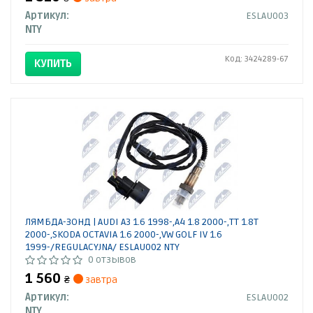
Артикул:
ESLAU003
NTY
Код: 3424289-67
КУПИТЬ
ЛЯМБДА-ЗОНД | AUDI A3 1.6 1998-,A4 1.8 2000-,TT 1.8T
2000-,SKODA OCTAVIA 1.6 2000-,VW GOLF IV 1.6
1999-/REGULACYJNA/ ESLAU002 NTY
0 отзывов
1 560
₴
завтра
Артикул:
ESLAU002
NTY