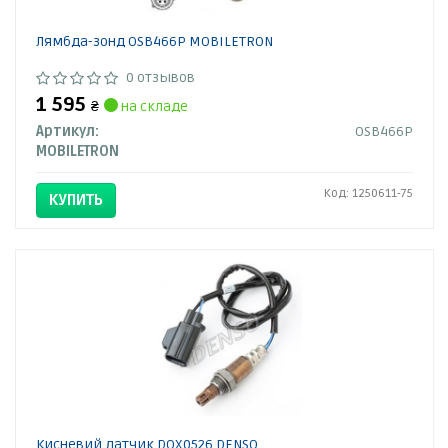
Лямбда-зонд OSB466P MOBILETRON
0 отзывов
1 595
₴
на складе
Артикул:
OSB466P
MOBILETRON
Код: 1250611-75
КУПИТЬ
Кисневий датчик DOX0526 DENSO