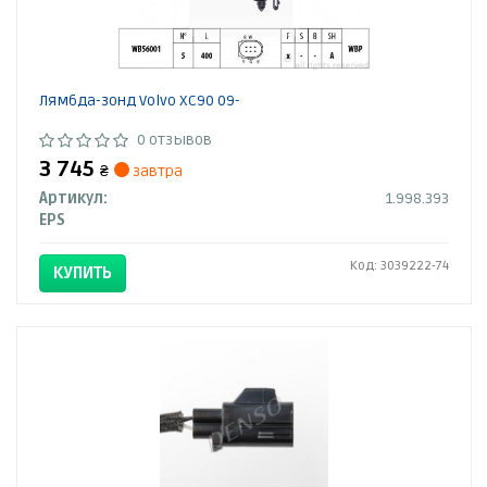
Лямбда-зонд Volvo ХС90 09-
0 отзывов
3 745
₴
завтра
Артикул:
1.998.393
EPS
Код: 3039222-74
КУПИТЬ