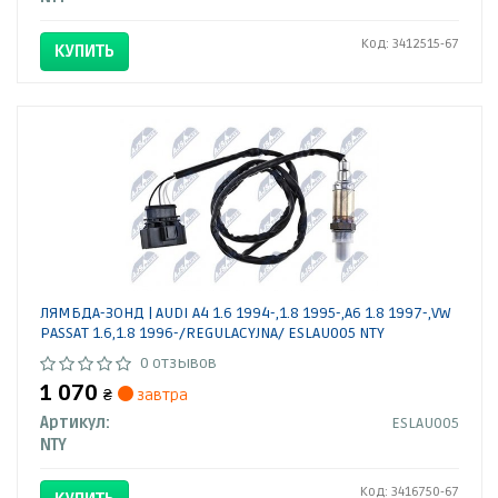
Код: 3412515-67
КУПИТЬ
ЛЯМБДА-ЗОНД | AUDI A4 1.6 1994-,1.8 1995-,A6 1.8 1997-,VW
PASSAT 1.6,1.8 1996-/REGULACYJNA/ ESLAU005 NTY
0 отзывов
1 070
₴
завтра
Артикул:
ESLAU005
NTY
Код: 3416750-67