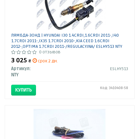
ЛЯМБДА-ЗОНД | HYUNDAI I30 1.4CRDI,1.6CRDI 2011-,I40
1.7CRDI 2011-,IX35 1.7CRDI 2010-,KIA CEED 1.6CRDI
2012-,OPTIMA 1.7CRDI 2011-/REGULACYJNA/ ESLHY513 NTY
0 отзывов
3 025
₴
срок 2 дн.
Артикул:
ESLHY513
NTY
Код: 3410408-58
КУПИТЬ