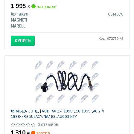
1 995
₴
на складе
Артикул:
OSM070
MAGNETI
MARELLI
Код: 972739-43
КУПИТЬ
ЛЯМБДА-ЗОНД | AUDI A4 2.4 1998-,2.8 1999-,A6 2.4
1998-/REGULACYJNA/ ESLAU003 NTY
0 отзывов
1 310
₴
завтра