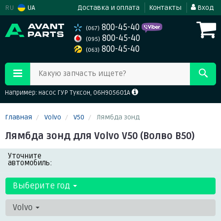
RU
UA
Доставка и оплата
Контакты
Вход
800-45-40
(067)
800-45-40
(095)
800-45-40
(063)
Какую запчасть ищете?
Например: насос ГУР Туксон, 06H905601A
Главная
Volvo
V50
Лямбда зонд
Лямбда зонд для Volvo V50 (Волво В50)
Уточните
автомобиль:
Выберите год
Volvo