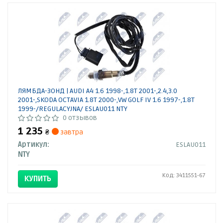
ЛЯМБДА-ЗОНД | AUDI A4 1.6 1998-,1.8T 2001-,2.4,3.0
2001-,SKODA OCTAVIA 1.8T 2000-,VW GOLF IV 1.6 1997-,1.8T
1999-/REGULACYJNA/ ESLAU011 NTY
0 отзывов
1 235
₴
завтра
Артикул:
ESLAU011
NTY
Код: 3411551-67
КУПИТЬ