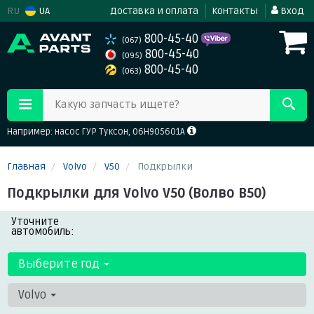
RU
UA
Доставка и оплата
Контакты
Вход
800-45-40
(067)
800-45-40
(095)
800-45-40
(063)
Какую запчасть ищете?
Например: насос ГУР Туксон, 06H905601A
Главная
Volvo
V50
Подкрылки
Подкрылки для Volvo V50 (Волво В50)
Уточните
автомобиль:
Выберите год
Volvo