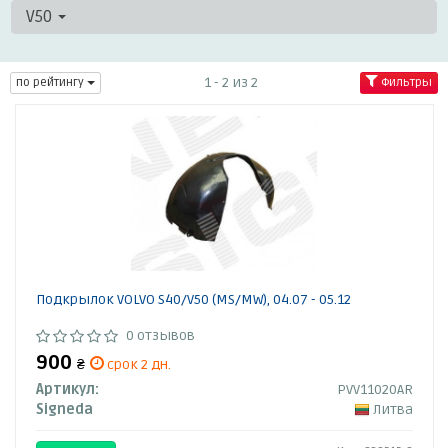
V50
1 - 2 из 2
по рейтингу
Фильтры
Подкрылок VOLVO S40/V50 (MS/MW), 04.07 - 05.12
0 отзывов
900
₴
срок 2 дн.
Артикул:
PVV11020AR
Signeda
Литва