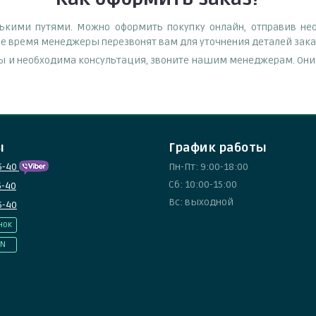
лькими путями. Можно оформить покупку онлайн, отправив не
чее время менеджеры перезвонят вам для уточнения деталей заказ
ы и необходима консультация, звоните нашим менеджерам. Они п
ы
График работы
5-40
Пн-Пт: 9:00-18:00
Сб: 10:00-15:00
5-40
Вс: выходной
5-40
нок
IN