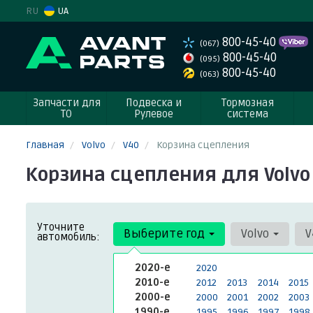
RU
UA
800-45-40
(067)
800-45-40
(095)
800-45-40
(063)
Запчасти для
Подвеска и
Тормозная
ТО
Рулевое
система
Главная
Volvo
V40
Корзина сцепления
Корзина сцепления для Volvo 
Уточните
Выберите год
Volvo
V
автомобиль:
2020-е
2020
2010-е
2012
2013
2014
2015
2000-е
2000
2001
2002
2003
1990-е
1995
1996
1997
1998