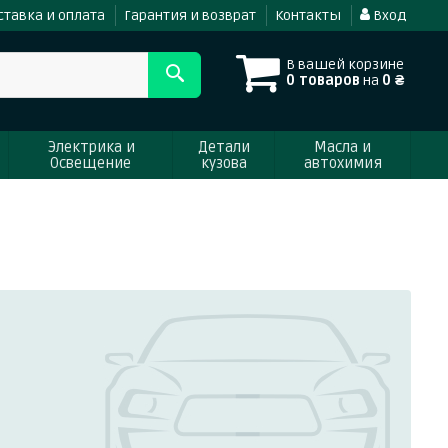
ставка и оплата
Гарантия и возврат
Контакты
Вход
В вашей корзине
0 товаров
на
0 ₴
Электрика и
Детали
Масла и
Освещение
кузова
автохимия