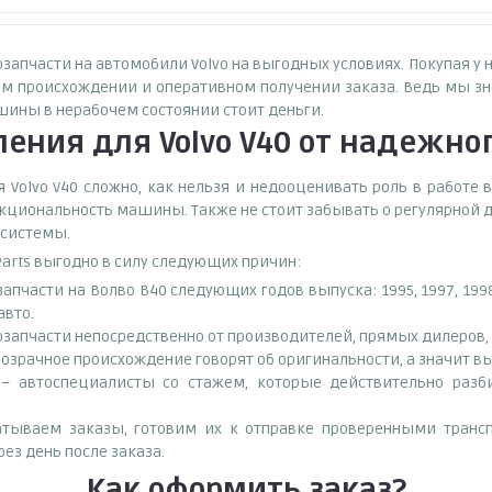
озапчасти на автомобили Volvo на выгодных условиях. Покупая у
м происхождении и оперативном получении заказа. Ведь мы зна
шины в нерабочем состоянии стоит деньги.
ения для Volvo V40
от надежног
Volvo V40 сложно, как нельзя и недооценивать роль в работе в
кциональность машины. Также не стоит забывать о регулярной д
 системы.
Parts выгодно в силу следующих причин:
ти на Волво В40 следующих годов выпуска: 1995, 1997, 1998, 1999,
авто.
запчасти непосредственно от производителей, прямых дилеров, 
озрачное происхождение говорят об оригинальности, а значит в
– автоспециалисты со стажем, которые действительно разби
тываем заказы, готовим их к отправке проверенными транс
ез день после заказа.
Как оформить заказ?