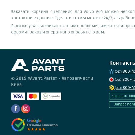
Заказать корзина сцепления для Volvo V40 можно неско
контактные данные. Сделать это вы можете 24/7, а в рабо
Если же у вас возникают с этим проблемы, имеются вопрос
оформят заказ и оперативно оправят его вам.
Контакт
800-4
(067)
© 2019 «Avant.Parts» - Автозапчасти
800-4
(095)
Киев.
800-4
(063)
Заказать зво
Запрос по V