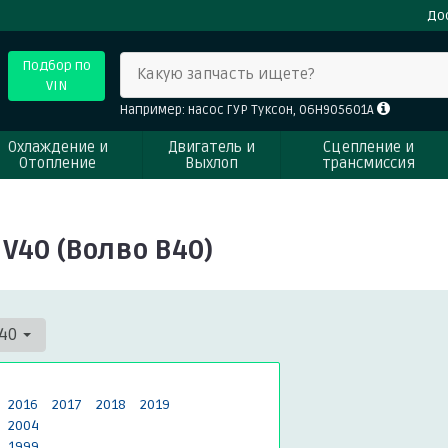
До
Подбор по
Какую запчасть ищете?
VIN
Например: насос ГУР Туксон, 06H905601A
Охлаждение и
Двигатель и
Сцепление и
Отопление
Выхлоп
трансмиссия
V40 (Волво В40)
40
2016
2017
2018
2019
2004
1999