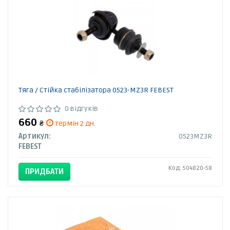
Тяга / Стійка стабілізатора 0523-MZ3R FEBEST
0 відгуків
660
₴
термін 2 дн.
Артикул:
0523MZ3R
FEBEST
Код: 504820-58
ПРИДБАТИ