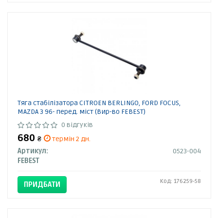
Тяга стабілізатора CITROEN BERLINGO, FORD FOCUS,
MAZDA 3 96- перед. міст (Вир-во FEBEST)
0 відгуків
680
₴
термін 2 дн.
Артикул:
0523-004
FEBEST
Код: 176259-58
ПРИДБАТИ