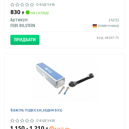
0 відгуків
830
₴
на складі
Артикул:
24211
FEBI BILSTEIN
Німеччина
Код: 48267-75
ПРИДБАТИ
Важіль підвіски,задня вісь
0 відгуків
1 150 - 1 210
₴
від 0 дн.