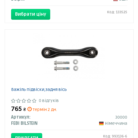
Код: 133525
Вибрати ціну
Важіль підвіски,задня вісь
0 відгуків
765
₴
термін 2 дн.
Артикул:
30000
FEBI BILSTEIN
Німеччина
Код: 993136-6