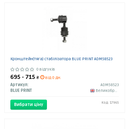
Кронштейн(тяга) стабілізатора BLUE PRINT ADM58523
0 відгуків
695 - 715
₴
від 0 дн.
Артикул:
ADM58523
BLUE PRINT
Великобританія
Код: 17965
Вибрати ціну