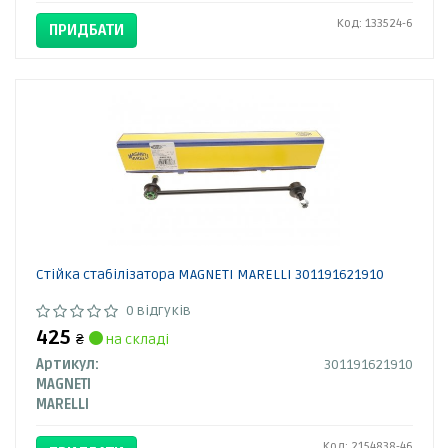
Код: 133524-6
ПРИДБАТИ
Стійка стабілізатора MAGNETI MARELLI 301191621910
0 відгуків
425
₴
на складі
Артикул:
301191621910
MAGNETI
MARELLI
Код: 2154838-46