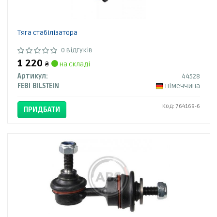
Тяга стабілізатора
0 відгуків
1 220
₴
на складі
Артикул:
44528
FEBI BILSTEIN
Німеччина
Код: 764169-6
ПРИДБАТИ