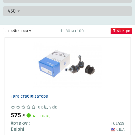
V50
1 - 30 из 109
за рейтингом
Фільтри
Тяга стабілізатора
0 відгуків
575
₴
на складі
Артикул:
TC1419
Delphi
США