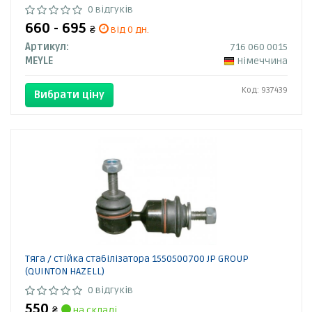
0 відгуків
660 - 695
₴
від 0 дн.
Артикул:
716 060 0015
MEYLE
Німеччина
Код: 937439
Вибрати ціну
Тяга / стійка стабілізатора 1550500700 JP GROUP
(QUINTON HAZELL)
0 відгуків
550
₴
на складі