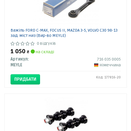
Важіль FORD C-MAX, FOCUS II, MAZDA 3-5, VOLVO C30 98-13
зад. міст низ (Вир-во MEYLE)
0 відгуків
1 050
₴
на складі
Артикул:
716 035 0005
MEYLE
Німеччина
Код: 177816-20
ПРИДБАТИ