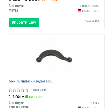
Артикул:
7160350005S
MEYLE
Німеччина
Код: 95168
Вибрати ціну
Важіль підвіски,задня вісь
0 відгуків
1 145
₴
на складі
Артикул:
23047
FEBI BILSTEIN
Німеччина