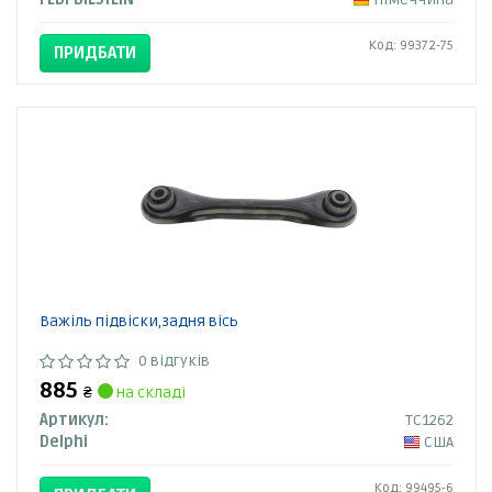
Код: 99372-75
ПРИДБАТИ
Важіль підвіски,задня вісь
0 відгуків
885
₴
на складі
Артикул:
TC1262
Delphi
США
Код: 99495-6