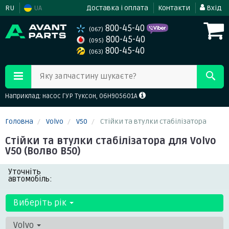
RU
UA
Доставка і оплата
Контакти
Вхід
800-45-40
(067)
800-45-40
(095)
800-45-40
(063)
Яку запчастину шукаєте?
Наприклад: насос ГУР Туксон, 06H905601A
Головна
Volvo
V50
Стійки та втулки стабілізатора
Стійки та втулки стабілізатора для Volvo
V50 (Волво В50)
Уточніть
автомобіль:
Виберіть рік
Volvo