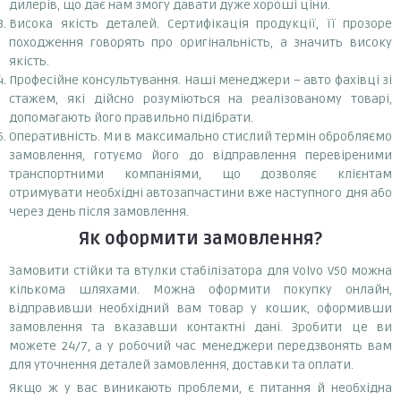
дилерів, що дає нам змогу давати дуже хороші ціни.
Висока якість деталей. Сертифікація продукції, її прозоре
походження говорять про оригінальність, а значить високу
якість.
Професійне консультування. Наші менеджери – авто фахівці зі
стажем, які дійсно розуміються на реалізованому товарі,
допомагають його правильно підібрати.
Оперативність. Ми в максимально стислий термін обробляємо
замовлення, готуємо його до відправлення перевіреними
транспортними компаніями, що дозволяє клієнтам
отримувати необхідні автозапчастини вже наступного дня або
через день після замовлення.
Як оформити замовлення?
Замовити стійки та втулки стабілізатора для Volvo V50 можна
кількома шляхами. Можна оформити покупку онлайн,
відправивши необхідний вам товар у кошик, оформивши
замовлення та вказавши контактні дані. Зробити це ви
можете 24/7, а у робочий час менеджери передзвонять вам
для уточнення деталей замовлення, доставки та оплати.
Якщо ж у вас виникають проблеми, є питання й необхідна