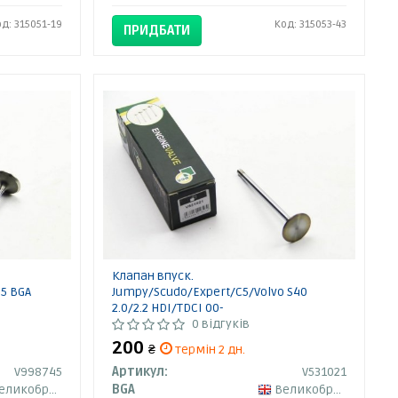
од: 315051-19
Код: 315053-43
ПРИДБАТИ
Клапан впуск.
5 BGA
Jumpy/Scudo/Expert/C5/Volvo S40
2.0/2.2 HDI/TDCI 00-
0 відгуків
200
₴
термін 2 дн.
V998745
Артикул:
V531021
ликобританія
BGA
Великобританія