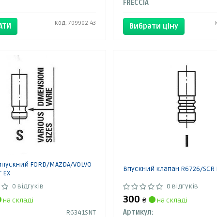
FRECCIA
Код: 709902-43
АТИ
Вибрати ціну
ипускний FORD/MAZDA/VOLVO
Впускний клапан R6726/SCR 
 EX
0 відгуків
0 відгуків
300
на складі
₴
на складі
R6341SNT
Артикул: