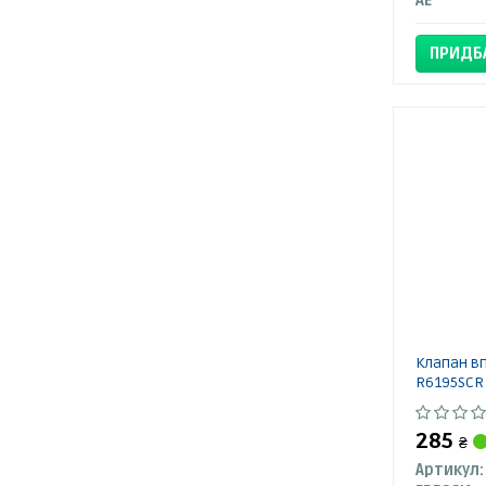
AE
ПРИДБ
Клапан вп
R6195SCR
285
₴
Артикул: