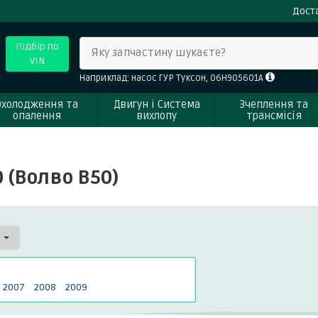
Доста
Підбір по
Яку запчастину шукаєте?
VIN
Наприклад: насос ГУР Туксон, 06H905601A
Охолодження та
Двигун і Система
Зчеплення та
опалення
вихлопу
трансмісія
 (Волво В50)
0
2007
2008
2009