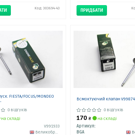
Код: 303694-43
К
АТИ
ПРИДБАТИ
пуск. FIESTA/FOCUS/MONDEO
Всмоктуючий клапан V99874
-
0 відгуків
0 відгуків
170
на складі
₴
на складі
V991933
Артикул:
Великобританія
BGA
Ве