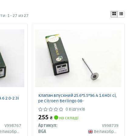
ати:
1 - 27 из 27
Клапан впускний 25.6*5.5*96.4 1.6HDI ci,
 2.0-2.3i
pe Citroen Berlingo 08-
0 відгуків
255
₴
на складі
V998767
Артикул:
V998739
ликобританія
BGA
Великобританія