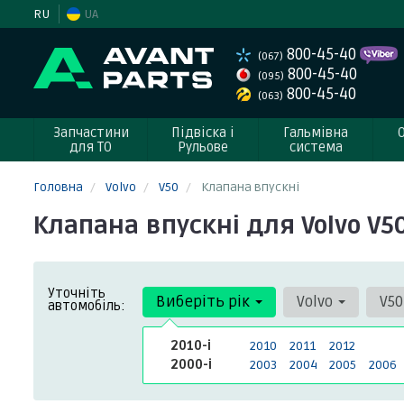
RU
UA
800-45-40
(067)
800-45-40
(095)
800-45-40
(063)
Запчастини
Підвіска і
Гальмівна
для ТО
Рульове
система
Головна
Volvo
V50
Клапана впускні
Клапана впускні для Volvo V50
Уточніть
Виберіть рік
Volvo
V5
автомобіль:
2010-і
2010
2011
2012
2000-і
2003
2004
2005
2006