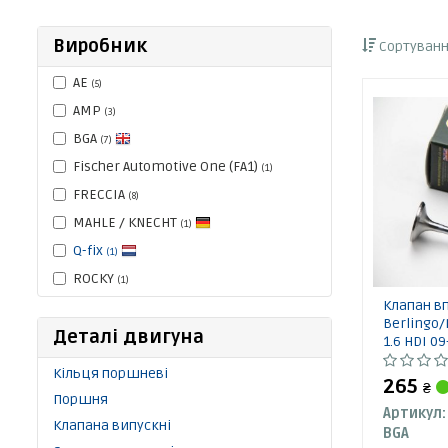
Виробник
Сортуванн
AE
(5)
AMP
(3)
BGA
(7)
Fischer Automotive One (FA1)
(1)
FRECCIA
(8)
MAHLE / KNECHT
(1)
Q-fix
(1)
ROCKY
(1)
Клапан в
Berlingo/
Деталі двигуна
1.6 HDI 09
Кільця поршневі
265
₴
Поршня
Артикул:
Клапана випускні
BGA