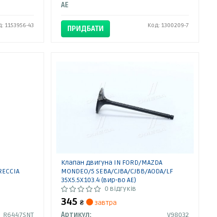
AE
д: 1153956-43
Код: 1300209-7
ПРИДБАТИ
Клапан двигуна IN FORD/MAZDA
RECCIA
MONDEO/5 SEBA/CJBA/CJBB/AODA/LF
35X5.5X103.4 (вир-во AE)
0 відгуків
345
₴
завтра
R6447SNT
Артикул:
V98032