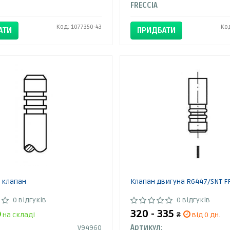
FRECCIA
Код: 1077350-43
Ко
АТИ
ПРИДБАТИ
 клапан
Клапан двигуна R6447/SNT F
0 відгуків
0 відгуків
320 - 335
на складі
₴
від 0 дн.
V94960
Артикул: