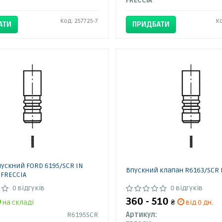
FRECCIA
Код: 257725-7
К
АТИ
ПРИДБАТИ
ускний FORD 6195/SCR IN
Впускний клапан R6163/SCR 
 FRECCIA
0 відгуків
0 відгуків
360 - 510
на складі
₴
від 0 дн.
R6195SCR
Артикул: