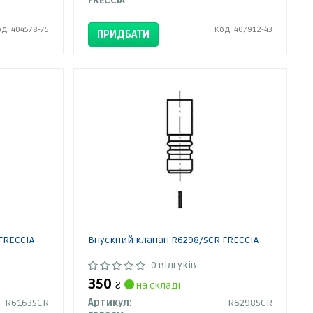
FRECCIA
од: 404578-75
Код: 407912-43
ПРИДБАТИ
FRECCIA
Впускний клапан R6298/SCR FRECCIA
0 відгуків
350
₴
на складі
R6163SCR
Артикул:
R6298SCR