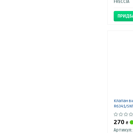
FRECCIA
ПРИДБ
Клапан в
R6341/SNT
270
₴
Артикул: