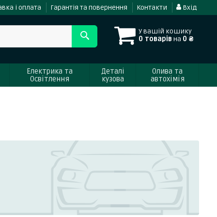
вка і оплата
Гарантія та повернення
Контакти
Вхід
У вашій кошику
0 товарів
на
0 ₴
Електрика та
Деталі
Олива та
Освітлення
кузова
автохімія