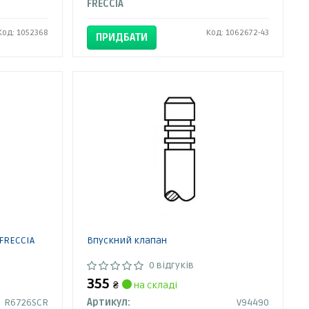
FRECCIA
Код: 1052368
Код: 1062672-43
ПРИДБАТИ
FRECCIA
Впускний клапан
0 відгуків
355
₴
на складі
R6726SCR
Артикул:
V94490