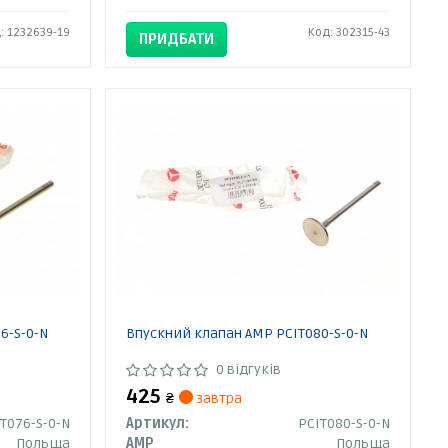
: 1232639-19
Код: 302315-43
ПРИДБАТИ
6-S-0-N
Впускний клапан AMP PCIT080-S-0-N
0 відгуків
425
₴
завтра
T076-S-0-N
Артикул:
PCIT080-S-0-N
Польща
AMP
Польща