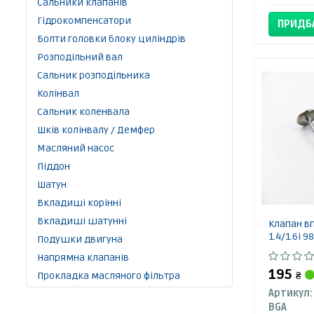
Сальники клапанів
Гідрокомпенсатори
ПРИДБ
Болти головки блоку циліндрів
Розподільний вал
Сальник розподільника
Колінвал
Сальник коленвала
Шків колінвалу / Демфер
Масляний насос
Піддон
Шатун
Вкладиші корінні
Вкладиші шатунні
Клапан в
1.4/1.6i 98
Подушки двигуна
Напрямна клапанів
195
Прокладка масляного фільтра
₴
Артикул:
BGA