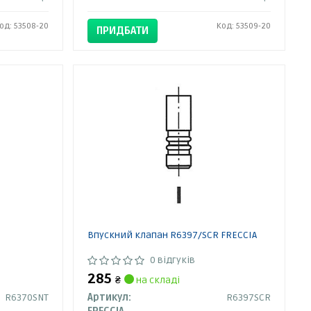
од: 53508-20
Код: 53509-20
ПРИДБАТИ
Впускний клапан R6397/SCR FRECCIA
0 відгуків
285
₴
на складі
R6370SNT
Артикул:
R6397SCR