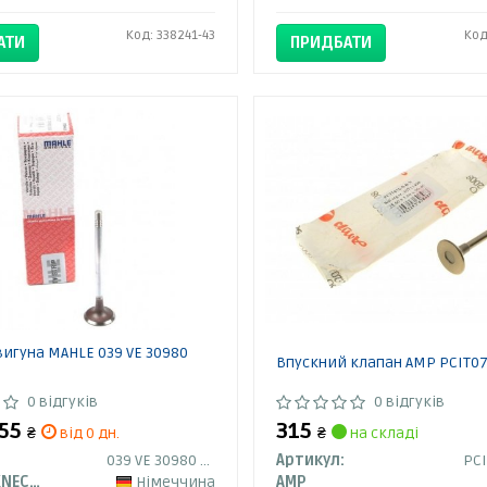
Код: 338241-43
Код
АТИ
ПРИДБАТИ
игуна MAHLE 039 VE 30980
Впускний клапан AMP PCIT07
0 відгуків
0 відгуків
455
315
₴
від 0 дн.
₴
на складі
039 VE 30980 000
Артикул:
PCI
MAHLE / KNECHT
Німеччина
AMP