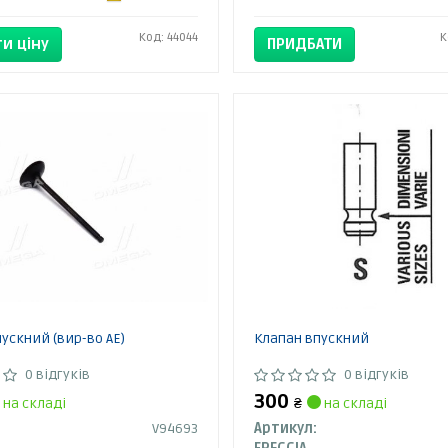
Код: 44044
К
и ціну
ПРИДБАТИ
ускний (вир-во AE)
Клапан впускний
0 відгуків
0 відгуків
300
на складі
₴
на складі
V94693
Артикул: