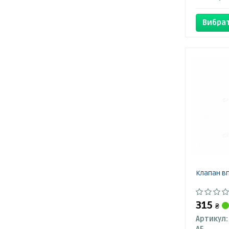
Вибрат
Клапан вп
315
₴
Артикул: