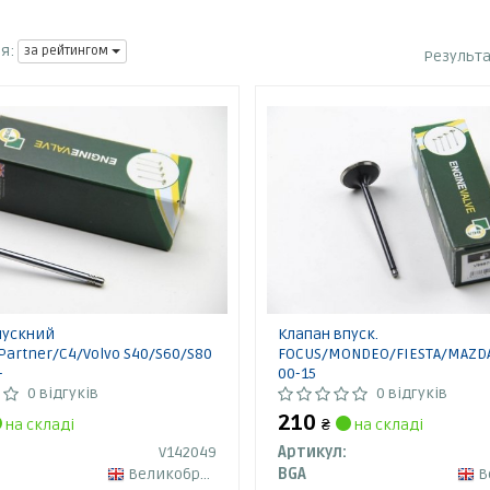
я:
за рейтингом
Результ
пускний
Клапан впуск.
Partner/C4/Volvo S40/S60/S80
FOCUS/MONDEO/FIESTA/MAZDA 6
-
00-15
0 відгуків
0 відгуків
210
на складі
₴
на складі
V142049
Артикул:
Великобританія
BGA
Ве