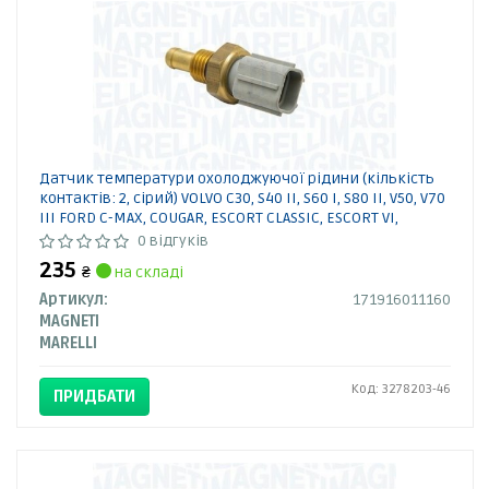
Датчик температури охолоджуючої рідини (кількість
контактів: 2, сірий) VOLVO C30, S40 II, S60 I, S80 II, V50, V70
III FORD C-MAX, COUGAR, ESCORT CLASSIC, ESCORT VI,
ESCORT VI/KOMBI 1.3-4.2 01.95-
0 відгуків
235
₴
на складі
Артикул:
171916011160
MAGNETI
MARELLI
Код: 3278203-46
ПРИДБАТИ