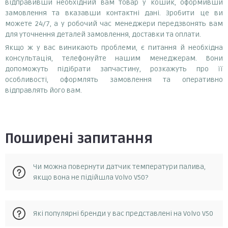
відправивши необхідний вам товар у кошик, оформивши
замовлення та вказавши контактні дані. Зробити це ви
можете 24/7, а у робочий час менеджери передзвонять вам
для уточнення деталей замовлення, доставки та оплати.
Якщо ж у вас виникають проблеми, є питання й необхідна
консультація, телефонуйте нашим менеджерам. Вони
допоможуть підібрати запчастину, розкажуть про її
особливості, оформлять замовлення та оперативно
відправлять його вам.
Поширені запитання
Чи можна повернути датчик температури палива,
якщо вона не підійшла Volvo V50?
Так, у разі, якщо запчастина не відповідає замовленню, її
Які популярні бренди у вас представлені на Volvo V50
можна повернути протягом 14 днів з моменту отримання.
Повернення можливе за умови, що запчастина не була в