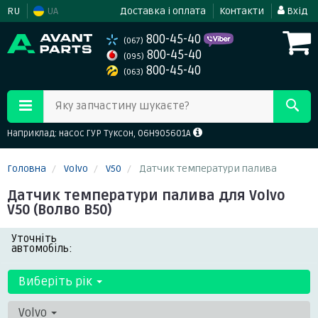
RU
UA
Доставка і оплата
Контакти
Вхід
800-45-40
(067)
800-45-40
(095)
800-45-40
(063)
Яку запчастину шукаєте?
Наприклад: насос ГУР Туксон, 06H905601A
Головна
Volvo
V50
Датчик температури палива
Датчик температури палива для Volvo
V50 (Волво В50)
Уточніть
автомобіль:
Виберіть рік
Volvo