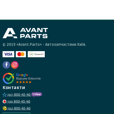
експлуатації та не була пошкоджена. Для повернення
Bosch, facet, magneti marelli, eps
запчастини необхідно зв'язатися зі службою підтримки
клієнтів та отримати від них інструкції.
© 2019 «Avant.Parts» - Автозапчастини Київ.
Контакти
800-45-40
(067)
800-45-40
(095)
800-45-40
(063)