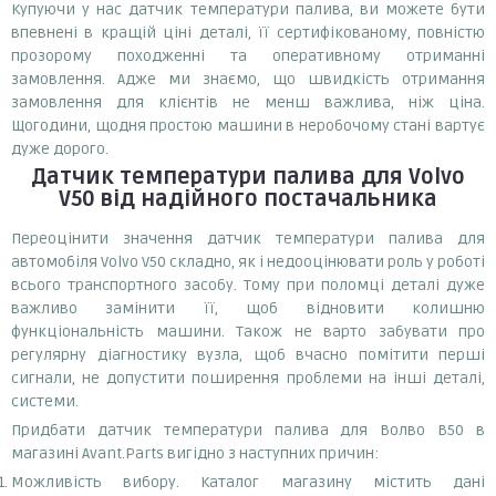
Купуючи у нас датчик температури палива, ви можете бути
впевнені в кращій ціні деталі, її сертифікованому, повністю
прозорому походженні та оперативному отриманні
замовлення. Адже ми знаємо, що швидкість отримання
замовлення для клієнтів не менш важлива, ніж ціна.
Щогодини, щодня простою машини в неробочому стані вартує
дуже дорого.
Датчик температури палива
для Volvo
V50
від надійного постачальника
Переоцінити значення датчик температури палива для
автомобіля Volvo V50 складно, як і недооцінювати роль у роботі
всього транспортного засобу. Тому при поломці деталі дуже
важливо замінити її, щоб відновити колишню
функціональність машини. Також не варто забувати про
регулярну діагностику вузла, щоб вчасно помітити перші
сигнали, не допустити поширення проблеми на інші деталі,
системи.
Придбати датчик температури палива для Волво В50 в
магазині Avant.Parts вигідно з наступних причин:
Можливість вибору. Каталог магазину містить дані