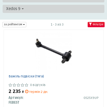
Xedos 9
1 - 3 из 3
за рейтингом
Фільтри
Важіль підвіски (тяга)
0 відгуків
2 235
₴
термін 2 дн.
Артикул:
0525X9UP
FEBEST