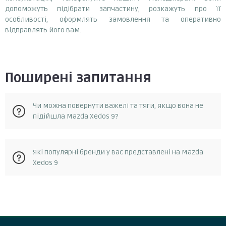
допоможуть підібрати запчастину, розкажуть про її
особливості, оформлять замовлення та оперативно
відправлять його вам.
Поширені запитання
Чи можна повернути важелі та тяги, якщо вона не
підійшла Mazda Xedos 9?
Так, у разі, якщо запчастина не відповідає замовленню, її
Які популярні бренди у вас представлені на Mazda
можна повернути протягом 14 днів з моменту отримання.
Xedos 9
Повернення можливе за умови, що запчастина не була в
експлуатації та не була пошкоджена. Для повернення
запчастини необхідно зв'язатися зі службою підтримки
Febest, q-fix
клієнтів та отримати від них інструкції.