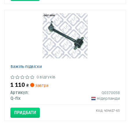
Важіль підвіски
0 відгуків
1 110
₴
завтра
Артикул:
Q0370058
Q-fix
Нідерланди
Код: 404417-65
ПРИДБАТИ