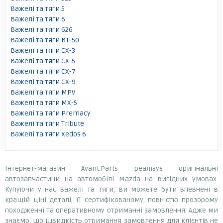
Важелі та тяги 5
Важелі та тяги 6
Важелі та тяги 626
Важелі та тяги BT-50
Важелі та тяги CX-3
Важелі та тяги CX-5
Важелі та тяги CX-7
Важелі та тяги CX-9
Важелі та тяги MPV
Важелі та тяги MX-5
Важелі та тяги Premacy
Важелі та тяги Tribute
Важелі та тяги Xedos 6
Інтернет-магазин Avant.Parts реалізує оригінальні
автозапчастини на автомобілі Mazda на вигідних умовах.
Купуючи у нас важелі та тяги, ви можете бути впевнені в
кращій ціні деталі, її сертифікованому, повністю прозорому
походженні та оперативному отриманні замовлення. Адже ми
знаємо, що швидкість отримання замовлення для клієнтів не