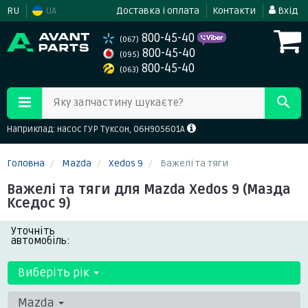
RU
UA
Доставка і оплата
Контакти
Вхід
800-45-40
(067)
800-45-40
(095)
800-45-40
(063)
Яку запчастину шукаєте?
Наприклад: насос ГУР Туксон, 06H905601A
Головна
Mazda
Xedos 9
Важелі та тяги
Важелі та тяги для Mazda Xedos 9 (Мазда
Кседос 9)
Уточніть
автомобіль:
Виберіть рік
Mazda