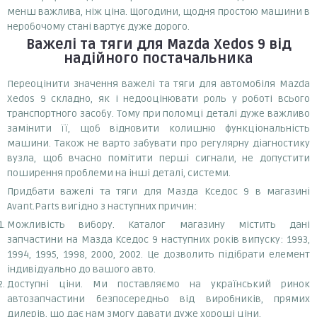
менш важлива, ніж ціна. Щогодини, щодня простою машини в
неробочому стані вартує дуже дорого.
Важелі та тяги
для Mazda Xedos 9
від
надійного постачальника
Переоцінити значення важелі та тяги для автомобіля Mazda
Xedos 9 складно, як і недооцінювати роль у роботі всього
транспортного засобу. Тому при поломці деталі дуже важливо
замінити її, щоб відновити колишню функціональність
машини. Також не варто забувати про регулярну діагностику
вузла, щоб вчасно помітити перші сигнали, не допустити
поширення проблеми на інші деталі, системи.
Придбати важелі та тяги для Мазда Кседос 9 в магазині
Avant.Parts вигідно з наступних причин:
Можливість вибору. Каталог магазину містить дані
запчастини на Мазда Кседос 9 наступних років випуску: 1993,
1994, 1995, 1998, 2000, 2002. Це дозволить підібрати елемент
індивідуально до вашого авто.
Доступні ціни. Ми поставляємо на український ринок
автозапчастини безпосередньо від виробників, прямих
дилерів, що дає нам змогу давати дуже хороші ціни.