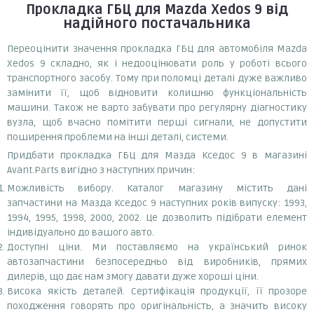
Прокладка ГБЦ
для Mazda Xedos 9
від
надійного постачальника
Переоцінити значення прокладка ГБЦ для автомобіля Mazda
Xedos 9 складно, як і недооцінювати роль у роботі всього
транспортного засобу. Тому при поломці деталі дуже важливо
замінити її, щоб відновити колишню функціональність
машини. Також не варто забувати про регулярну діагностику
вузла, щоб вчасно помітити перші сигнали, не допустити
поширення проблеми на інші деталі, системи.
Придбати прокладка ГБЦ для Мазда Кседос 9 в магазині
Avant.Parts вигідно з наступних причин:
Можливість вибору. Каталог магазину містить дані
запчастини на Мазда Кседос 9 наступних років випуску: 1993,
1994, 1995, 1998, 2000, 2002. Це дозволить підібрати елемент
індивідуально до вашого авто.
Доступні ціни. Ми поставляємо на український ринок
автозапчастини безпосередньо від виробників, прямих
дилерів, що дає нам змогу давати дуже хороші ціни.
Висока якість деталей. Сертифікація продукції, її прозоре
походження говорять про оригінальність, а значить високу