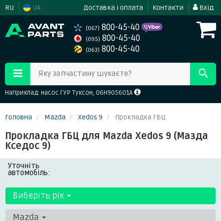
RU
UA
Доставка і оплата
Контакти
Вхід
800-45-40
(067)
800-45-40
(095)
800-45-40
(063)
Яку запчастину шукаєте?
Наприклад: насос ГУР Туксон, 06H905601A
Головна
Mazda
Xedos 9
Прокладка ГБЦ
Прокладка ГБЦ для Mazda Xedos 9 (Мазда
Кседос 9)
Уточніть
автомобіль:
Виберіть рік
Mazda