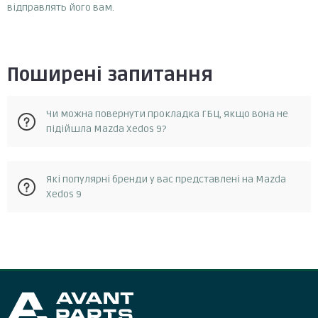
відправлять його вам.
Поширені запитання
Чи можна повернути прокладка ГБЦ, якщо вона не
підійшла Mazda Xedos 9?
Так, у разі, якщо запчастина не відповідає замовленню, її
Які популярні бренди у вас представлені на Mazda
можна повернути протягом 14 днів з моменту отримання.
Xedos 9
Повернення можливе за умови, що запчастина не була в
експлуатації та не була пошкоджена. Для повернення
запчастини необхідно зв'язатися зі службою підтримки
Elring, ajusa
клієнтів та отримати від них інструкції.