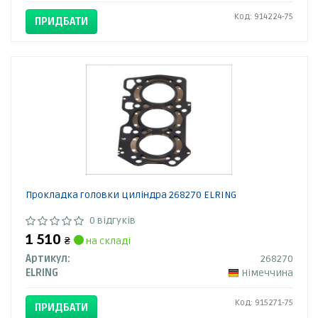
Код: 914224-75
ПРИДБАТИ
Прокладка головки циліндра 268270 ELRING
0 відгуків
1 510
₴
на складі
Артикул:
268270
ELRING
Німеччина
Код: 915271-75
ПРИДБАТИ