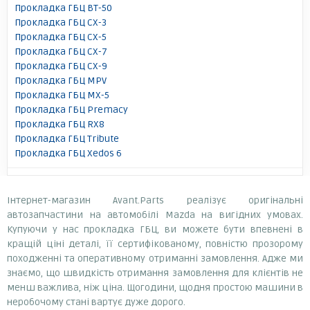
Прокладка ГБЦ BT-50
Прокладка ГБЦ CX-3
Прокладка ГБЦ CX-5
Прокладка ГБЦ CX-7
Прокладка ГБЦ CX-9
Прокладка ГБЦ MPV
Прокладка ГБЦ MX-5
Прокладка ГБЦ Premacy
Прокладка ГБЦ RX8
Прокладка ГБЦ Tribute
Прокладка ГБЦ Xedos 6
Інтернет-магазин Avant.Parts реалізує оригінальні
автозапчастини на автомобілі Mazda на вигідних умовах.
Купуючи у нас прокладка ГБЦ, ви можете бути впевнені в
кращій ціні деталі, її сертифікованому, повністю прозорому
походженні та оперативному отриманні замовлення. Адже ми
знаємо, що швидкість отримання замовлення для клієнтів не
менш важлива, ніж ціна. Щогодини, щодня простою машини в
неробочому стані вартує дуже дорого.