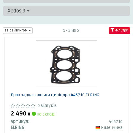
Xedos 9
1 - 5 из 5
за рейтингом
Фільтри
Прокладка головки циліндра 446710 ELRING
0 відгуків
2 490
₴
на складі
Артикул:
446710
ELRING
Німеччина