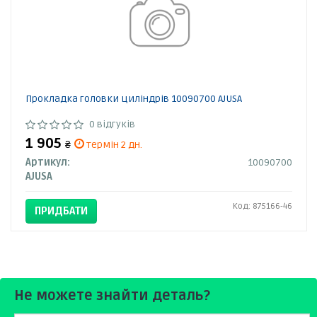
Прокладка головки циліндрів 10090700 AJUSA
0 відгуків
1 905
₴
термін 2 дн.
Артикул:
10090700
AJUSA
Код: 875166-46
ПРИДБАТИ
Не можете знайти деталь?