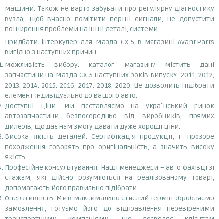
машини. Також не варто забувати про регулярну діагностику
вузла, щоб вчасно помітити перші сигнали, не допустити
поширення проблеми на інші деталі, системи.
Придбати інтеркулер для Мазда СХ-5 в магазині Avant.Parts
вигідно з наступних причин:
Можливість вибору. Каталог магазину містить дані
запчастини на Мазда СХ-5 наступних років випуску: 2011, 2012,
2013, 2014, 2015, 2016, 2017, 2018, 2020. Це дозволить підібрати
елемент індивідуально до вашого авто.
Доступні ціни. Ми поставляємо на український ринок
автозапчастини безпосередньо від виробників, прямих
дилерів, що дає нам змогу давати дуже хороші ціни.
Висока якість деталей. Сертифікація продукції, її прозоре
походження говорять про оригінальність, а значить високу
якість.
Професійне консультування. Наші менеджери – авто фахівці зі
стажем, які дійсно розуміються на реалізованому товарі,
допомагають його правильно підібрати.
Оперативність. Ми в максимально стислий термін обробляємо
замовлення, готуємо його до відправлення перевіреними
транспортними компаніями, що дозволяє клієнтам