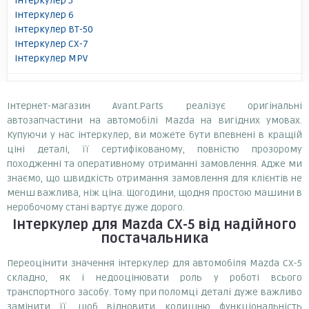
Інтеркулер 5
Інтеркулер 6
Інтеркулер BT-50
Інтеркулер CX-7
Інтеркулер MPV
Інтернет-магазин Avant.Parts реалізує оригінальні
автозапчастини на автомобілі Mazda на вигідних умовах.
Купуючи у нас інтеркулер, ви можете бути впевнені в кращій
ціні деталі, її сертифікованому, повністю прозорому
походженні та оперативному отриманні замовлення. Адже ми
знаємо, що швидкість отримання замовлення для клієнтів не
менш важлива, ніж ціна. Щогодини, щодня простою машини в
неробочому стані вартує дуже дорого.
Інтеркулер
для Mazda CX-5
від надійного
постачальника
Переоцінити значення інтеркулер для автомобіля Mazda CX-5
складно, як і недооцінювати роль у роботі всього
транспортного засобу. Тому при поломці деталі дуже важливо
замінити її, щоб відновити колишню функціональність