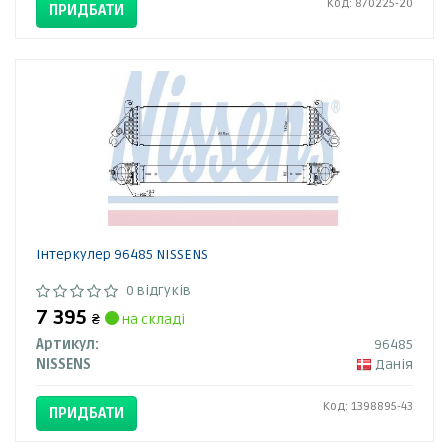
Код: 870225-20
ПРИДБАТИ
Інтеркулер 96485 NISSENS
0 відгуків
7 395
₴
на складі
Артикул:
96485
NISSENS
Данія
Код: 1398895-43
ПРИДБАТИ