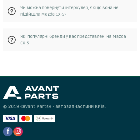
Чи можна повернути інтеркулер, якщо вона не
підійшла Mazda CX-5?
Так, у разі, якщо запчастина не відповідає замовленню, її
Які популярні бренди у вас представлені на Mazda
можна повернути протягом 14 днів з моменту отримання.
CX-5
Повернення можливе за умови, що запчастина не була в
експлуатації та не була пошкоджена. Для повернення
запчастини необхідно зв'язатися зі службою підтримки
Nrf, nissens
клієнтів та отримати від них інструкції.
© 2019 «Avant.Parts» - Автозапчастини Київ.