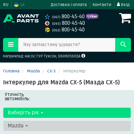
RU
UA
Доставка і оплата
Контакти
Вхід
800-45-40
(067)
800-45-40
(095)
800-45-40
(063)
Яку запчастину шукаєте?
Наприклад: насос ГУР Туксон, 06H905601A
Головна
Mazda
CX-5
Інтеркулер
Інтеркулер для Mazda CX-5 (Мазда СХ-5)
Уточніть
автомобіль:
Виберіть рік
Mazda