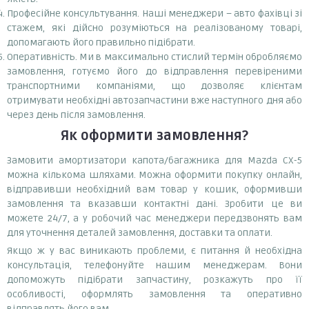
Професійне консультування. Наші менеджери – авто фахівці зі
стажем, які дійсно розуміються на реалізованому товарі,
допомагають його правильно підібрати.
Оперативність. Ми в максимально стислий термін обробляємо
замовлення, готуємо його до відправлення перевіреними
транспортними компаніями, що дозволяє клієнтам
отримувати необхідні автозапчастини вже наступного дня або
через день після замовлення.
Як оформити замовлення?
Замовити амортизатори капота/багажника для Mazda CX-5
можна кількома шляхами. Можна оформити покупку онлайн,
відправивши необхідний вам товар у кошик, оформивши
замовлення та вказавши контактні дані. Зробити це ви
можете 24/7, а у робочий час менеджери передзвонять вам
для уточнення деталей замовлення, доставки та оплати.
Якщо ж у вас виникають проблеми, є питання й необхідна
консультація, телефонуйте нашим менеджерам. Вони
допоможуть підібрати запчастину, розкажуть про її
особливості, оформлять замовлення та оперативно
відправлять його вам.