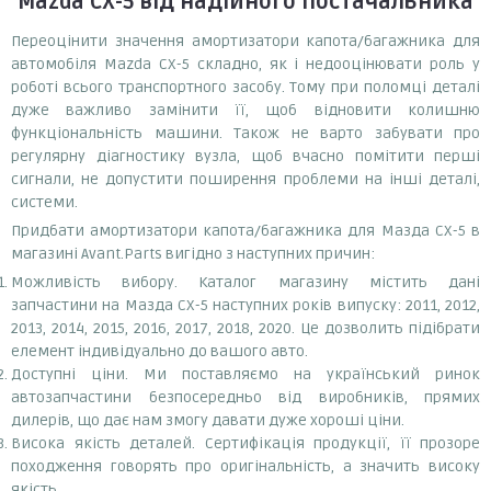
Mazda CX-5
від надійного постачальника
Переоцінити значення амортизатори капота/багажника для
автомобіля Mazda CX-5 складно, як і недооцінювати роль у
роботі всього транспортного засобу. Тому при поломці деталі
дуже важливо замінити її, щоб відновити колишню
функціональність машини. Також не варто забувати про
регулярну діагностику вузла, щоб вчасно помітити перші
сигнали, не допустити поширення проблеми на інші деталі,
системи.
Придбати амортизатори капота/багажника для Мазда СХ-5 в
магазині Avant.Parts вигідно з наступних причин:
Можливість вибору. Каталог магазину містить дані
запчастини на Мазда СХ-5 наступних років випуску: 2011, 2012,
2013, 2014, 2015, 2016, 2017, 2018, 2020. Це дозволить підібрати
елемент індивідуально до вашого авто.
Доступні ціни. Ми поставляємо на український ринок
автозапчастини безпосередньо від виробників, прямих
дилерів, що дає нам змогу давати дуже хороші ціни.
Висока якість деталей. Сертифікація продукції, її прозоре
походження говорять про оригінальність, а значить високу
якість.