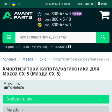
RU
UA
Доставка і оплата
Контакти
Вхід
800-45-40
(067)
800-45-40
(095)
800-45-40
(063)
Яку запчастину шукаєте?
Наприклад: насос ГУР Туксон, 06H905601A
Головна
Mazda
CX-5
Амортизатори капота/багажника
Амортизатори капота/багажника для
Mazda CX-5 (Мазда СХ-5)
Уточніть
автомобіль:
Виберіть рік
Mazda