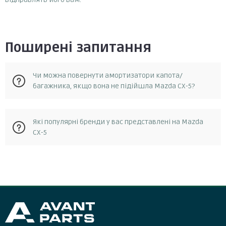
Поширені запитання
Чи можна повернути амортизатори капота/
багажника, якщо вона не підійшла Mazda CX-5?
Так, у разі, якщо запчастина не відповідає замовленню, її
Які популярні бренди у вас представлені на Mazda
можна повернути протягом 14 днів з моменту отримання.
CX-5
Повернення можливе за умови, що запчастина не була в
експлуатації та не була пошкоджена. Для повернення
запчастини необхідно зв'язатися зі службою підтримки
Lesjofors
клієнтів та отримати від них інструкції.