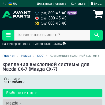
RU
UA
Доставка и оплата
Контакты
Вход
800-45-40
(067)
800-45-40
(095)
800-45-40
(063)
Какую запчасть ищете?
Например: насос ГУР Туксон, 06H905601A
Главная
Mazda
CX-7
Крепления выхлопной системы
Крепления выхлопной системы для
Mazda CX-7 (Мазда СХ-7)
Уточните
автомобиль:
Выберите год
Mazda