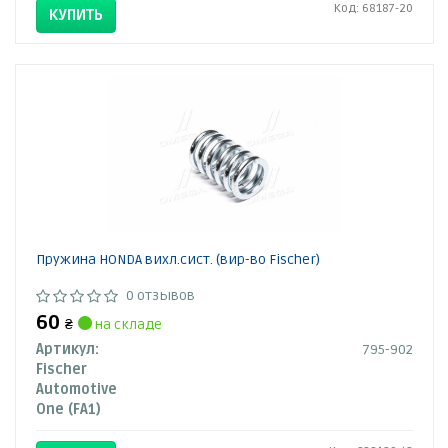
Код: 68187-20
КУПИТЬ
Пружина HONDA вихл.сист. (вир-во Fischer)
0 отзывов
60
₴
на складе
Артикул:
795-902
Fischer
Automotive
One (FA1)