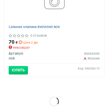
Сальник клапана BV6569H0 NOK
0 отзывов
70
₴
срок 2 дн.
Невозврат
Артикул:
BV6569H0
nok
Япония
Код: 3963382-73
КУПИТЬ