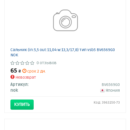
Сальник (in:5,5 out:11,04 w:13,3/17,8) тип vsb5 BV6569G0
NOK
0 отзывов
65
₴
срок 2 дн.
Невозврат
Артикул:
BV6569G0
nok
Япония
Код: 3963250-73
КУПИТЬ