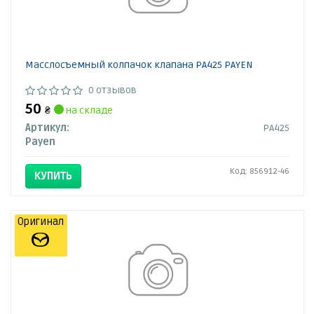
Масслосъемный колпачок клапана PA425 PAYEN
0 отзывов
50
₴
на складе
Артикул:
PA425
Payen
Код: 856912-46
КУПИТЬ
Оригинал