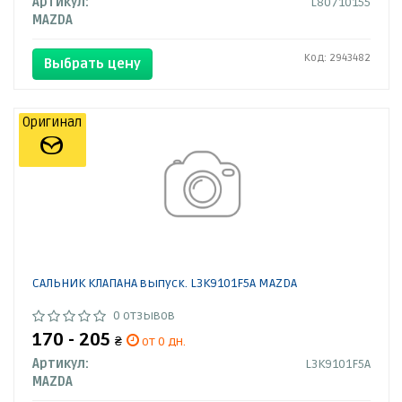
Артикул:
L80710155
MAZDA
Код: 2943482
Выбрать цену
Оригинал
САЛЬНИК КЛАПАНА выпуск. L3K9101F5A MAZDA
0 отзывов
170 - 205
₴
от 0 дн.
Артикул:
L3K9101F5A
MAZDA