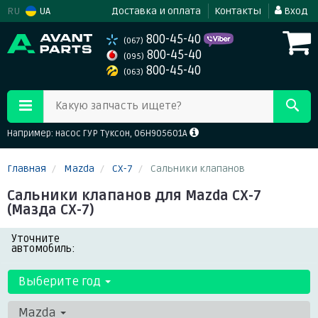
RU
UA
Доставка и оплата
Контакты
Вход
800-45-40
(067)
800-45-40
(095)
800-45-40
(063)
Какую запчасть ищете?
Например: насос ГУР Туксон, 06H905601A
Главная
Mazda
CX-7
Сальники клапанов
Сальники клапанов для Mazda CX-7
(Мазда СХ-7)
Уточните
автомобиль:
Выберите год
Mazda