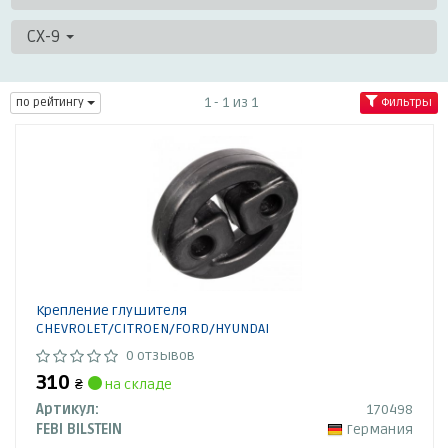
CX-9
1 - 1 из 1
по рейтингу
Фильтры
Крепление глушителя
CHEVROLET/CITROEN/FORD/HYUNDAI
0 отзывов
310
₴
на складе
Артикул:
170498
FEBI BILSTEIN
Германия