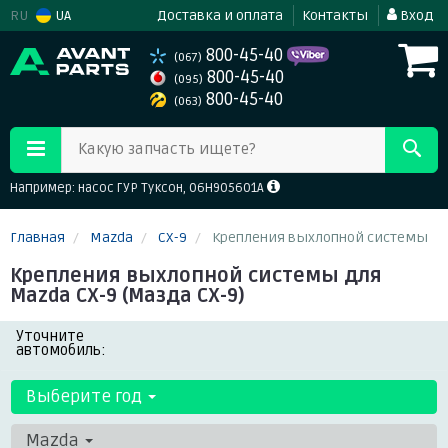
RU
UA
Доставка и оплата
Контакты
Вход
800-45-40
(067)
800-45-40
(095)
800-45-40
(063)
Какую запчасть ищете?
Например: насос ГУР Туксон, 06H905601A
Главная
Mazda
CX-9
Крепления выхлопной системы
Крепления выхлопной системы для
Mazda CX-9 (Мазда СХ-9)
Уточните
автомобиль:
Выберите год
Mazda