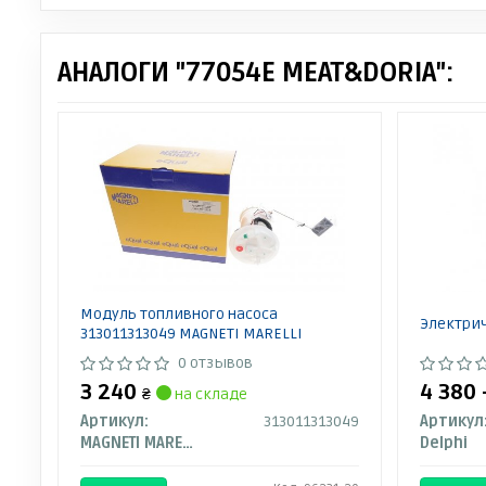
АНАЛОГИ "77054E MEAT&DORIA":
Модуль топливного насоса
Электри
313011313049 MAGNETI MARELLI
0 отзывов
3 240
4 380 
₴
на складе
Артикул:
313011313049
Артикул
MAGNETI MARELLI
Delphi