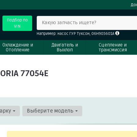
До
Подбор по
Какую запчасть ищете?
VIN
Например: насос ГУР Туксон, 06H905601A
Охлаждение и
Двигатель и
Сцепление и
Отопление
Выхлоп
трансмиссия
ORIA 77054E
арку
Выберите модель