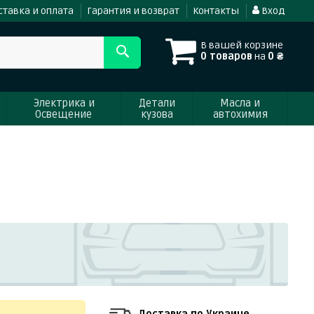
ставка и оплата
Гарантия и возврат
Контакты
Вход
В вашей корзине
0 товаров
на
0 ₴
Электрика и
Детали
Масла и
Освещение
кузова
автохимия