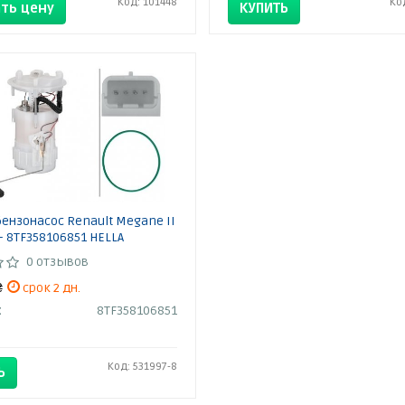
Код: 101448
Ко
ть цену
КУПИТЬ
ензонасос Renault Megane II
3- 8TF358106851 HELLA
0 отзывов
₴
срок 2 дн.
:
8TF358106851
Код: 531997-8
Ь