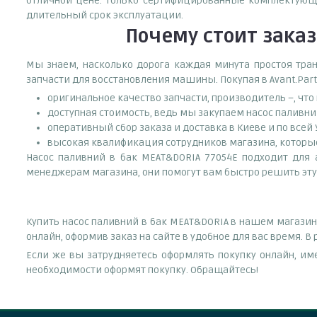
отличной цене. Только сертифицированные комплектующи
длительный срок эксплуатации.
Почему
стоит
заказ
Мы знаем, насколько дорога каждая минута простоя тран
запчасти для восстановления машины. Покупая в Avant.Part
оригинальное качество запчасти, производитель –, чт
доступная стоимость, ведь мы закупаем насос паливни
оперативный сбор заказа и доставка в Киеве и по всей
высокая квалификация сотрудников магазина, которые 
Насос паливний в бак MEAT&DORIA 77054E подходит для а
менеджерам магазина, они помогут вам быстро решить эту
Купить насос паливний в бак MEAT&DORIA в нашем магазин
онлайн, оформив заказ на сайте в удобное для вас время. 
Если же вы затрудняетесь оформлять покупку онлайн, им
необходимости оформят покупку. Обращайтесь!