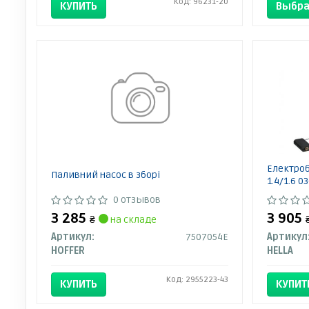
Код: 96231-20
КУПИТЬ
Выбра
Електроб
Паливний насос в зборі
1.4/1.6 0
0 отзывов
3 285
3 905
₴
на складе
Артикул:
7507054E
Артикул
HOFFER
HELLA
Код: 2955223-43
КУПИТЬ
КУПИТ