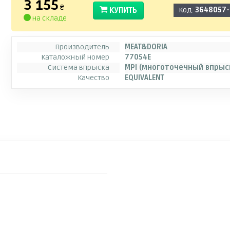
3 155
₴
КУПИТЬ
Код:
3648057
на складе
Производитель
MEAT&DORIA
Каталожный номер
77054E
Система впрыска
MPI (многоточечный впрыс
Качество
EQUIVALENT