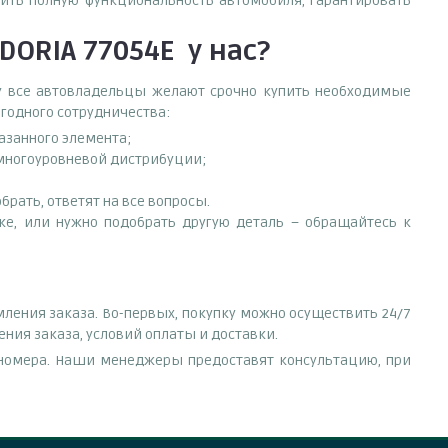
ить полную функциональность автомобиля, гарантировать
DORIA 77054E
у нас?
ему все автовладельцы желают срочно купить необходимые
ыгодного сотрудничества:
азанного элемента;
 многоуровневой дистрибуции;
рать, ответят на все вопросы.
ске, или нужно подобрать другую деталь – обращайтесь к
ления заказа. Во-первых, покупку можно осуществить 24/7
ения заказа, условий оплаты и доставки.
е номера. Наши менеджеры предоставят консультацию, при