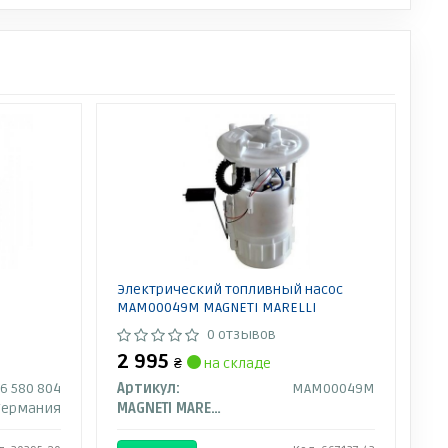
Электрический топливный насос
MAM00049M MAGNETI MARELLI
0 отзывов
2 995
₴
на складе
86 580 804
Артикул:
MAM00049M
Германия
MAGNETI MARELLI