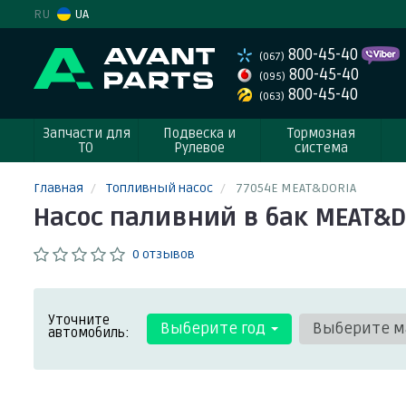
RU
UA
800-45-40
(067)
800-45-40
(095)
800-45-40
(063)
Запчасти для
Подвеска и
Тормозная
ТО
Рулевое
система
Главная
Топливный насос
77054E MEAT&DORIA
Насос паливний в бак MEAT&D
0 отзывов
Уточните
Выберите год
Выберите м
автомобиль: