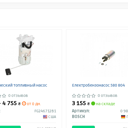
ческий топливный насос
Електробензонасос 580 804
0 отзывов
0 отзывов
- 4 755
3 155
₴
от 0 дн.
₴
на складе
:
FG246712B1
Артикул:
0 9
США
BOSCH