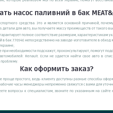
е, которые реализуем мы по всей Украине, помогут восстанов
ать
насос паливний в бак MEAT&
спортного средства. Это и является основной причиной, поч
s детали для авто, вы получаете массу преимуществ от такого в
о гарантирует полное соответствие размерам, характеристикам ук
й в бак 77054E непосредственно на заводе-изготовителе в обход
 Украине;
при необходимости подскажут, проконсультируют, помогут подоб
втомобилей: Renault. Если не удается найти свое авто в спи
 проблему.
Как оформить заказ?
е проще простого, ведь клиенту доступны разные способы оформ
В рабочие часы менеджеры непременно свяжутся с вами для уточн
еете вопросы к специалистам, звоните по указанным на сайт