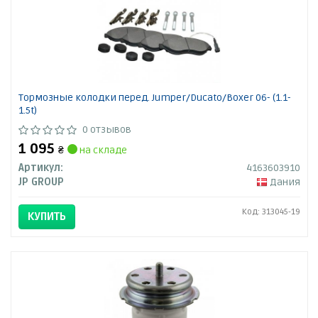
Тормозные колодки перед. Jumper/Ducato/Boxer 06- (1.1-
1.5t)
0 отзывов
1 095
₴
на складе
Артикул:
4163603910
JP GROUP
Дания
Код: 313045-19
КУПИТЬ