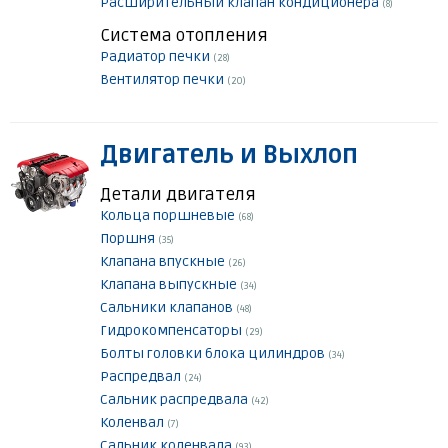
Расширительный клапан кондиционера
(8)
Система отопления
Радиатор печки
(28)
Вентилятор печки
(20)
Двигатель и Выхлоп
Детали двигателя
Кольца поршневые
(68)
Поршня
(35)
Клапана впускные
(26)
Клапана выпускные
(34)
Сальники клапанов
(48)
Гидрокомпенсаторы
(29)
Болты головки блока цилиндров
(34)
Распредвал
(24)
Сальник распредвала
(42)
Коленвал
(7)
Сальник коленвала
(93)