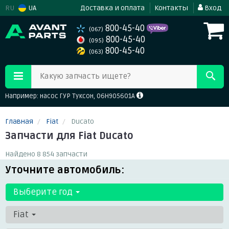
RU
UA
Доставка и оплата
Контакты
Вход
800-45-40
(067)
800-45-40
(095)
800-45-40
(063)
Какую запчасть ищете?
Например: насос ГУР Туксон, 06H905601A
Главная
Fiat
Ducato
Запчасти для Fiat Ducato
Найдено 8 854 запчасти
Уточните автомобиль:
Выберите год
Fiat