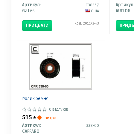
Артикул:
T38357
Артикул
Gates
США
AUTLOG
Код: 201173-43
ПРИДБАТИ
ПРИДБ
Ролик ремня
0 відгуків
515
₴
завтра
Артикул:
338-00
CAFFARO