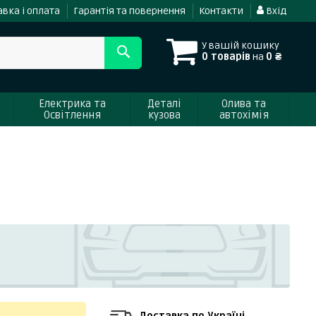
вка і оплата
Гарантія та повернення
Контакти
Вхід
У вашій кошику
0 товарів
на
0 ₴
Електрика та
Деталі
Олива та
Освітлення
кузова
автохімія