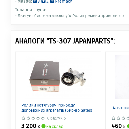
-
Mazda:
3
,
5
,
Premacy
Товарна група:
- Двигун і Система вихлопу
Ролик ременя приводного
АНАЛОГИ "TS-307 JAPANPARTS":
Ролики натягувачі приводу
Натяжний
допоміжних агрегатів (Вир-во Gates)
0 відгуків
3 200
460
₴
на складі
₴