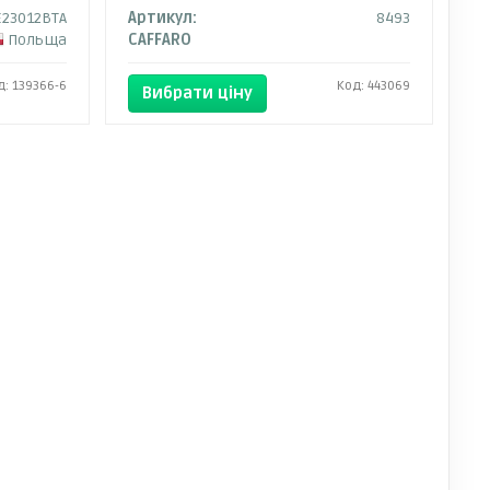
E23012BTA
Артикул:
8493
Польща
CAFFARO
д: 139366-6
Код: 443069
Вибрати ціну