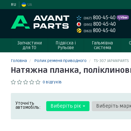
RU
UA
800-45-40
(067)
800-45-40
(095)
800-45-40
(063)
Запчастини
Підвіска і
Гальмівна
для ТО
Рульове
система
Головна
Ролик ременя приводного
TS-307 JAPANPARTS
Натяжна планка, поліклинови
0 відгуків
Уточніть
Виберіть рік
Виберіть мар
автомобіль: