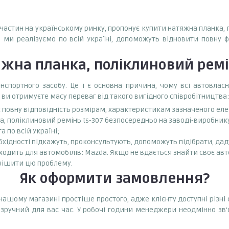
пчастин на українському ринку, пропонує купити натяжна планка, 
і ми реалізуємо по всій Україні, допоможуть відновити повну 
жна планка, поліклиновий ремін
спортного засобу. Це і є основна причина, чому всі автовла
 ви отримуєте масу переваг від такого вигідного співробітництва:
є повну відповідність розмірам, характеристикам зазначеного ел
, поліклиновий ремінь ts-307 безпосередньо на заводі-виробнику 
 по всій Україні;
бхідності підкажуть, проконсультують, допоможуть підібрати, даду
одить для автомобілів: Mazda. Якщо не вдається знайти своє авто
рішити цю проблему.
Як оформити замовлення?
 нашому магазині простіше простого, адже клієнту доступні різн
зручний для вас час. У робочі години менеджери неодмінно зв