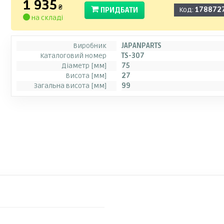
1 935
₴
ПРИДБАТИ
Код:
178872
на складі
Виробник
JAPANPARTS
Каталоговий номер
TS-307
Діаметр [мм]
75
Висота [мм]
27
Загальна висота [мм]
99