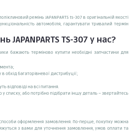
поліклиновий ремінь JAPANPARTS ts-307 в оригінальній якості
функціональність автомобіля, гарантувати тривалий термін
ь JAPANPARTS TS-307
у нас?
сники бажають терміново купити необхідні запчастини для
емента;
в обхід багаторівневої дистрибуції;
ть відповіді на всі питання.
 у списку, або потрібно підібрати іншу деталь – звертайтесь
і способи оформлення замовлення. По-перше, покупку можна
'яжуться з вами для уточнення замовлення, умов оплати та