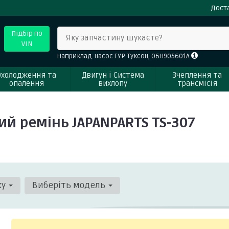
Доста
Підбір по
Яку запчастину шукаєте?
VIN
Наприклад: насос ГУР Туксон, 06H905601A
Охолодження та
Двигун і Система
Зчеплення та
опалення
вихлопу
трансмісія
й ремінь JAPANPARTS TS-307
ку
Виберіть модель