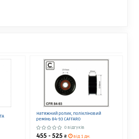
Натяжний ролик, полікліновий
TA
ремінь 84-93 CAFFARO
0 відгуків
455 - 525
₴
від 1 дн.