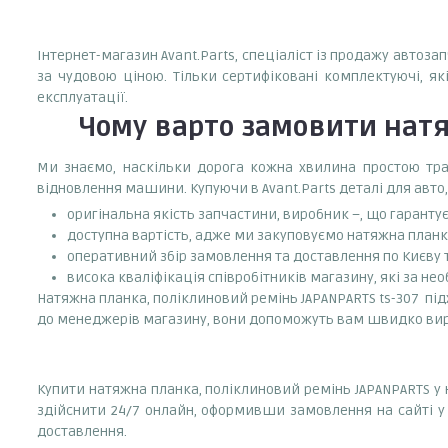
Інтернет-магазин Avant.Parts, спеціаліст із продажу автоза
за чудовою ціною. Тільки сертифіковані комплектуючі, як
експлуатації.
Чому варто замовити
натя
Ми знаємо, наскільки дорога кожна хвилина простою тран
відновлення машини. Купуючи в Avant.Parts деталі для авто,
оригінальна якість запчастини, виробник –, що гаранту
доступна вартість, адже ми закуповуємо натяжна планка
оперативний збір замовлення та доставлення по Києву та
висока кваліфікація співробітників магазину, які за нео
Натяжна планка, поліклиновий ремінь JAPANPARTS ts-307 підх
до менеджерів магазину, вони допоможуть вам швидко ви
Купити натяжна планка, поліклиновий ремінь JAPANPARTS у
здійснити 24/7 онлайн, оформивши замовлення на сайті у 
доставлення.