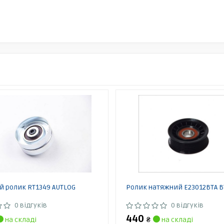
 ролик RT1349 AUTLOG
Ролик натяжний E23012BTA B
0 відгуків
0 відгуків
440
на складі
₴
на складі