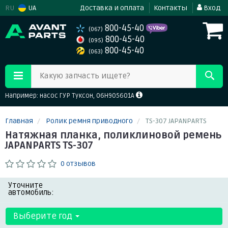
RU
UA
Доставка и оплата
Контакты
Вход
800-45-40
(067)
800-45-40
(095)
800-45-40
(063)
Какую запчасть ищете?
Например: насос ГУР Туксон, 06H905601A
Главная
Ролик ремня приводного
TS-307 JAPANPARTS
Натяжная планка, поликлиновой ремень
JAPANPARTS TS-307
0 отзывов
Уточните
автомобиль:
Выберите год