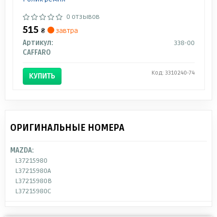
0 отзывов
515
₴
завтра
Артикул:
338-00
CAFFARO
Код: 3310240-74
КУПИТЬ
ОРИГИНАЛЬНЫЕ НОМЕРА
MAZDA:
L37215980
L37215980A
L37215980B
L37215980C