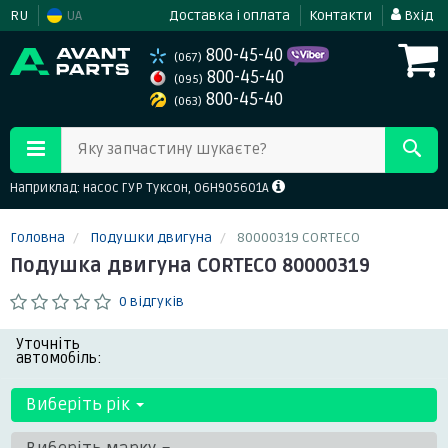
RU
UA
Доставка і оплата
Контакти
Вхід
800-45-40
(067)
800-45-40
(095)
800-45-40
(063)
Яку запчастину шукаєте?
Наприклад: насос ГУР Туксон, 06H905601A
Головна
Подушки двигуна
80000319 CORTECO
Подушка двигуна CORTECO 80000319
0 відгуків
Уточніть
автомобіль:
Виберіть рік