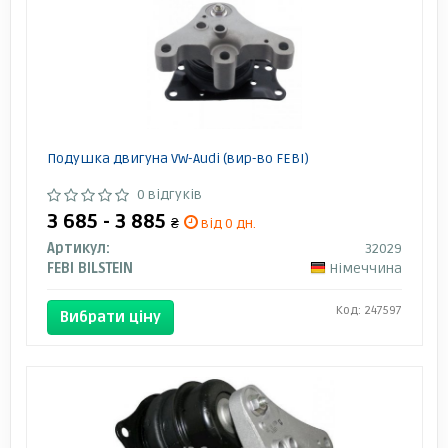
Подушка двигуна VW-Audi (вир-во FEBI)
0 відгуків
3 685 - 3 885
₴
від 0 дн.
Артикул:
32029
FEBI BILSTEIN
Німеччина
Код: 247597
Вибрати ціну