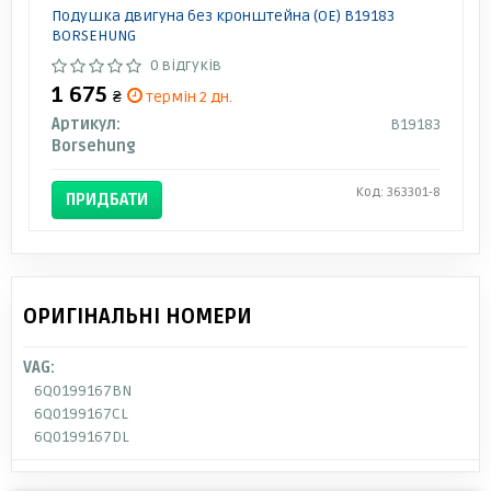
Подушка двигуна без кронштейна (OE) B19183
BORSEHUNG
0 відгуків
1 675
₴
термін 2 дн.
Артикул:
B19183
Borsehung
Код: 363301-8
ПРИДБАТИ
ОРИГІНАЛЬНІ НОМЕРИ
VAG:
6Q0199167BN
6Q0199167CL
6Q0199167DL