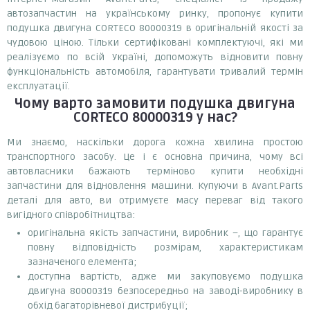
автозапчастин на українському ринку, пропонує купити
подушка двигуна CORTECO 80000319 в оригінальній якості за
чудовою ціною. Тільки сертифіковані комплектуючі, які ми
реалізуємо по всій Україні, допоможуть відновити повну
функціональність автомобіля, гарантувати тривалий термін
експлуатації.
Чому варто замовити
подушка двигуна
CORTECO 80000319
у нас?
Ми знаємо, наскільки дорога кожна хвилина простою
транспортного засобу. Це і є основна причина, чому всі
автовласники бажають терміново купити необхідні
запчастини для відновлення машини. Купуючи в Avant.Parts
деталі для авто, ви отримуєте масу переваг від такого
вигідного співробітництва:
оригінальна якість запчастини, виробник –, що гарантує
повну відповідність розмірам, характеристикам
зазначеного елемента;
доступна вартість, адже ми закуповуємо подушка
двигуна 80000319 безпосередньо на заводі-виробнику в
обхід багаторівневої дистрибуції;