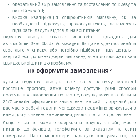
оперативний збір замовлення та доставлення по Києву та
по всій Україні;
висока кваліфікація співробітників магазину, які за
необхідності підкажуть, проконсультують, допоможуть
підібрати, дадуть відповіді на всі питання.
Подушка двигуна CORTECO 80000319 підходить для
автомобілів: Seat, Skoda, Volkswagen. Якщо не вдається знайти
своє авто у списку, або потрібно підібрати іншу деталь –
звертайтесь до менеджерів магазину, вони допоможуть вам
швидко вирішити цю проблему.
Як оформити замовлення?
Купити подушка двигуна CORTECO у нашому магазині
простіше простого, адже клієнту доступні різні способи
оформлення замовлення. По-перше, покупку можна здійснити
24/7 онлайн, оформивши замовлення на сайті у зручний для
вас час. У робочі години менеджери неодмінно зв'яжуться з
вами для уточнення замовлення, умов оплати та доставлення.
Якщо ж ви не можете оформляти покупку онлайн, маєте
питання до фахівців, телефонуйте за вказаним на сайті
номерами. Наші менеджери нададуть консультацію, за