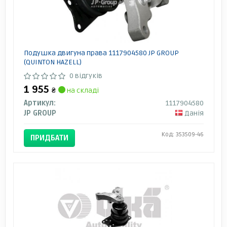
Подушка двигуна права 1117904580 JP GROUP
(QUINTON HAZELL)
0 відгуків
1 955
₴
на складі
Артикул:
1117904580
JP GROUP
Данія
Код: 353509-46
ПРИДБАТИ