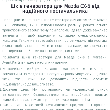
неробочому стані вартує дуже дорого.
Шків генератора
для Mazda CX-9
від
надійного постачальника
Переоцінити значення шків генератора для автомобіля Mazda
CX-9 складно, як і недооцінювати роль у роботі всього
транспортного засобу. Тому при поломці деталі дуже важливо
замінити її, щоб відновити колишню функціональність
машини. Також не варто забувати про регулярну діагностику
вузла, щоб вчасно помітити перші сигнали, не допустити
поширення проблеми на інші деталі, системи.
Придбати шків генератора для Мазда СХ-9 в магазині
Avant.Parts вигідно з наступних причин:
Можливість вибору. Каталог магазину містить дані
запчастини на Мазда СХ-9 наступних років випуску: 2006, 2007,
2012, 2016, 2020. Це дозволить підібрати елемент
індивідуально до вашого авто.
Доступні ціни. Ми поставляємо на український ринок
автозапчастини безпосередньо від виробників, прямих
дилерів, що дає нам змогу давати дуже хороші ціни.
Висока якість деталей. Сертифікація продукції, її прозоре