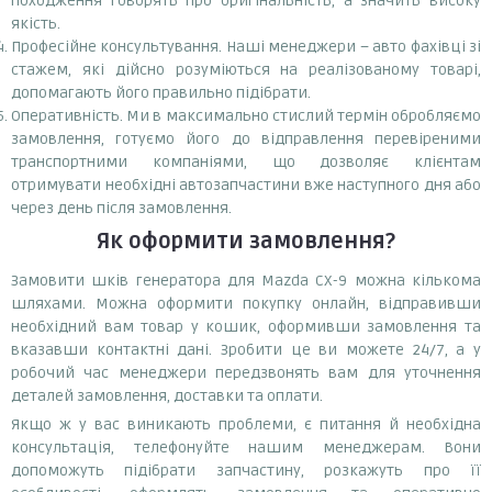
походження говорять про оригінальність, а значить високу
якість.
Професійне консультування. Наші менеджери – авто фахівці зі
стажем, які дійсно розуміються на реалізованому товарі,
допомагають його правильно підібрати.
Оперативність. Ми в максимально стислий термін обробляємо
замовлення, готуємо його до відправлення перевіреними
транспортними компаніями, що дозволяє клієнтам
отримувати необхідні автозапчастини вже наступного дня або
через день після замовлення.
Як оформити замовлення?
Замовити шків генератора для Mazda CX-9 можна кількома
шляхами. Можна оформити покупку онлайн, відправивши
необхідний вам товар у кошик, оформивши замовлення та
вказавши контактні дані. Зробити це ви можете 24/7, а у
робочий час менеджери передзвонять вам для уточнення
деталей замовлення, доставки та оплати.
Якщо ж у вас виникають проблеми, є питання й необхідна
консультація, телефонуйте нашим менеджерам. Вони
допоможуть підібрати запчастину, розкажуть про її