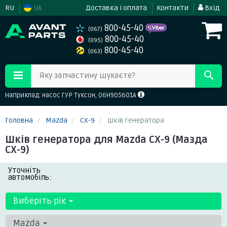
RU
UA
Доставка і оплата
Контакти
Вхід
800-45-40
(067)
800-45-40
(095)
800-45-40
(063)
Яку запчастину шукаєте?
Наприклад: насос ГУР Туксон, 06H905601A
Головна
Mazda
CX-9
Шків генератора
Шків генератора для Mazda CX-9 (Мазда
СХ-9)
Уточніть
автомобіль:
Виберіть рік
Mazda