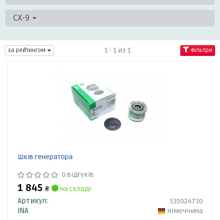
CX-9
1 - 1 из 1
за рейтингом
Фільтри
Шків генератора
0 відгуків
1 845
₴
на складі
Артикул:
535024710
INA
Німеччина