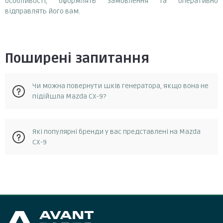
особливості, оформлять замовлення та оперативно
відправлять його вам.
Поширені запитання
Чи можна повернути шків генератора, якщо вона не
підійшла Mazda CX-9?
Так, у разі, якщо запчастина не відповідає замовленню, її
Які популярні бренди у вас представлені на Mazda
можна повернути протягом 14 днів з моменту отримання.
CX-9
Повернення можливе за умови, що запчастина не була в
експлуатації та не була пошкоджена. Для повернення
запчастини необхідно зв'язатися зі службою підтримки
Ina
клієнтів та отримати від них інструкції.