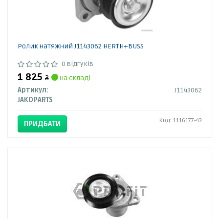
Ролик натяжний J1143062 HERTH+BUSS
0 відгуків
1 825
₴
на складі
Артикул:
J1143062
JAKOPARTS
Код: 1116177-43
ПРИДБАТИ