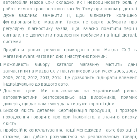
автомобіля Mazda CX-7 складно, як і недооцінювати роль у
роботі всього транспортного засобу. Тому при поломці деталі
дуже важливо замінити її, щоб відновити колишню
функціональність машини. Також не варто забувати про
регулярну діагностику вузла, щоб вчасно помітити перші
сигнали, не допустити поширення проблеми на інші деталі,
системи.
Придбати ролик ременя приводного для Мазда СХ-7 в
магазині Avant.Parts вигідно з наступних причин:
Можливість вибору. Каталог магазину містить дані
запчастини на Мазда СХ-7 наступних років випуску: 2006, 2007,
2009, 2010, 2012, 2013, 2014. Це дозволить підібрати елемент
індивідуально до вашого авто.
Доступні ціни. Ми поставляємо на український ринок
автозапчастини безпосередньо від виробників, прямих
дилерів, що дає нам змогу давати дуже хороші ціни.
Висока якість деталей. Сертифікація продукції, її прозоре
походження говорять про оригінальність, а значить високу
якість.
Професійне консультування. Наші менеджери – авто фахівці зі
стажем, які дійсно розуміються на реалізованому товарі,