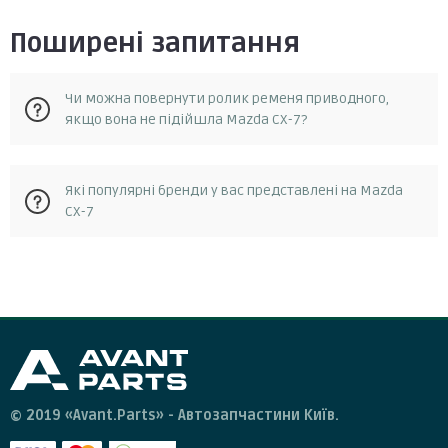
Поширені запитання
Чи можна повернути ролик ременя приводного,
якщо вона не підійшла Mazda CX-7?
Так, у разі, якщо запчастина не відповідає замовленню, її
Які популярні бренди у вас представлені на Mazda
можна повернути протягом 14 днів з моменту отримання.
CX-7
Повернення можливе за умови, що запчастина не була в
експлуатації та не була пошкоджена. Для повернення
запчастини необхідно зв'язатися зі службою підтримки
Skf, gates, bta, masuma, profit
клієнтів та отримати від них інструкції.
© 2019 «Avant.Parts» - Автозапчастини Київ.