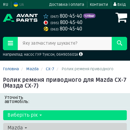
RU
UA
Доставка і оплата
Контакти
Вхід
800-45-40
(067)
800-45-40
(095)
800-45-40
(063)
Яку запчастину шукаєте?
Наприклад: насос ГУР Туксон, 06H905601A
Головна
Mazda
CX-7
Ролик ременя приводного
Ролик ременя приводного для Mazda CX-7
(Мазда СХ-7)
Уточніть
автомобіль:
Виберіть рік
Mazda