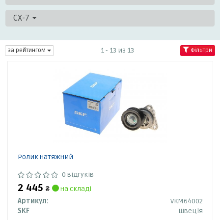
CX-7
1 - 13 из 13
за рейтингом
Фільтри
Ролик натяжний
0 відгуків
2 445
₴
на складі
Артикул:
VKM64002
SKF
Швеція