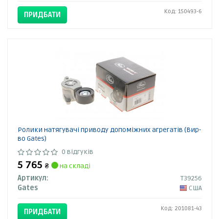
Код: 150493-6
ПРИДБАТИ
Ролики натягувачі приводу допоміжних агрегатів (Вир-
во Gates)
0 відгуків
5 765
₴
на складі
Артикул:
T39256
Gates
США
Код: 201081-43
ПРИДБАТИ