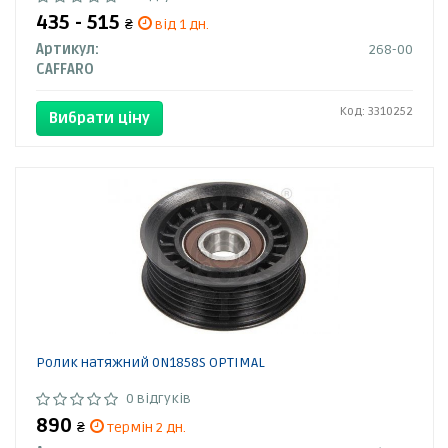
435 - 515
₴
від 1 дн.
Артикул:
268-00
CAFFARO
Код: 3310252
Вибрати ціну
Ролик натяжний 0N1858S OPTIMAL
0 відгуків
890
₴
термін 2 дн.