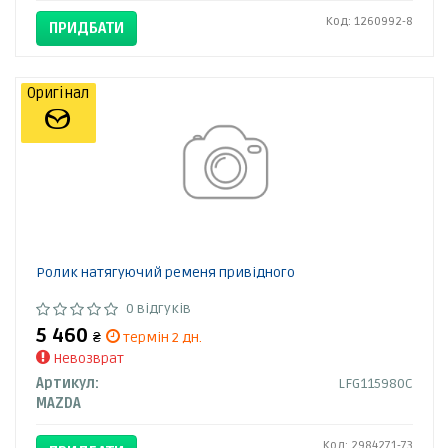
Код: 1260992-8
ПРИДБАТИ
Оригінал
Ролик натягуючий ременя привідного
0 відгуків
5 460
₴
термін 2 дн.
Невозврат
Артикул:
LFG115980C
MAZDA
Код: 2984271-73