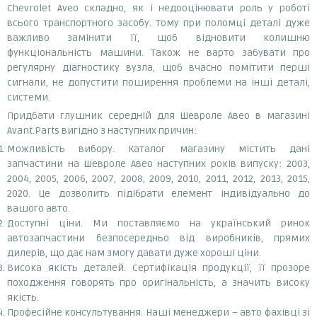
Chevrolet Aveo складно, як і недооцінювати роль у роботі
всього транспортного засобу. Тому при поломці деталі дуже
важливо замінити її, щоб відновити колишню
функціональність машини. Також не варто забувати про
регулярну діагностику вузла, щоб вчасно помітити перші
сигнали, не допустити поширення проблеми на інші деталі,
системи.
Придбати глушник середній для Шевроле Авео в магазині
Avant.Parts вигідно з наступних причин:
Можливість вибору. Каталог магазину містить дані
запчастини на Шевроле Авео наступних років випуску: 2003,
2004, 2005, 2006, 2007, 2008, 2009, 2010, 2011, 2012, 2013, 2015,
2020. Це дозволить підібрати елемент індивідуально до
вашого авто.
Доступні ціни. Ми поставляємо на український ринок
автозапчастини безпосередньо від виробників, прямих
дилерів, що дає нам змогу давати дуже хороші ціни.
Висока якість деталей. Сертифікація продукції, її прозоре
походження говорять про оригінальність, а значить високу
якість.
Професійне консультування. Наші менеджери – авто фахівці зі