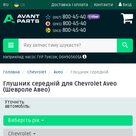
RU
UA
Доставка і оплата
Контакти
Вхід
800-45-40
(067)
800-45-40
(095)
800-45-40
(063)
Яку запчастину шукаєте?
Наприклад: насос ГУР Туксон, 06H905601A
Головна
Chevrolet
Aveo
Глушник середній
Глушник середній для Chevrolet Aveo
(Шевроле Авео)
Уточніть
автомобіль:
Виберіть рік
Chevrolet