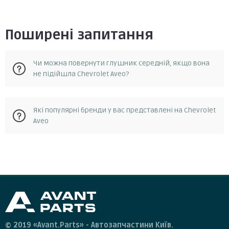
Поширені запитання
Чи можна повернути глушник середній, якщо вона
не підійшла Chevrolet Aveo?
Так, у разі, якщо запчастина не відповідає замовленню, її
Які популярні бренди у вас представлені на Chevrolet
можна повернути протягом 14 днів з моменту отримання.
Aveo
Повернення можливе за умови, що запчастина не була в
експлуатації та не була пошкоджена. Для повернення
запчастини необхідно зв'язатися зі службою підтримки
клієнтів та отримати від них інструкції.
© 2019 «Avant.Parts» - Автозапчастини Київ.