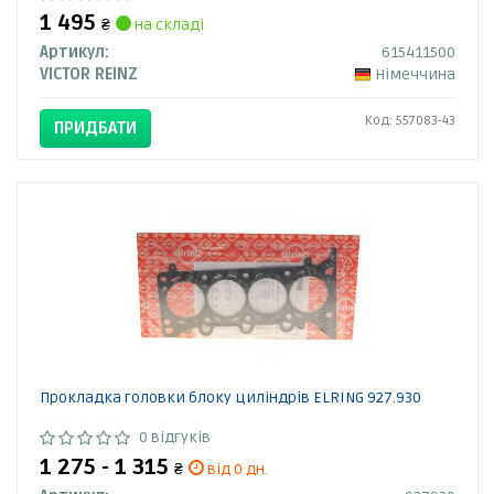
1 495
₴
на складі
Артикул:
615411500
VICTOR REINZ
Німеччина
Код: 557083-43
ПРИДБАТИ
Прокладка головки блоку циліндрів ELRING 927.930
0 відгуків
1 275 - 1 315
₴
від 0 дн.