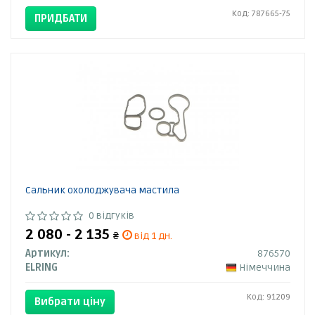
Код: 787665-75
ПРИДБАТИ
Сальник охолоджувача мастила
0 відгуків
2 080 - 2 135
₴
від 1 дн.
Артикул:
876570
ELRING
Німеччина
Код: 91209
Вибрати ціну