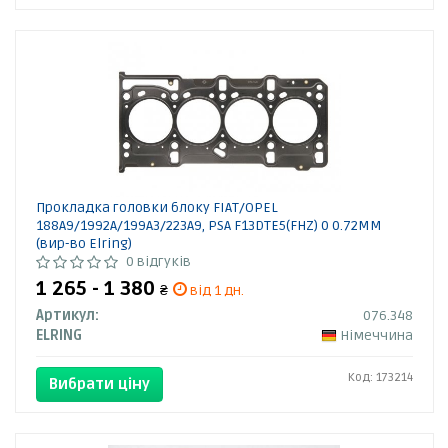
Прокладка головки блоку FIAT/OPEL
188A9/1992A/199A3/223A9, PSA F13DTE5(FHZ) 0 0.72MM
(вир-во Elring)
0 відгуків
1 265 - 1 380
₴
від 1 дн.
Артикул:
076.348
ELRING
Німеччина
Код: 173214
Вибрати ціну