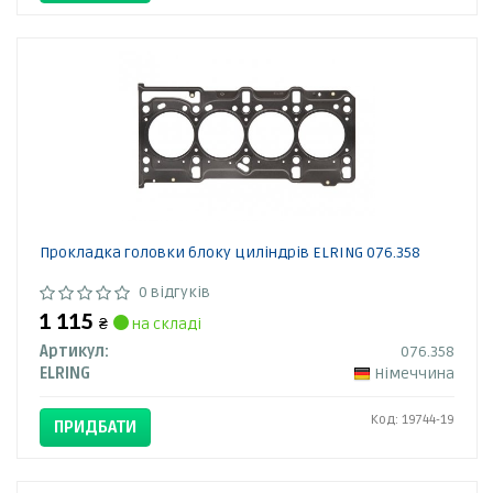
Прокладка головки блоку циліндрів ELRING 076.358
0 відгуків
1 115
₴
на складі
Артикул:
076.358
ELRING
Німеччина
Код: 19744-19
ПРИДБАТИ