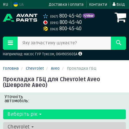
RU
UA
Доставка і оплата
Контакти
Вхід
800-45-40
(067)
800-45-40
(095)
800-45-40
(063)
Яку запчастину шукаєте?
Наприклад: насос ГУР Туксон, 06H905601A
Головна
Chevrolet
Aveo
Прокладка ГБЦ
Прокладка ГБЦ для Chevrolet Aveo
(Шевроле Авео)
Уточніть
автомобіль:
Виберіть рік
Chevrolet