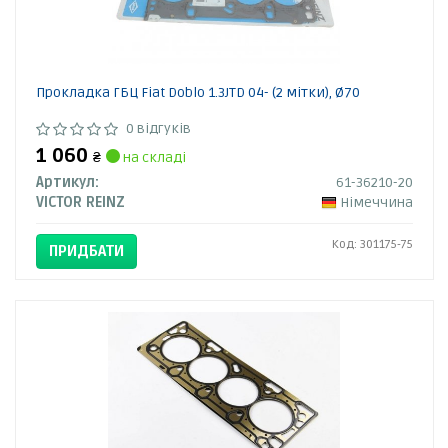
Прокладка ГБЦ Fiat Doblo 1.3JTD 04- (2 мітки), Ø70
0 відгуків
1 060
₴
на складі
Артикул:
61-36210-20
VICTOR REINZ
Німеччина
Код: 301175-75
ПРИДБАТИ