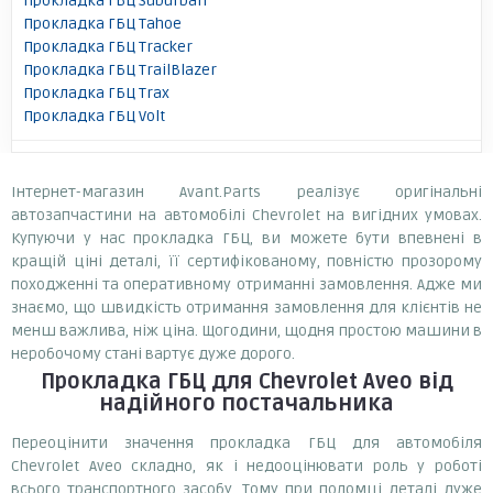
Прокладка ГБЦ Suburban
Прокладка ГБЦ Tahoe
Прокладка ГБЦ Tracker
Прокладка ГБЦ TrailBlazer
Прокладка ГБЦ Trax
Прокладка ГБЦ Volt
Інтернет-магазин Avant.Parts реалізує оригінальні
автозапчастини на автомобілі Chevrolet на вигідних умовах.
Купуючи у нас прокладка ГБЦ, ви можете бути впевнені в
кращій ціні деталі, її сертифікованому, повністю прозорому
походженні та оперативному отриманні замовлення. Адже ми
знаємо, що швидкість отримання замовлення для клієнтів не
менш важлива, ніж ціна. Щогодини, щодня простою машини в
неробочому стані вартує дуже дорого.
Прокладка ГБЦ
для Chevrolet Aveo
від
надійного постачальника
Переоцінити значення прокладка ГБЦ для автомобіля
Chevrolet Aveo складно, як і недооцінювати роль у роботі
всього транспортного засобу. Тому при поломці деталі дуже