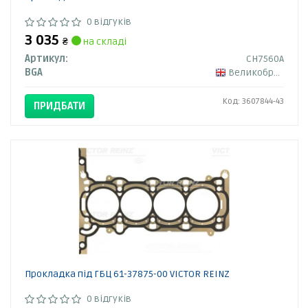
0 відгуків
3 035
₴
на складі
Артикул:
CH7560A
BGA
Великобританія
Код: 3607844-43
ПРИДБАТИ
Прокладка під ГБЦ 61-37875-00 VICTOR REINZ
0 відгуків