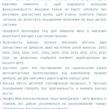
важливо замінити її, щоб відновити колишню
функціональність машини. Також не варто забувати про
регулярну діагностику вузла, щоб вчасно помітити перші
сигнали, не допустити поширення проблеми на інші деталі,
системи.
Придбати прокладка ГБЦ для Шевроле Авео в магазині
Avant.Parts вигідно з наступних причин:
Можливість вибору. Каталог магазину містить дані
запчастини на Шевроле Авео наступних років випуску: 2003,
2004, 2005, 2006, 2007, 2008, 2009, 2010, 2011, 2012, 2013, 2015,
2020. Це дозволить підібрати елемент індивідуально до
вашого авто.
Доступні ціни. Ми поставляємо на український ринок
автозапчастини безпосередньо від виробників, прямих
дилерів, що дає нам змогу давати дуже хороші ціни.
Висока якість деталей. Сертифікація продукції, її прозоре
походження говорять про оригінальність, а значить високу
якість.
Професійне консультування. Наші менеджери – авто фахівці зі
стажем, які дійсно розуміються на реалізованому товарі,
допомагають його правильно підібрати.