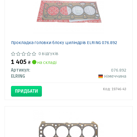
Прокладка головки блоку циліндрів ELRING 076.892
0 відгуків
1 405
₴
на складі
Артикул:
076.892
ELRING
Німеччина
Код: 19746-43
ПРИДБАТИ