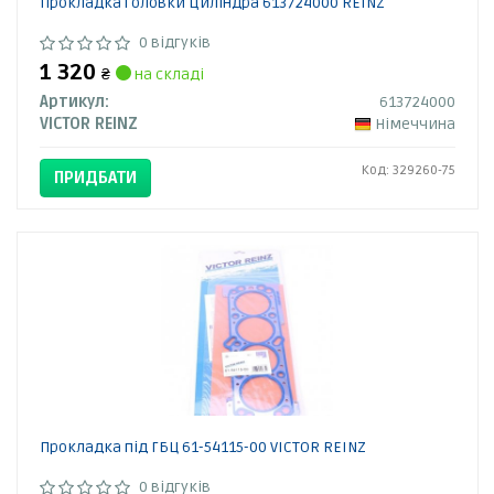
Прокладка головки циліндра 613724000 REINZ
0 відгуків
1 320
₴
на складі
Артикул:
613724000
VICTOR REINZ
Німеччина
Код: 329260-75
ПРИДБАТИ
Прокладка під ГБЦ 61-54115-00 VICTOR REINZ
0 відгуків