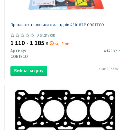
Прокладка головки циліндрів 414187P CORTECO
0 відгуків
1 110 - 1 185
₴
від 1 дн.
Артикул:
414187P
CORTECO
Код: 1963651
Вибрати ціну