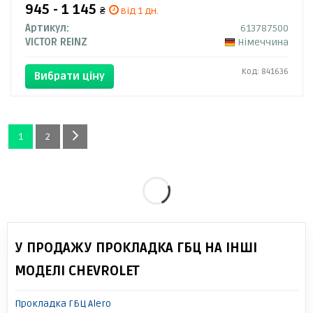
945 - 1 145
₴
від 1 дн.
Артикул:
613787500
VICTOR REINZ
Німеччина
Код: 841636
Вибрати ціну
1
2
У ПРОДАЖУ ПРОКЛАДКА ГБЦ НА ІНШІ
МОДЕЛІ CHEVROLET
Прокладка ГБЦ Alero