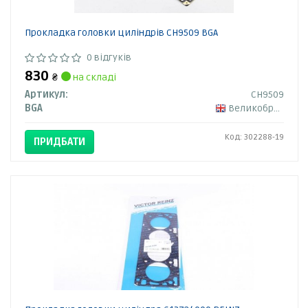
Прокладка головки циліндрів CH9509 BGA
0 відгуків
830
₴
на складі
Артикул:
CH9509
BGA
Великобританія
Код: 302288-19
ПРИДБАТИ