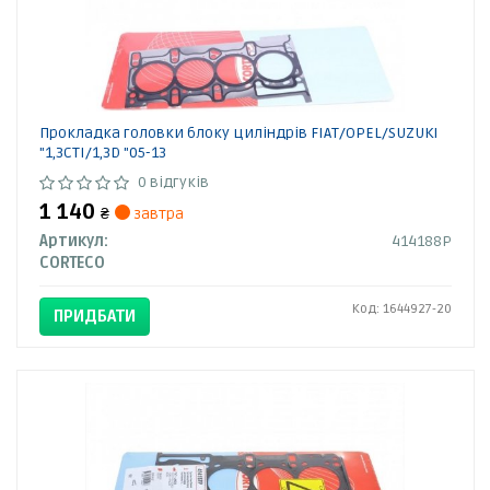
Прокладка головки блоку циліндрів FIAT/OPEL/SUZUKI
"1,3CTI/1,3D "05-13
0 відгуків
1 140
₴
завтра
Артикул:
414188P
CORTECO
Код: 1644927-20
ПРИДБАТИ