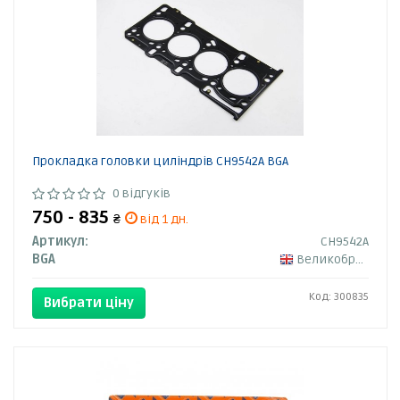
Прокладка головки циліндрів CH9542A BGA
0 відгуків
750 - 835
₴
від 1 дн.
Артикул:
CH9542A
BGA
Великобританія
Код: 300835
Вибрати ціну