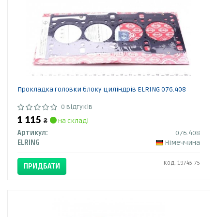
Прокладка головки блоку циліндрів ELRING 076.408
0 відгуків
1 115
₴
на складі
Артикул:
076.408
ELRING
Німеччина
Код: 19745-75
ПРИДБАТИ