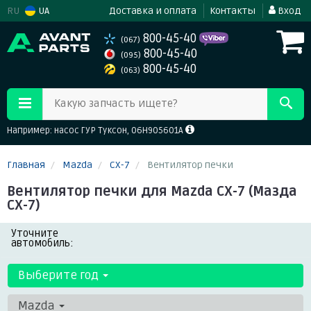
RU
UA
Доставка и оплата
Контакты
Вход
800-45-40
(067)
800-45-40
(095)
800-45-40
(063)
Какую запчасть ищете?
Например: насос ГУР Туксон, 06H905601A
Главная
Mazda
CX-7
Вентилятор печки
Вентилятор печки для Mazda CX-7 (Мазда
СХ-7)
Уточните
автомобиль:
Выберите год
Mazda