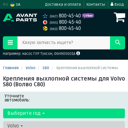
RU
UA
Доставка и оплата
Контакты
Вход
800-45-40
(067)
800-45-40
(095)
800-45-40
(063)
Какую запчасть ищете?
Например: насос ГУР Туксон, 06H905601A
Главная
Volvo
S80
Крепления выхлопной системы
Крепления выхлопной системы для Volvo
S80 (Волво С80)
Уточните
автомобиль:
Выберите год
Volvo