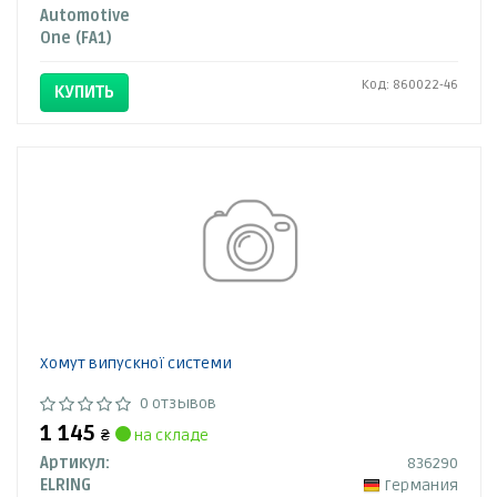
Automotive
One (FA1)
Код: 860022-46
КУПИТЬ
Хомут випускної системи
0 отзывов
1 145
₴
на складе
Артикул:
836290
ELRING
Германия