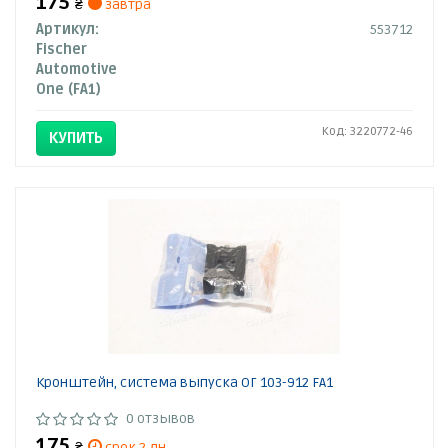
175
₴
завтра
Артикул:
553712
Fischer
Automotive
One (FA1)
Код: 3220772-46
КУПИТЬ
Кронштейн, система выпуска ОГ 103-912 FA1
0 отзывов
175
₴
срок 2 дн.