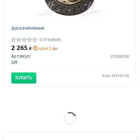
Дискзчеплення
0 отзывов
2 265
₴
срок 2 дн.
Артикул:
25198338
GM
Код: 261120-58
КУПИТЬ