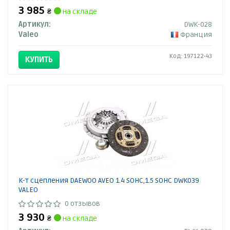
3 985
₴
на складе
Артикул:
DWK-028
Valeo
Франция
Код: 197122-43
КУПИТЬ
К-т сцепления DAEWOO AVEO 1.4 SOHC,1.5 SOHC DWK039
VALEO
0 отзывов
3 930
₴
на складе