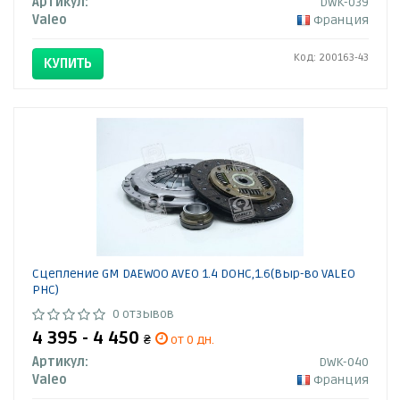
Артикул:
DWK-039
Valeo
Франция
Код: 200163-43
КУПИТЬ
Сцепление GM DAEWOO AVEO 1.4 DOHC,1.6(Выр-во VALEO
PHC)
0 отзывов
4 395 - 4 450
₴
от 0 дн.
Артикул:
DWK-040
Valeo
Франция