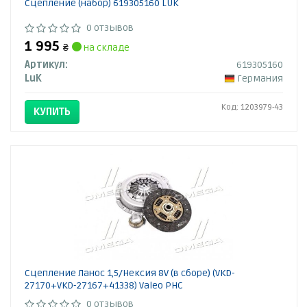
Сцепление (набор) 619305160 LUK
0 отзывов
1 995
₴
на складе
Артикул:
619305160
LuK
Германия
Код: 1203979-43
КУПИТЬ
Сцепление Ланос 1,5/Нексия 8V (в сборе) (VKD-
27170+VKD-27167+41338) Valeo PHC
0 отзывов