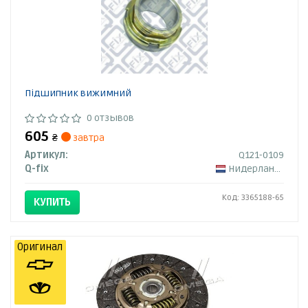
Підшипник вижимний
0 отзывов
605
₴
завтра
Артикул:
Q121-0109
Q-fix
Нидерланды
Код: 3365188-65
КУПИТЬ
Оригинал