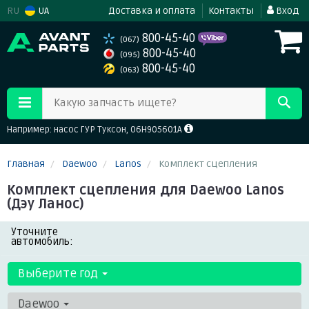
RU
UA
Доставка и оплата
Контакты
Вход
800-45-40
(067)
800-45-40
(095)
800-45-40
(063)
Какую запчасть ищете?
Например: насос ГУР Туксон, 06H905601A
Главная
Daewoo
Lanos
Комплект сцепления
Комплект сцепления для Daewoo Lanos
(Дэу Ланос)
Уточните
автомобиль:
Выберите год
Daewoo