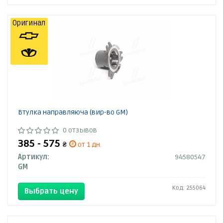
Оригинал
Втулка направляюча (вир-во GM)
0 отзывов
385 - 575
₴
от 1 дн.
Артикул:
94580547
GM
Код: 255064
Выбрать цену