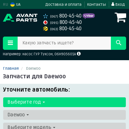
RU
UA
Доставка и оплата
Контакты
Вход
800-45-40
(067)
800-45-40
(095)
800-45-40
(063)
Какую запчасть ищете?
Например: насос ГУР Туксон, 06H905601A
Главная
Daewoo
Запчасти для Daewoo
Уточните автомобиль:
Выберите год
Daewoo
Выберите модель