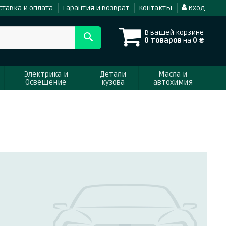
ставка и оплата
Гарантия и возврат
Контакты
Вход
В вашей корзине
0 товаров
на
0 ₴
Электрика и
Детали
Масла и
Освещение
кузова
автохимия