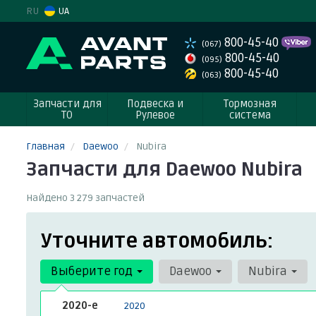
RU
UA
800-45-40
(067)
800-45-40
(095)
800-45-40
(063)
Запчасти для
Подвеска и
Тормозная
ТО
Рулевое
система
Главная
Daewoo
Nubira
Запчасти для Daewoo Nubira
Найдено 3 279 запчастей
Уточните автомобиль:
Выберите год
Daewoo
Nubira
2020-е
2020