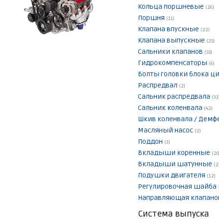
Кольца поршневые
(26)
Поршня
(11)
Клапана впускные
(22)
Клапана выпускные
(25)
Сальники клапанов
(35)
Гидрокомпенсаторы
(6)
Болты головки блока ц
Распредвал
(2)
Сальник распредвала
(33
Сальник коленвала
(42)
Шкив коленвала / Демф
Масляный насос
(2)
Поддон
(3)
Вкладыши коренные
(20
Вкладыши шатунные
(2
Подушки двигателя
(12)
Регулировочная шайба
Направляющая клапан
Система выпуска