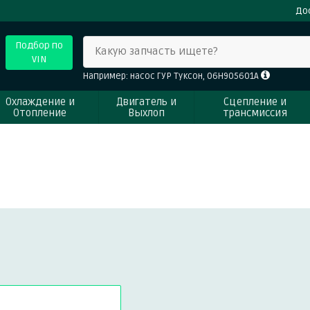
До
Подбор по
Какую запчасть ищете?
VIN
Например: насос ГУР Туксон, 06H905601A
Охлаждение и
Двигатель и
Сцепление и
Отопление
Выхлоп
трансмиссия