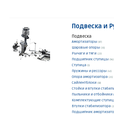
Подвеска и Р
Подвеска
Амортизаторы
(87)
Шаровые опоры
(35)
Рычаги и тяги
(23)
Подшипник ступицы
(96)
Ступица
(5)
Пружины и рессоры
(43)
Опора амортизатора
(21)
Сайлентблоки
(58)
Стойки и втулки стаби
Пыльники и отбойники
Комплектующие ступи
Втулки стабилизатора
(2
Подшипник амортизат