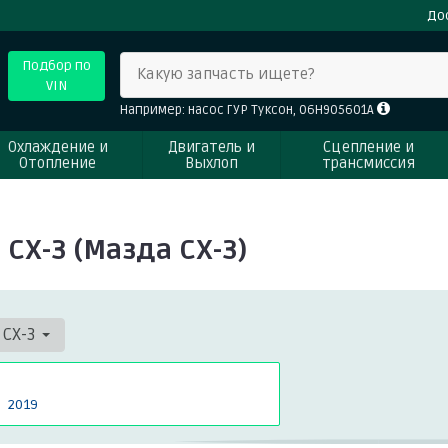
До
Подбор по
Какую запчасть ищете?
VIN
Например: насос ГУР Туксон, 06H905601A
Охлаждение и
Двигатель и
Сцепление и
Отопление
Выхлоп
трансмиссия
CX-3 (Мазда СХ-3)
CX-3
2019