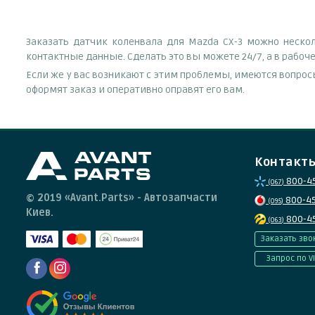
Заказать датчик коленвала для Mazda CX-3 можно неско
контактные данные. Сделать это вы можете 24/7, а в рабо
Если же у вас возникают с этим проблемы, имеются вопрос
оформят заказ и оперативно оправят его вам.
Контакт
800-4
(067)
© 2019 «Avant.Parts» - Автозапчасти
800-4
(095)
Киев.
800-4
(063)
Заказать зво
Запрос по V