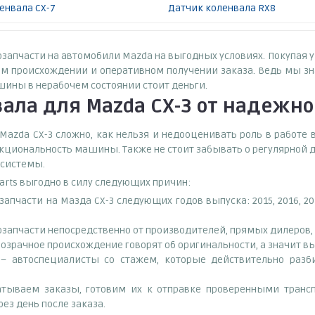
енвала CX-7
Датчик коленвала RX8
озапчасти на автомобили Mazda на выгодных условиях. Покупая 
м происхождении и оперативном получении заказа. Ведь мы зна
шины в нерабочем состоянии стоит деньги.
ала для Mazda CX-3
от надежно
azda CX-3 сложно, как нельзя и недооценивать роль в работе в
кциональность машины. Также не стоит забывать о регулярной д
 системы.
Parts выгодно в силу следующих причин:
пчасти на Мазда СХ-3 следующих годов выпуска: 2015, 2016, 20
запчасти непосредственно от производителей, прямых дилеров, 
озрачное происхождение говорят об оригинальности, а значит в
– автоспециалисты со стажем, которые действительно разби
тываем заказы, готовим их к отправке проверенными транс
ез день после заказа.