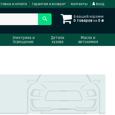
ставка и оплата
Гарантия и возврат
Контакты
Вход
В вашей корзине
0 товаров
на
0 ₴
Электрика и
Детали
Масла и
Освещение
кузова
автохимия