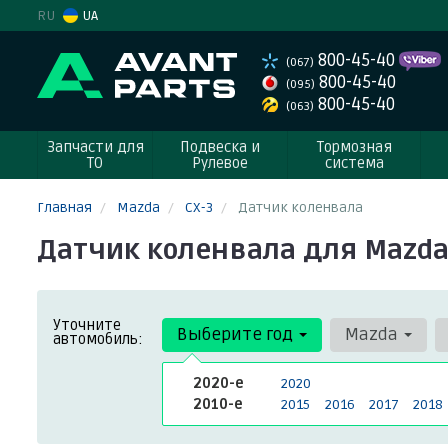
RU
UA
800-45-40
(067)
800-45-40
(095)
800-45-40
(063)
Запчасти для
Подвеска и
Тормозная
ТО
Рулевое
система
Главная
Mazda
CX-3
Датчик коленвала
Датчик коленвала для Mazda 
Уточните
Выберите год
Mazda
автомобиль:
2020-е
2020
2010-е
2015
2016
2017
2018