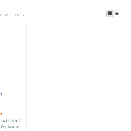
аты:
1 - 2 из 2
NZ
н.
141206201
Германия