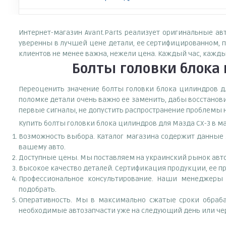
Интернет-магазин Avant.Parts реализует оригинальные а
уверенны в лучшей цене детали, ее сертифицированном, п
клиентов не менее важна, нежели цена. Каждый час, кажд
Болты головки блока
Переоценить значение болты головки блока цилиндров для
поломке детали очень важно ее заменить, дабы восстанов
первые сигналы, не допустить распространение проблемы н
Купить болты головки блока цилиндров для Мазда СХ-3 в ма
Возможность выбора. Каталог магазина содержит данные за
вашему авто.
Доступные цены. Мы поставляем на украинский рынок авто
Высокое качество деталей. Сертификация продукции, ее пр
Профессиональное консультирование. Наши менеджеры 
подобрать.
Оперативность. Мы в максимально сжатые сроки обраба
необходимые автозапчасти уже на следующий день или чер