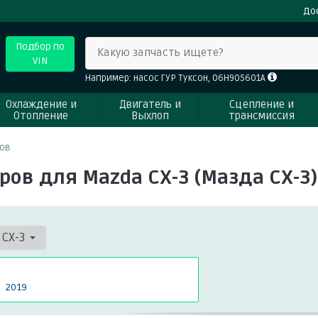
До
Подбор по
Какую запчасть ищете?
VIN
Например: насос ГУР Туксон, 06H905601A
Охлаждение и
Двигатель и
Сцепление и
Отопление
Выхлоп
трансмиссия
ов
ов для Mazda CX-3 (Мазда СХ-3)
CX-3
2019