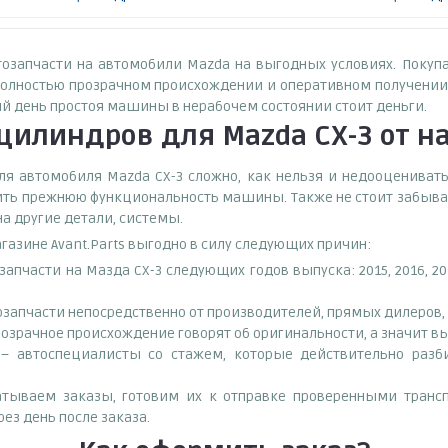
втозапчасти на автомобили Mazda на выгодных условиях. Покуп
олностью прозрачном происхождении и оперативном получении з
ый день простоя машины в нерабочем состоянии стоит деньги.
 цилиндров для Mazda CX-3
от н
 автомобиля Mazda CX-3 сложно, как нельзя и недооценивать 
ить прежнюю функциональность машины. Также не стоит забыват
а другие детали, системы.
газине Avant.Parts выгодно в силу следующих причин:
пчасти на Мазда СХ-3 следующих годов выпуска: 2015, 2016, 20
запчасти непосредственно от производителей, прямых дилеров, 
озрачное происхождение говорят об оригинальности, а значит в
– автоспециалисты со стажем, которые действительно разби
тываем заказы, готовим их к отправке проверенными транс
ез день после заказа.