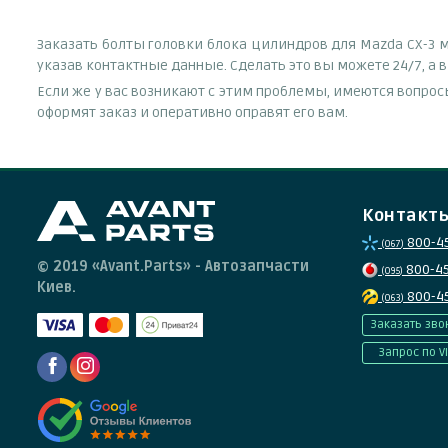
Заказать болты головки блока цилиндров для Mazda CX-3 
указав контактные данные. Сделать это вы можете 24/7, а 
Если же у вас возникают с этим проблемы, имеются вопрос
оформят заказ и оперативно оправят его вам.
Контакт
800-4
(067)
© 2019 «Avant.Parts» - Автозапчасти
800-4
(095)
Киев.
800-4
(063)
Заказать зво
Запрос по V