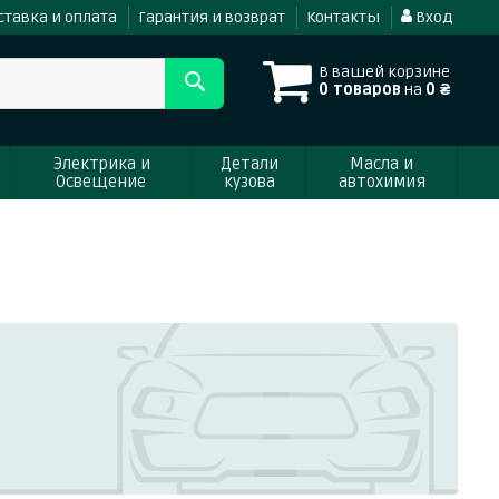
ставка и оплата
Гарантия и возврат
Контакты
Вход
В вашей корзине
0 товаров
на
0 ₴
Электрика и
Детали
Масла и
Освещение
кузова
автохимия