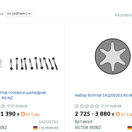
а:
по рейтингу
Результ
лтов головки цилидров
Набор болтов 141206201 REI
 REINZ
0 отзывов
0 отзывов
- 1 390
2 725 - 3 880
₴
от 0 дн.
₴
от 1 д
143220701
Артикул:
EINZ
Германия
VICTOR REINZ