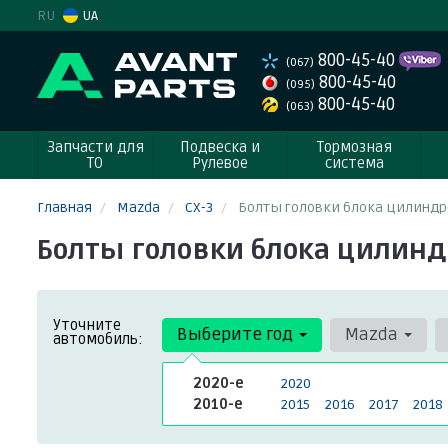
RU
UA
800-45-40
(067)
800-45-40
(095)
800-45-40
(063)
Запчасти для
Подвеска и
Тормозная
ТО
Рулевое
система
Главная
Mazda
CX-3
Болты головки блока цилиндр
Болты головки блока цилиндр
Уточните
Выберите год
Mazda
автомобиль:
2020-е
2020
2010-е
2015
2016
2017
2018