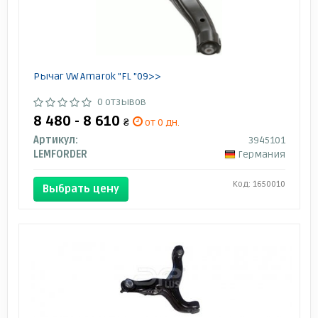
Рычаг VW Amarok "FL "09>>
0 отзывов
8 480 - 8 610
₴
от 0 дн.
Артикул:
3945101
LEMFORDER
Германия
Код: 1650010
Выбрать цену