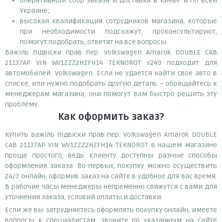
оперативный сбор заказа и доставка в Киеве и по всей
Украине;
высокая квалификация сотрудников магазина, которые
при необходимости подскажут, проконсультируют,
помогут подобрать, ответят на все вопросы.
Важіль підвіски прав пер. Volkswagen Amarok DOUBLE CAB
21137AP VIN WV1ZZZ2HZFH14 TEKNOROT v249 подходит для
автомобилей: Volkswagen. Если не удается найти свое авто в
списке, или нужно подобрать другую деталь – обращайтесь к
менеджерам магазина, они помогут вам быстро решить эту
проблему.
Как оформить заказ?
Купить важіль підвіски прав пер. Volkswagen Amarok DOUBLE
CAB 21137AP VIN WV1ZZZ2HZFH14 TEKNOROT в нашем магазине
проще простого, ведь клиенту доступны разные способы
оформления заказа. Во-первых, покупку можно осуществить
24/7 онлайн, оформив заказ на сайте в удобное для вас время.
В рабочие часы менеджеры непременно свяжутся с вами для
уточнения заказа, условий оплаты и доставки.
Если же вы затрудняетесь оформлять покупку онлайн, имеете
вопросы к специалистам, звоните по указанным на сайте