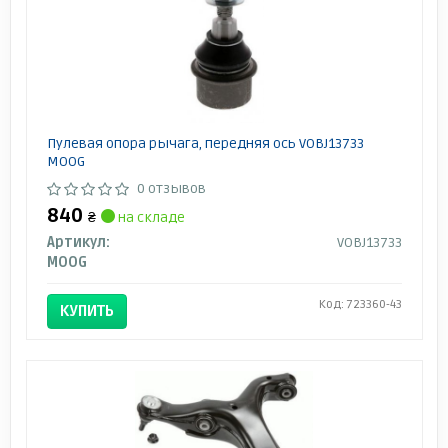
Пулевая опора рычага, передняя ось VOBJ13733
MOOG
0 отзывов
840
₴
на складе
Артикул:
VOBJ13733
MOOG
Код: 723360-43
КУПИТЬ