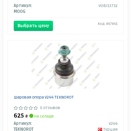
Артикул:
VOBJ13732
MOOG
Код: 867841
Выбрать цену
Шаровая опора V244 TEKNOROT
0 отзывов
625
₴
на складе
Артикул:
V244
TEKNOROT
Турция