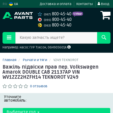
RU
UA
Доставка и оплата
Контакты
Вход
800-45-40
(067)
800-45-40
(095)
800-45-40
(063)
Какую запчасть ищете?
Например: насос ГУР Туксон, 06H905601A
Главная
Рычаги и тяги
V249 TEKNOROT
Важіль підвіски прав пер. Volkswagen
Amarok DOUBLE CAB 21137AP VIN
WV1ZZZ2HZFH14 TEKNOROT V249
0 отзывов
Уточните
автомобиль:
Выберите год