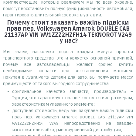
комплектующие, которые реализуем мы по всей Украине,
помогут восстановить полную функциональность автомобиля,
гарантировать длительный срок эксплуатации.
Почему
стоит
заказать
важіль підвіски
прав пер. Volkswagen Amarok DOUBLE CAB
21137AP VIN WV1ZZZ2HZFH14 TEKNOROT V249
у нас?
Мы знаем, насколько дорога каждая минута простоя
транспортного средства. Это и является основной причиной,
почему все автовладельцы желают срочно купить
необходимые запчасти для восстановления машины.
Покупая в Avant.Parts детали для авто, вы получаете массу
преимуществ от такого выгодного сотрудничества:
оригинальное качество запчасти, производитель –
Турция, что гарантирует полное соответствие размерам,
характеристикам указанного элемента;
доступная стоимость, ведь мы закупаем важіль підвіски
прав пер. Volkswagen Amarok DOUBLE CAB 21137AP VIN
WV1ZZZ2HZFH14 V249 непосредственно на заводе-
изготовителе в обход многоуровневой дистрибуции;