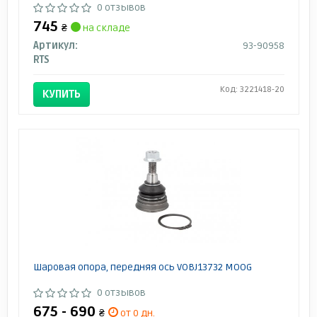
0 отзывов
745
₴
на складе
Артикул:
93-90958
RTS
Код: 3221418-20
КУПИТЬ
Шаровая опора, передняя ось VOBJ13732 MOOG
0 отзывов
675 - 690
₴
от 0 дн.