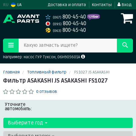
RU
UA
Доставка и оплата
Контакты
Вход
800-45-40
(067)
800-45-40
(095)
800-45-40
(063)
Какую запчасть ищете?
Например: насос ГУР Туксон, 06H905601A
Главная
Топливный фильтр
FS1027 JS ASAKASHI
Фильтр ASAKASHI JS ASAKASHI FS1027
0 отзывов
Уточните
автомобиль:
Выберите год