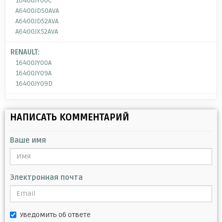
16400JY00C
A6400JD50AVA
A6400JD52AVA
A6400JX52AVA
RENAULT:
16400JY00A
16400JY09A
16400JY09D
НАПИСАТЬ КОММЕНТАРИЙ
Ваше имя
Электронная почта
Уведомить об ответе