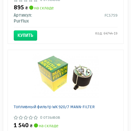
895
₴
на складе
Артикул:
FCS759
Purflux
Код: 64744-19
КУПИТЬ
Топливный фильтр WK 920/7 MANN-FILTER
0 отзывов
1 540
₴
на складе