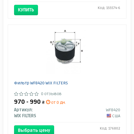
Код: 155574-6
КУПИТЬ
Фильтр WF8420 WIX FILTERS
0 отзывов
970 - 990
₴
от 0 дн.
Артикул:
WF8420
WIX FILTERS
США
Код: 176802
Выбрать цену