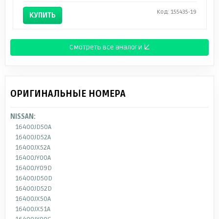
Код: 155435-19
КУПИТЬ
Смотреть все аналоги ↓
ОРИГИНАЛЬНЫЕ НОМЕРА
NISSAN:
16400JD50A
16400JD52A
16400JX52A
16400JY00A
16400JY09D
16400JD50D
16400JD52D
16400JX50A
16400JX51A