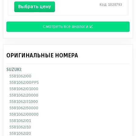
Код: 1028793
Выбрать цену
Смотреть все аналоги ↓
ОРИГИНАЛЬНЫЕ НОМЕРА
SUZUKI:
5581062J00
5581062J00PPS
5581062J01000
5581062J20000
5581062J31000
5581062J50000
5581062J00000
5581062J01
5581062J10
5581062J20