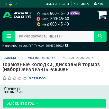
RU
UA
Доставка и оплата
Контакты
Вход
800-45-40
(067)
800-45-40
(095)
800-45-40
(063)
Какую запчасть ищете?
Например: насос ГУР Туксон, 06H905601A
Главная
Тормозные колодки
PA800AF JAPANPARTS
Тормозные колодки, дисковый тормоз
(набор) JAPANPARTS PA800AF
0 отзывов
Уточните
автомобиль:
Выберите год