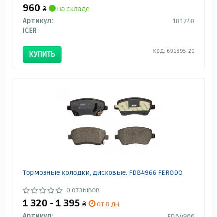
960
₴
на складе
Артикул:
181748
ICER
Код: 691895-20
КУПИТЬ
Тормозные колодки, дисковые. FDB4966 FERODO
0 отзывов
1 320 - 1 395
₴
от 0 дн.
Артикул:
FDB4966