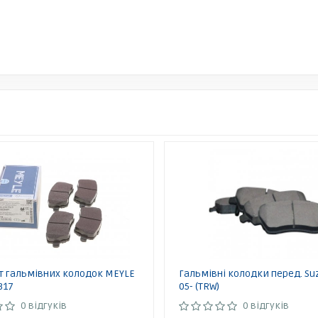
 гальмівних колодок MEYLE
Гальмівні колодки перед. Suz
317
05- (TRW)
0 відгуків
0 відгуків