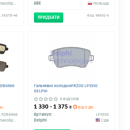
кобританія
ABE
Польща
: 563735-46
Код: 98092-6
ПРИДБАТИ
FDB4966
Гальмівні колодкиPRZOD LP3550
DELPHI
0 відгуків
1 330 - 1 375
н.
₴
від 0 дн.
FDB4966
Артикул:
LP3550
кобританія
Delphi
США