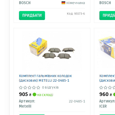
BOSCH
Німеччина
BOSCH
Код: 95573-6
ПРИДБАТИ
ПРИДБ
Комплект гальмівних колодок
Комплект
(дискових) METELLI 22-0485-1
(дискови
0 відгуків
905
960
₴
на складі
₴
Артикул:
22-0485-1
Артикул
Metelli
ICER