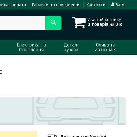
вка і оплата
Гарантія та повернення
Контакти
Вхід
У вашій кошику
0 товарів
на
0 ₴
Електрика та
Деталі
Олива та
Освітлення
кузова
автохімія
F