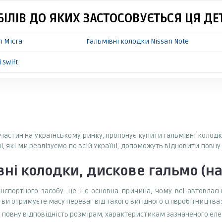
ІЛІВ ДО ЯКИХ ЗАСТОСОВУЄТЬСЯ ЦЯ ДЕ
n Micra
Гальмівні колодки Nissan Note
 Swift
пчастин на українському ринку, пропонує купити гальмівні колодк
і, які ми реалізуємо по всій Україні, допоможуть відновити повн
ні колодки, дискове гальмо (на
спортного засобу. Це і є основна причина, чому всі автовла
 ви отримуєте масу переваг від такого вигідного співробітництва:
є повну відповідність розмірам, характеристикам зазначеного ел