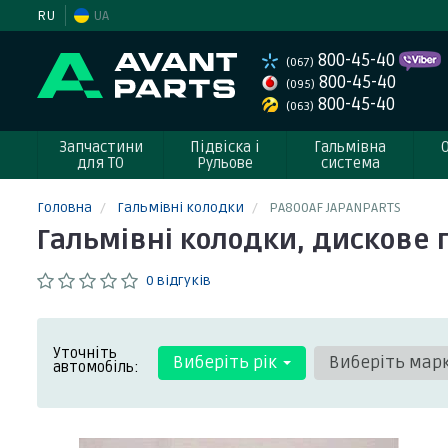
RU
UA
800-45-40
(067)
800-45-40
(095)
800-45-40
(063)
Запчастини
Підвіска і
Гальмівна
для ТО
Рульове
система
Головна
Гальмівні колодки
PA800AF JAPANPARTS
Гальмівні колодки, дискове г
0 відгуків
Уточніть
Виберіть рік
Виберіть мар
автомобіль: