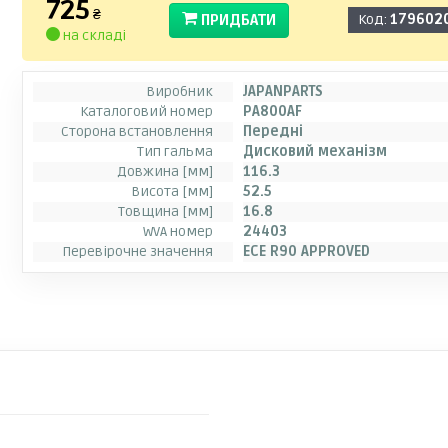
725
₴
ПРИДБАТИ
Код:
179602
на складі
Виробник
JAPANPARTS
Каталоговий номер
PA800AF
Сторона встановлення
Передні
Тип гальма
Дисковий механізм
Довжина [мм]
116.3
Висота [мм]
52.5
Товщина [мм]
16.8
WVA номер
24403
Перевірочне значення
ECE R90 APPROVED