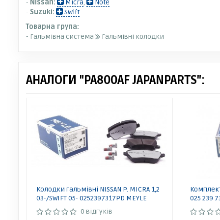
-
Nissan:
Micra
,
Note
-
Suzuki:
Swift
Товарна група:
- Гальмівна система
Гальмівні колодки
АНАЛОГИ "PA800AF JAPANPARTS":
Колодки гальмівні NISSAN P. MICRA 1,2
Комплект
03-/SWIFT 05- 0252397317PD MEYLE
025 239 7
0 відгуків