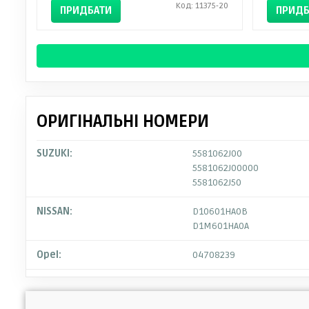
Код: 11375-20
ПРИДБАТИ
ПРИДБ
ОРИГІНАЛЬНІ НОМЕРИ
SUZUKI:
5581062J00
5581062J00000
5581062J50
NISSAN:
D10601HA0B
D1M601HA0A
Opel:
04708239