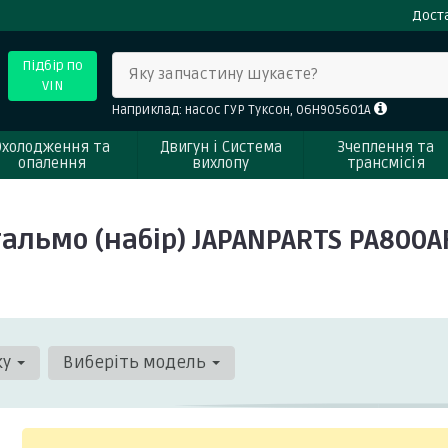
Доста
Підбір по
Яку запчастину шукаєте?
VIN
Наприклад: насос ГУР Туксон, 06H905601A
Охолодження та
Двигун і Система
Зчеплення та
опалення
вихлопу
трансмісія
альмо (набір) JAPANPARTS PA800A
ку
Виберіть модель