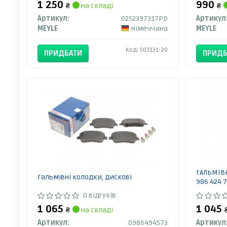
1 250
990
₴
на складі
₴
Артикул:
0252397317PD
Артикул
MEYLE
Німеччина
MEYLE
Код: 503131-20
ПРИДБАТИ
ПРИДБ
ГАЛЬМІВН
Гальмівні колодки, дискові
986 424 
0 відгуків
1 065
1 045
₴
на складі
Артикул:
0986494573
Артикул