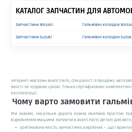
КАТАЛОГ ЗАПЧАСТИН ДЛЯ АВТОМОБ
Запчастини Nissan
Гальмівні колодки Nissa
Запчастини Suzuki
Гальмівні колодки Suzuki
Інтернет-магазин Avant.Parts, спеціаліст із продажу автоза
якості за чудовою ціною. Тільки сертифіковані комплектуюч
експлуатації.
Чому варто замовити
гальмів
Ми знаємо, наскільки дорога кожна хвилина простою тран
відновлення машини. Купуючи в Avant.Parts деталі для авто,
оригінальна якість запчастини, виробник –, що гаранту