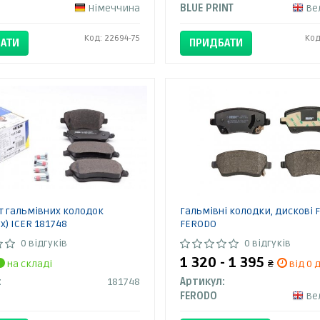
Німеччина
BLUE PRINT
Вели
Код: 22694-75
Код
АТИ
ПРИДБАТИ
 гальмівних колодок
Гальмівні колодки, дискові 
х) ICER 181748
FERODO
0 відгуків
0 відгуків
1 320 - 1 395
на складі
₴
від 0 д
:
181748
Артикул:
FERODO
Вели