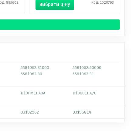
од: 895602
Код: 1028793
Вибрати ціну
5581062J31000
5581062J50000
5581062J30
5581062J31
D10FM1HA0A
D10601HA7C
93192962
93196814