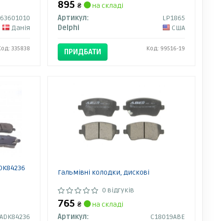
895
₴
на складі
63601010
Артикул:
LP1865
Данія
Delphi
США
Код: 335838
Код: 99516-19
ПРИДБАТИ
ADK84236
Гальмівні колодки, дискові
0 відгуків
765
₴
на складі
ADK84236
Артикул:
C18019ABE