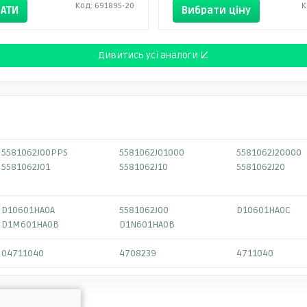
Код: 691895-20
К
АТИ
Вибрати ціну
Дивитись усі аналоги ↓
5581062J00PPS
5581062J01000
5581062J20000
5581062J01
5581062J10
5581062J20
D10601HA0A
5581062J00
D10601HA0C
D1M601HA0B
D1N601HA0B
04711040
4708239
4711040