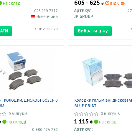
605 - 625
на складі
₴
від 0 дн.
:
025 239 7317
Артикул:
47
Німеччина
JP GROUP
Код: 23368-20
АТИ
Вибрати ціну
І КОЛОДКИ, ДИСКОВІ BOSCH 0
Колодки гальмівні дискові 
795
BLUE PRINT
0 відгуків
0 відгуків
1 115
₴
на складі
₴
на складі
:
0 986 424 795
Артикул: