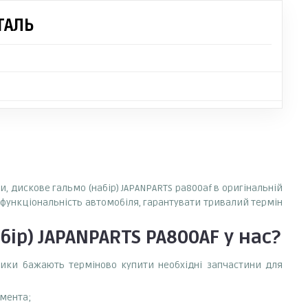
ТАЛЬ
и, дискове гальмо (набір) JAPANPARTS pa800af в оригінальній
у функціональність автомобіля, гарантувати тривалий термін
бір) JAPANPARTS PA800AF
у нас?
сники бажають терміново купити необхідні запчастини для
емента;