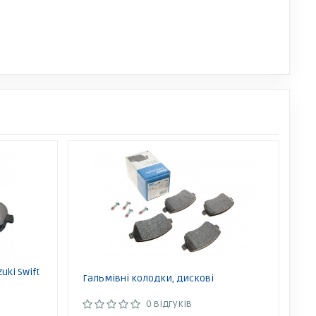
uki Swift
Гальмівні колодки, дискові
0 відгуків