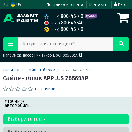
RU
UA
Доставка и оплата
Контакты
Вход
800-45-40
(067)
800-45-40
(095)
800-45-40
(063)
Какую запчасть ищете?
Например: насос ГУР Туксон, 06H905601A
Главная
Сайлентблоки
26669AP APPLUS
Сайлентблок APPLUS 26669AP
0 отзывов
Уточните
автомобиль:
Выберите год