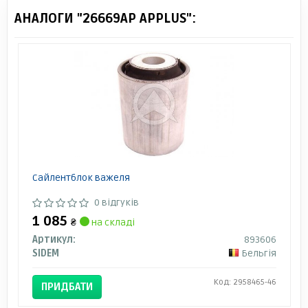
АНАЛОГИ "26669AP APPLUS":
Сайлентблок важеля
0 відгуків
1 085
₴
на складі
Артикул:
893606
SIDEM
Бельгія
Код: 2958465-46
ПРИДБАТИ