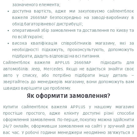
зазначеного елемента;
доступна вартість, адже ми закуповуємо сайлентблок
важеля 26669AP безпосередньо на заводі-виробнику в
обхід багаторівневої дистрибуції;
оперативний збір замовлення та доставлення по Києву та
по всій Україні;
висока кваліфікація співробітників магазину, які за
необхідності підкажуть, проконсультують, допоможуть
підібрати, дадуть відповіді на всі питання.
Сайлентблок важеля APPLUS 26669AP підходить для
автомобілів: Jeep, Mercedes. Якщо не вдається знайти своє
авто у списку, або потрібно підібрати іншу деталь –
звертайтесь до менеджерів магазину, вони допоможуть вам
швидко вирішити цю проблему.
Як оформити замовлення?
Купити сайлентблок важеля APPLUS у нашому магазині
простіше простого, адже клієнту доступні різні способи
оформлення замовлення. По-перше, покупку можна здійснити
24/7 онлайн, оформивши замовлення на сайті у зручний для
вас час. У робочі години менеджери неодмінно зв'яжуться з