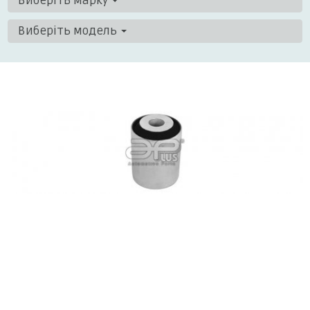
Виберіть марку
Виберіть модель