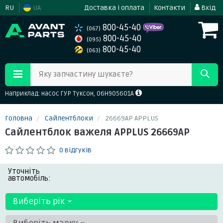
RU
UA
Доставка і оплата
Контакти
Вхід
800-45-40
(067)
800-45-40
(095)
800-45-40
(063)
Яку запчастину шукаєте?
Наприклад: насос ГУР Туксон, 06H905601A
Головна
Сайлентблоки
26669AP APPLUS
Сайлентблок важеля APPLUS 26669AP
0 відгуків
Уточніть
автомобіль:
Виберіть рік