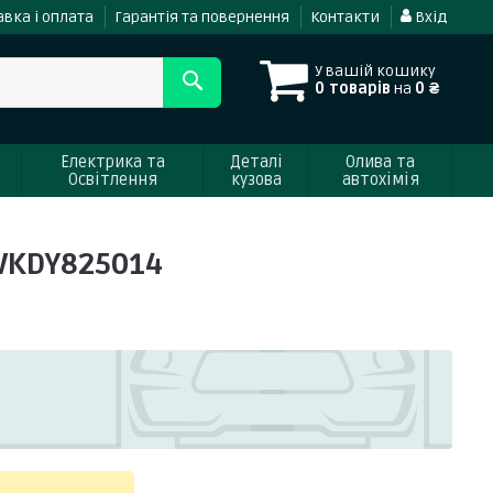
вка і оплата
Гарантія та повернення
Контакти
Вхід
У вашій кошику
0 товарів
на
0 ₴
Електрика та
Деталі
Олива та
Освітлення
кузова
автохімія
F VKDY825014