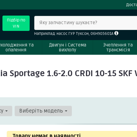
Доста
Підбір по
Яку запчастину шукаєте?
VIN
Наприклад: насос ГУР Туксон, 06H905601A
Охолодження та
Двигун і Система
Зчеплення та
опалення
вихлопу
трансмісія
ia Sportage 1.6-2.0 CRDI 10-15 SK
ку
Виберіть модель
Товару немає в наявності
.