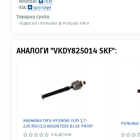
-
Hyundai:
IX35
-
KIA:
Sportage
Товарна група:
- Підвіска і Рульове
Рульові тяги
АНАЛОГИ "VKDY825014 SKF":
Кермова тяга HYUNDAI IX35 1,7-
Рульова 
2,0CRDI/2,0 ADG087205 BLUE PRINT
0 відгуків