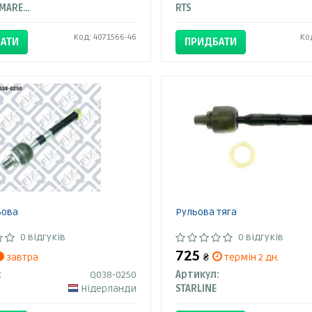
MAGNETI MARELLI
RTS
Код: 4071566-46
Ко
АТИ
ПРИДБАТИ
ьова
Рульова тяга
0 відгуків
0 відгуків
725
завтра
₴
термін 2 дн.
:
Q038-0250
Артикул:
Нідерланди
STARLINE