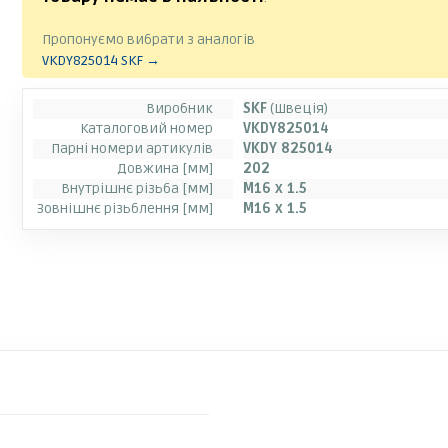
Пропонуємо вибрати з аналогів
VKDY825014 SKF →
Виробник
SKF
(Швеція)
Каталоговий номер
VKDY825014
Парні номери артикулів
VKDY 825014
Довжина [мм]
202
Внутрішнє різьба [мм]
M16 x 1.5
Зовнішнє різьблення [мм]
M16 x 1.5