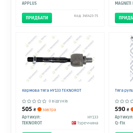
APPLUS
Код: 345423-75
ПРИДБАТИ
ПРИДБ
Кермова тяга HY133 TEKNOROT
Тяга рул
0 відгуків
505
590
₴
завтра
₴
Артикул:
HY133
Артикул
TEKNOROT
Туреччина
Q-fix