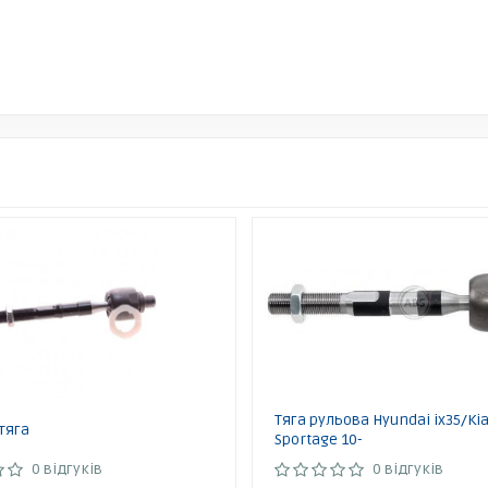
Тяга рульова Hyundai ix35/Ki
тяга
Sportage 10-
0 відгуків
0 відгуків