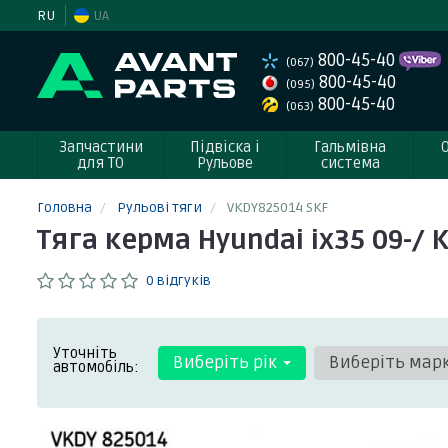
RU
UA
800-45-40
(067)
800-45-40
(095)
800-45-40
(063)
Запчастини
Підвіска і
Гальмівна
для ТО
Рульове
система
Головна
Рульові тяги
VKDY825014 SKF
Тяга керма Hyundai ix35 09-/ K
0 відгуків
Уточніть
Виберіть рік
Виберіть мар
автомобіль: