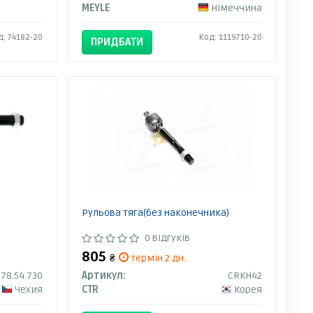
MEYLE
Німеччина
д: 74182-20
Код: 1119710-20
ПРИДБАТИ
Рульова тяга(без наконечника)
0 відгуків
805
₴
термін 2 дн.
78.54.730
Артикул:
CRKH42
Чехия
CTR
Корея