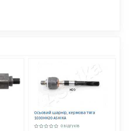
a
Осьовий шарнір, кермова тяга
1030HH20 ASHIKA
0 відгуків