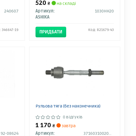
520
₴
на складі
240607
Артикул:
1030HH20
ASHIKA
: 346647-19
Код: 821679-43
ПРИДБАТИ
Рульова тяга (без наконечника)
0 відгуків
1 170
₴
завтра
92-08624
Артикул:
37160310020HD