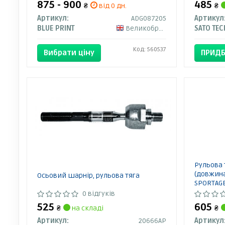
875 - 900
485
₴
від 0 дн.
₴
Артикул:
ADG087205
Артикул
BLUE PRINT
Великобританія
SATO TEC
Код: 560537
Вибрати ціну
ПРИДБ
Рульова 
(довжина
Осьовий шарнір, рульова тяга
SPORTAGE 
30119160
0 відгуків
525
605
₴
на складі
₴
Артикул:
20666AP
Артикул