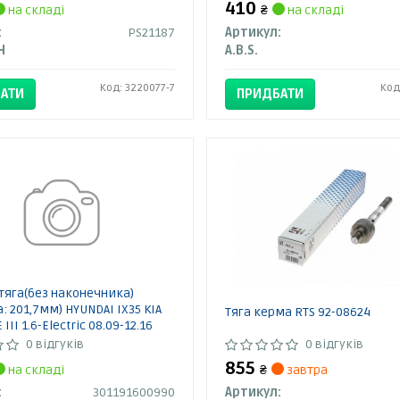
410
на складі
₴
на складі
:
PS21187
Артикул:
H
A.B.S.
Код: 3220077-7
Код
АТИ
ПРИДБАТИ
тяга(без наконечника)
: 201,7мм) HYUNDAI IX35 KIA
Тяга керма RTS 92-08624
III 1.6-Electric 08.09-12.16
0990 MAGNETI MARELLI
0 відгуків
0 відгуків
855
на складі
₴
завтра
:
301191600990
Артикул: