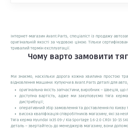
Інтернет-магазин Avant.Parts, спеціаліст із продажу автоза
оригінальній якості за чудовою ціною. Тільки сертифікова
тривалий термін експлуатації.
Чому варто замовити
тяг
Ми знаємо, наскільки дорога кожна хвилина простою тран
відновлення машини. Купуючи в Avant.Parts деталі для авто,
оригінальна якість запчастини, виробник – Швеція, що
доступна вартість, адже ми закуповуємо тяга керма H
дистрибуції;
оперативний збір замовлення та доставлення по Києву та
висока кваліфікація співробітників магазину, які за нео
Тяга керма Hyundai ix35 09-/ Kia Sportage 1.6-2.0 CRDI 10-15
деталь – звертайтесь до менеджерів магазину, вони допо