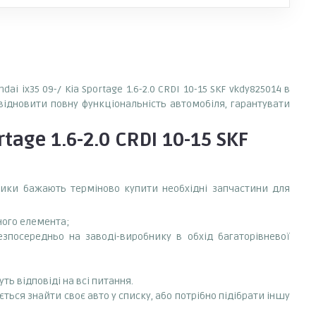
 ix35 09-/ Kia Sportage 1.6-2.0 CRDI 10-15 SKF vkdy825014 в
 відновити повну функціональність автомобіля, гарантувати
tage 1.6-2.0 CRDI 10-15 SKF
сники бажають терміново купити необхідні запчастини для
ного елемента;
безпосередньо на заводі-виробнику в обхід багаторівневої
ть відповіді на всі питання.
ається знайти своє авто у списку, або потрібно підібрати іншу