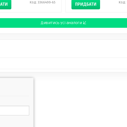
Код: 3366499-65
Код:
АТИ
ПРИДБАТИ
Дивитись усі аналоги ↓