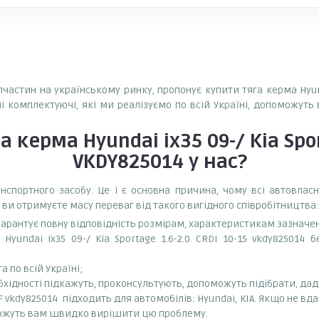
пчастин на українському ринку, пропонує купити тяга керма Hyundai
ні комплектуючі, які ми реалізуємо по всій Україні, допоможуть
а керма Hyundai ix35 09-/ Kia Spor
VKDY825014
у нас?
спортного засобу. Це і є основна причина, чому всі автовла
 ви отримуєте масу переваг від такого вигідного співробітництва:
 гарантує повну відповідність розмірам, характеристикам зазначе
yundai ix35 09-/ Kia Sportage 1.6-2.0 CRDI 10-15 vkdy825014 
 по всій Україні;
бхідності підкажуть, проконсультують, допоможуть підібрати, даду
 SKF vkdy825014 підходить для автомобілів: Hyundai, KIA. Якщо не вд
можуть вам швидко вирішити цю проблему.