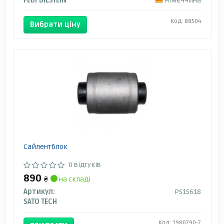
FEBI BILSTEIN
Німеччина
Код: 88504
Вибрати ціну
Сайлентблок
0 відгуків
890
₴
на складі
Артикул:
PS15618
SATO TECH
Код: 1980790-7