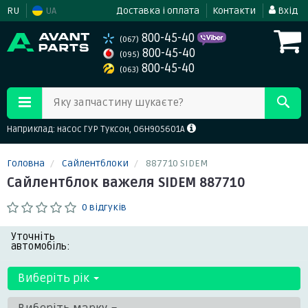
RU
UA
Доставка і оплата
Контакти
Вхід
800-45-40
(067)
800-45-40
(095)
800-45-40
(063)
Яку запчастину шукаєте?
Наприклад: насос ГУР Туксон, 06H905601A
Головна
Сайлентблоки
887710 SIDEM
Сайлентблок важеля SIDEM 887710
0 відгуків
Уточніть
автомобіль:
Виберіть рік