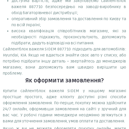
доступна вартість, адже ми закуповуємо сайлентблок
важеля 887710 безпосередньо на заводі-виробнику в
обхід багаторівневої дистрибуції;
оперативний збір замовлення та доставлення по Києву та
по всій Україні;
висока кваліфікація співробітників магазину, які за
необхідності підкажуть, проконсультують, допоможуть
підібрати, дадуть відповіді на всі питання.
Сайлентблок важеля SIDEM 887710 підходить для автомобілів:
Hyundai, KIA. Якщо не вдається знайти своє авто у списку, або
потрібно підібрати іншу деталь – звертайтесь до менеджерів
магазину, вони допоможуть вам швидко вирішити цю
проблему.
Як оформити замовлення?
Купити сайлентблок важеля SIDEM у нашому магазині
простіше простого, адже клієнту доступні різні способи
оформлення замовлення. По-перше, покупку можна здійснити
24/7 онлайн, оформивши замовлення на сайті у зручний для
вас час. У робочі години менеджери неодмінно зв'яжуться з
вами для уточнення замовлення, умов оплати та доставлення.
Якщо ж ви не можете оформляти покупку онлайн, маєте