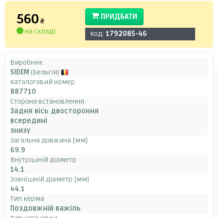
560
ПРИДБАТИ
₴
на складі
Код:
1792085-46
Виробник
SIDEM
(Бельгія)
Каталоговий номер
887710
Сторона встановлення
Задня вісь двостороння
всередині
знизу
Загальна довжина [мм]
69.9
Внутрішній діаметр
14.1
Зовнішній діаметр [мм]
44.1
Тип керма
Поздовжній важіль