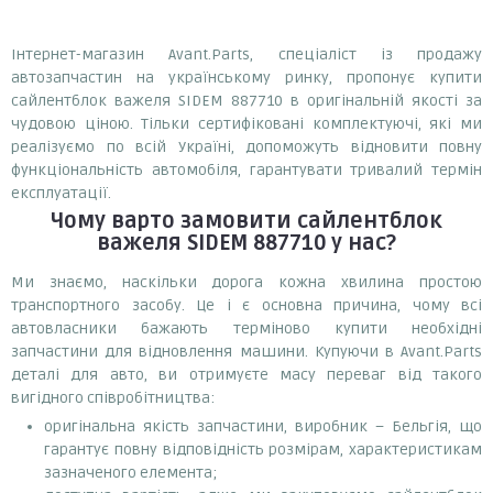
Інтернет-магазин Avant.Parts, спеціаліст із продажу
автозапчастин на українському ринку, пропонує купити
сайлентблок важеля SIDEM 887710 в оригінальній якості за
чудовою ціною. Тільки сертифіковані комплектуючі, які ми
реалізуємо по всій Україні, допоможуть відновити повну
функціональність автомобіля, гарантувати тривалий термін
експлуатації.
Чому варто замовити
сайлентблок
важеля SIDEM 887710
у нас?
Ми знаємо, наскільки дорога кожна хвилина простою
транспортного засобу. Це і є основна причина, чому всі
автовласники бажають терміново купити необхідні
запчастини для відновлення машини. Купуючи в Avant.Parts
деталі для авто, ви отримуєте масу переваг від такого
вигідного співробітництва:
оригінальна якість запчастини, виробник – Бельгія, що
гарантує повну відповідність розмірам, характеристикам
зазначеного елемента;