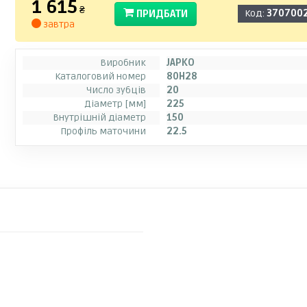
1 615
₴
ПРИДБАТИ
Код:
370700
завтра
Виробник
JAPKO
Каталоговий номер
80H28
Число зубців
20
Діаметр [мм]
225
Внутрішній діаметр
150
Профіль маточини
22.5