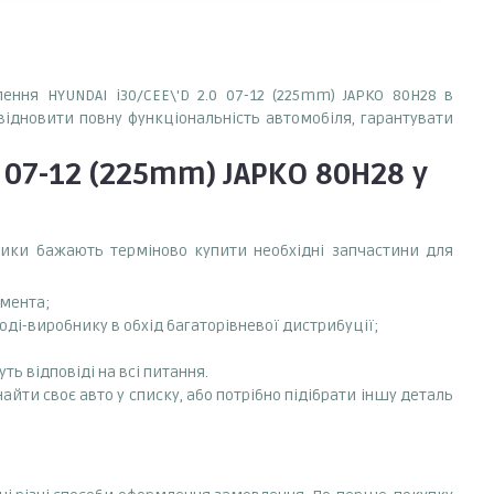
лення HYUNDAI i30/CEE\'D 2.0 07-12 (225mm) JAPKO 80H28 в
 відновити повну функціональність автомобіля, гарантувати
 07-12 (225mm) JAPKO 80H28
у
сники бажають терміново купити необхідні запчастини для
емента;
оді-виробнику в обхід багаторівневої дистрибуції;
ть відповіді на всі питання.
найти своє авто у списку, або потрібно підібрати іншу деталь