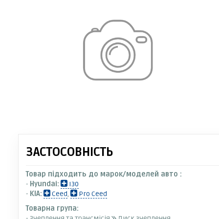
ЗАСТОСОВНІСТЬ
Товар підходить до марок/моделей авто :
-
Hyundai:
I30
-
KIA:
Ceed
,
Pro Ceed
Товарна група:
- Зчеплення та трансмісія
Диск зчеплення