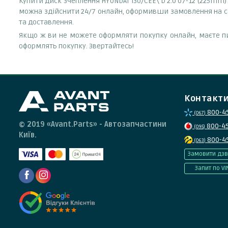
Купити диск зчеплення HYUNDAI i30/CEE\'D 2.0 07-12 (225mm
можна здійснити 24/7 онлайн, оформивши замовлення на са
та доставлення.
Якщо ж ви не можете оформляти покупку онлайн, маєте пи
оформлять покупку. Звертайтесь!
Контакт
800-4
(067)
© 2019 «Avant.Parts» - Автозапчастини
800-4
(095)
Київ.
800-4
(063)
Замовити дзв
Запит по VI