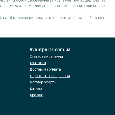
пні різні способи оформлення замовлення. По-перше, покупку
 зв'яжуться з вами для уточнення замовлення, умов оплати
. Наші менеджери нададуть консультацію, за необхідності
Avantparts.com.ua
Статус замовлення
Контакти
Доставка і оплата
Гарантії та повернення
Договір оферти
Каталог
Про нас