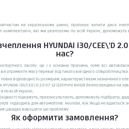
озапчастин на українському ринку, пропонує купити диск зчеп
ні комплектуючі, які ми реалізуємо по всій Україні, допоможуть
зчеплення HYUNDAI i30/CEE\'D 2.0
нас?
спортного засобу. Це і є основна причина, чому всі автовла
 ви отримуєте масу переваг від такого вигідного співробітництва:
є повну відповідність розмірам, характеристикам зазначеного ел
 HYUNDAI i30/CEE\'D 2.0 07-12 (225mm) 80H28 безпосередньо на зав
 по всій Україні;
бхідності підкажуть, проконсультують, допоможуть підібрати, даду
0H28 підходить для автомобілів: Hyundai, KIA. Якщо не вдається з
вам швидко вирішити цю проблему.
Як оформити замовлення?