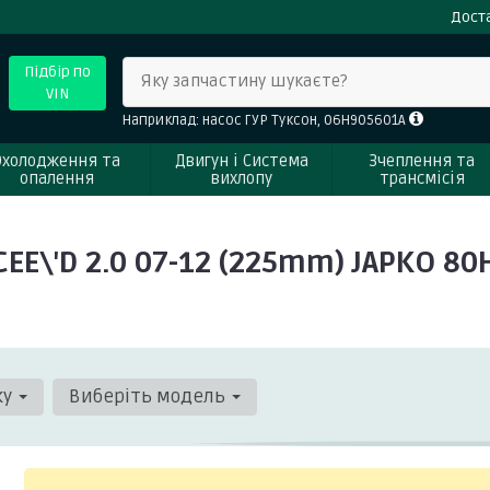
Доста
Підбір по
Яку запчастину шукаєте?
VIN
Наприклад: насос ГУР Туксон, 06H905601A
Охолодження та
Двигун і Система
Зчеплення та
опалення
вихлопу
трансмісія
EE\'D 2.0 07-12 (225mm) JAPKO 80
ку
Виберіть модель