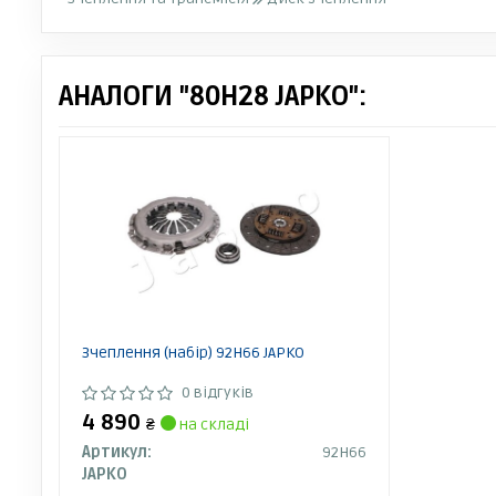
АНАЛОГИ "80H28 JAPKO":
Зчеплення (набір) 92H66 JAPKO
0 відгуків
4 890
₴
на складі
Артикул:
92H66
JAPKO