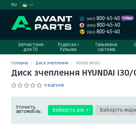
RU
UA
800-45-40
(067)
800-45-40
(095)
800-45-40
(063)
Запчастини
Підвіска і
Гальмівна
для ТО
Рульове
система
Головна
Диск зчеплення
80H28 JAPKO
Диск зчеплення HYUNDAI i30/C
0 відгуків
Уточніть
Виберіть рік
Виберіть мар
автомобіль: