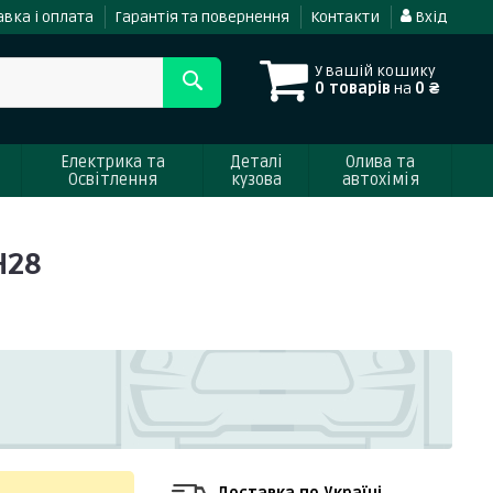
вка і оплата
Гарантія та повернення
Контакти
Вхід
У вашій кошику
0 товарів
на
0 ₴
Електрика та
Деталі
Олива та
Освітлення
кузова
автохімія
H28