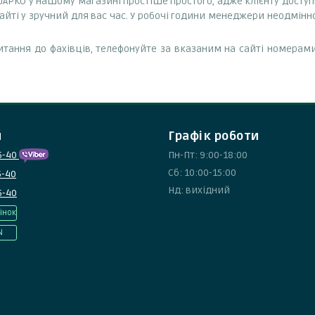
) JAPKO у нашому магазині простіше простого, адже клієнту досту
йті у зручний для вас час. У робочі години менеджери неодмінно
тання до фахівців, телефонуйте за вказаним на сайті номерами
и
Графік роботи
5-40
Пн-Пт: 9:00-18:00
Сб: 10:00-15:00
5-40
Нд: вихідний
5-40
інок
N