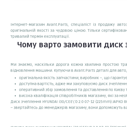
Інтернет-магазин Avant.Parts, спеціаліст із продажу авт
оригінальній якості за чудовою ціною. Тільки сертифікова
тривалий термін експлуатації.
Чому варто замовити
диск 
Ми знаємо, наскільки дорога кожна хвилина простою тран
відновлення машини. Купуючи в Avant.Parts деталі для авто,
оригінальна якість запчастини, виробник –, що гаранту
доступна вартість, адже ми закуповуємо диск зчеплення
оперативний збір замовлення та доставлення по Києву та
висока кваліфікація співробітників магазину, які за нео
Диск зчеплення HYUNDAI i30/CEE\'D 2.0 07-12 (225mm) JAPKO 8
– звертайтесь до менеджерів магазину, вони допоможуть 