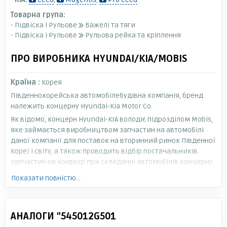
Товарна група:
- Підвіска і Рульове
Важелі та тяги
- Підвіска і Рульове
Рульова рейка та кріплення
ПРО ВИРОБНИКА HYUNDAI/KIA/MOBIS
Країна :
Корея
Південнокорейська автомобілебудівна компанія, бренд
належить концерну Hyundai-Kia Motor Co.
Як відомо, концерн Hyundai-KIA володіє підрозділом Mobis,
яке займається виробництвом запчастин на автомобілі
даної компанії для поставок на вторинний ринок Південної
Кореї і світу, а також проводить відбір постачальників
запчастин на конвеєр при складанні автомобілів концерну.
Показати повністю...
АНАЛОГИ "545012G501