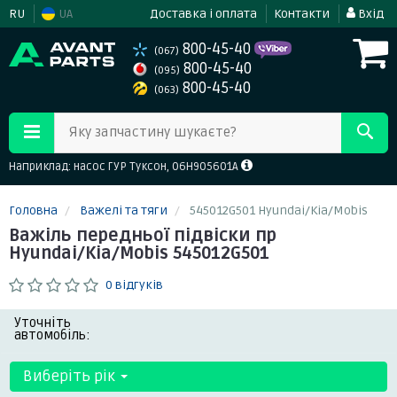
RU
UA
Доставка і оплата
Контакти
Вхід
800-45-40
(067)
800-45-40
(095)
800-45-40
(063)
Яку запчастину шукаєте?
Наприклад: насос ГУР Туксон, 06H905601A
Головна
Важелі та тяги
545012G501 Hyundai/Kia/Mobis
Важіль передньої підвіски пр
Hyundai/Kia/Mobis 545012G501
0 відгуків
Уточніть
автомобіль:
Виберіть рік