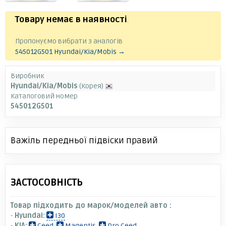
Товару немає в наявності
.
Пропонуємо вибрати з аналогів
545012G501 Hyundai/Kia/Mobis →
Виробник
Hyundai/Kia/Mobis
(Корея)
Каталоговий номер
545012G501
Важіль передньої підвіски правий
ЗАСТОСОВНІСТЬ
Товар підходить до марок/моделей авто :
-
Hyundai:
I30
-
KIA:
Ceed
,
Magentis
,
Pro Ceed