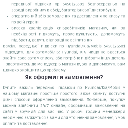
передньої підвіски пр 545012G501 безпосередньо на
заводі-виробнику в обхід багаторівневої дистрибуції;
оперативний збір замовлення та доставлення по Києву та
по всій Україні;
висока кваліфікація співробітників магазину, які за
необхідності підкажуть, проконсультують, допоможуть
підібрати, дадуть відповіді на всі питання.
Важіль передньої підвіски пр Hyundai/Kia/Mobis 545012G501
підходить для автомобілів: Hyundai, KIA. Якщо не вдається
знайти своє авто у списку, або потрібно підібрати іншу деталь
– звертайтесь до менеджерів магазину, вони допоможуть вам
швидко вирішити цю проблему.
Як оформити замовлення?
Купити важіль передньої підвіски пр Hyundai/Kia/Mobis у
нашому магазині простіше простого, адже клієнту доступні
різні способи оформлення замовлення. По-перше, покупку
можна здійснити 24/7 онлайн, оформивши замовлення на
сайті у зручний для вас час. У робочі години менеджери
неодмінно зв'яжуться з вами для уточнення замовлення, умов
оплати та доставлення.