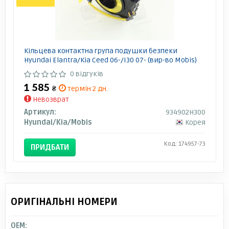
Кільцева контактна група подушки безпеки
Hyundai Elantra/Kia Ceed 06-/I30 07- (вир-во Mobis)
0 відгуків
1 585
₴
термін 2 дн.
Невозврат
Артикул:
934902H300
Hyundai/Kia/Mobis
Корея
Код: 174957-73
ПРИДБАТИ
ОРИГІНАЛЬНІ НОМЕРИ
OEM: