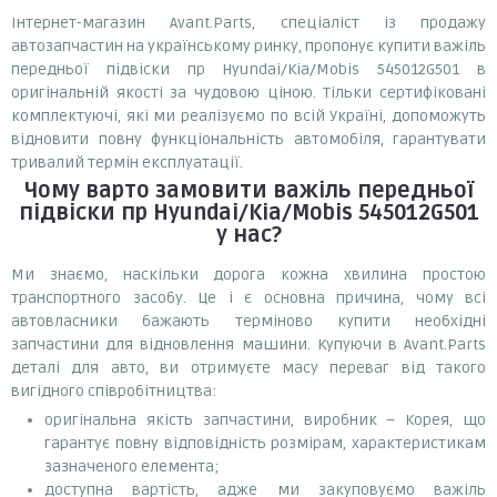
Інтернет-магазин Avant.Parts, спеціаліст із продажу
автозапчастин на українському ринку, пропонує купити важіль
передньої підвіски пр Hyundai/Kia/Mobis 545012G501 в
оригінальній якості за чудовою ціною. Тільки сертифіковані
комплектуючі, які ми реалізуємо по всій Україні, допоможуть
відновити повну функціональність автомобіля, гарантувати
тривалий термін експлуатації.
Чому варто замовити
важіль передньої
підвіски пр Hyundai/Kia/Mobis 545012G501
у нас?
Ми знаємо, наскільки дорога кожна хвилина простою
транспортного засобу. Це і є основна причина, чому всі
автовласники бажають терміново купити необхідні
запчастини для відновлення машини. Купуючи в Avant.Parts
деталі для авто, ви отримуєте масу переваг від такого
вигідного співробітництва:
оригінальна якість запчастини, виробник – Корея, що
гарантує повну відповідність розмірам, характеристикам
зазначеного елемента;
доступна вартість, адже ми закуповуємо важіль