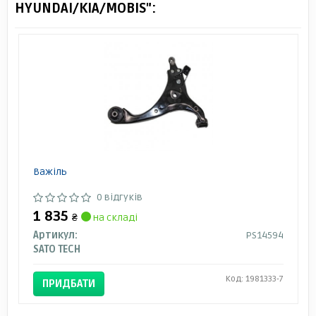
HYUNDAI/KIA/MOBIS":
Важіль
0 відгуків
1 835
₴
на складі
Артикул:
PS14594
SATO TECH
Код: 1981333-7
ПРИДБАТИ