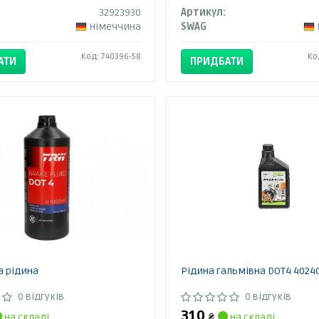
32923930
Артикул:
Німеччина
SWAG
Код: 740396-58
Ко
АТИ
ПРИДБАТИ
а рідина
Рідина гальмівна DOT4 4024
0 відгуків
0 відгуків
310
на складі
₴
на складі