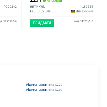
225
₴
на складі
P000242
Артикул:
180588
FEBI BILSTEIN
Німеччина
д: 3935967-6
Код: 3123745-6
ПРИДБАТИ
Рідина гальмівна XC70
Рідина гальмівна XC90