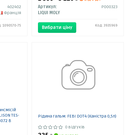
402402
Артикул:
P000323
Франція
LIQUI MOLY
: 1090570-75
Код: 3935969
Вибрати ціну
ансмісій
LISON TES-
Рідина гальм. FEBI DOT4 (Каністра 0,5л)
8072 B
TERPILLAR
0 відгуків
ER ATF +4