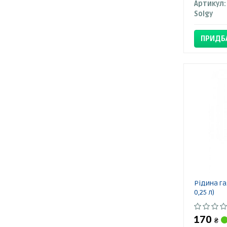
Артикул:
Solgy
ПРИДБ
Рідина га
0,25 л)
170
₴