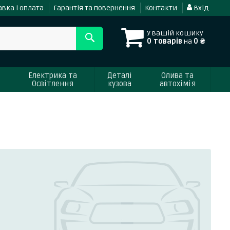
вка і оплата
Гарантія та повернення
Контакти
Вхід
У вашій кошику
0 товарів
на
0 ₴
Електрика та
Деталі
Олива та
Освітлення
кузова
автохімія