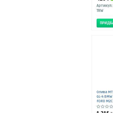
Артикул:
TRW
ПРИДБ
Олива MTF
GL-4 BMW 
FORD M2C1
178 VW G 0
726 VW G 