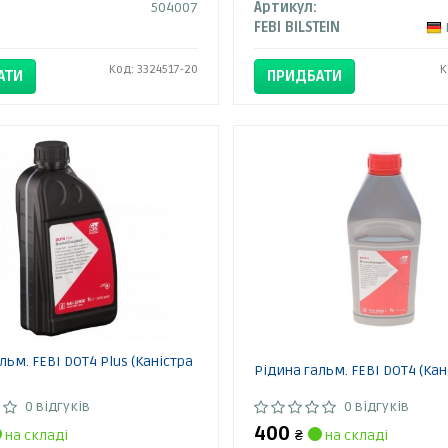
504007
Артикул:
FEBI BILSTEIN
Код: 3324517-20
К
АТИ
ПРИДБАТИ
льм. FEBI DOT4 Plus (Каністра
Рідина гальм. FEBI DOT4 (Кан
0 відгуків
0 відгуків
400
на складі
₴
на складі