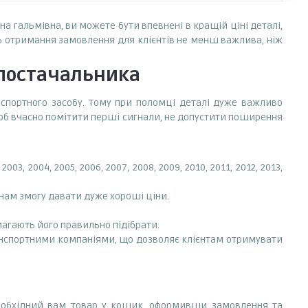
на гальмівна, ви можете бути впевнені в кращій ціні деталі,
ь отримання замовлення для клієнтів не менш важлива, ніж
 постачальника
анспортного засобу. Тому при поломці деталі дуже важливо
щоб вчасно помітити перші сигнали, не допустити поширення
, 2004, 2005, 2006, 2007, 2008, 2009, 2010, 2011, 2012, 2013,
 нам змогу давати дуже хороші ціни.
магають його правильно підібрати.
анспортними компаніями, що дозволяє клієнтам отримувати
еобхідний вам товар у кошик, оформивши замовлення та