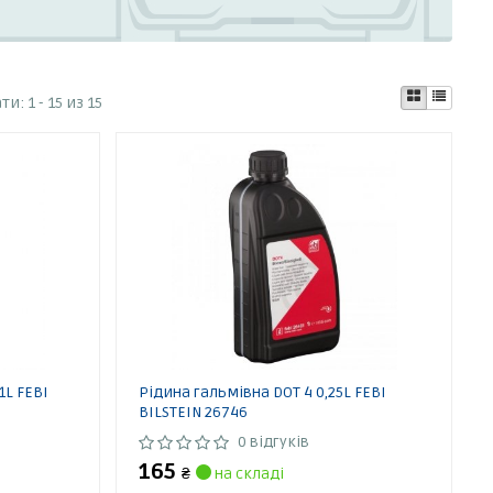
ати:
1 - 15 из 15
1L FEBI
Рідина гальмівна DOT 4 0,25L FEBI
BILSTEIN 26746
0 відгуків
165
₴
на складі