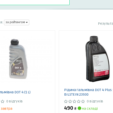
я:
за рейтингом
Результ
Рідина гальмівна DOT 4 Plus 
льмівна DOT 4 (1 L)
BILSTEIN 23930
0 відгуків
0 відгуків
490
завтра
₴
на складі