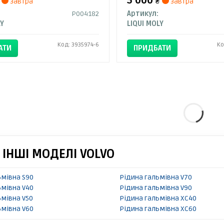
5 000
завтра
₴
завтра
DAIMLER
P004182
Артикул:
LY
LIQUI MOLY
Код: 3935974-6
Ко
АТИ
ПРИДБАТИ
 ІНШІ МОДЕЛІ VOLVO
ьмівна S90
Рідина гальмівна V70
ьмівна V40
Рідина гальмівна V90
ьмівна V50
Рідина гальмівна XC40
ьмівна V60
Рідина гальмівна XC60