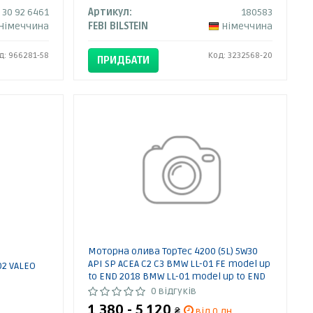
30 92 6461
Артикул:
180583
Німеччина
FEBI BILSTEIN
Німеччина
д: 966281-58
Код: 3232568-20
ПРИДБАТИ
Моторна олива TopTec 4200 (5L) 5W30
API SP ACEA C2 C3 BMW LL-01 FE model up
02 VALEO
to END 2018 BMW LL-01 model up to END
2018 BMW LL-04 FIAT 9.55535 S1 FIAT
0 відгуків
9.55535 S3 HAVAL MB 229.31 MB 229.51 M
1 380 - 5 120
₴
від 0 дн.