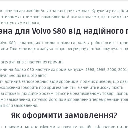
астини на автомобілі Volvo на вигідних умовах. Купуючи у нас ріди
еративному отриманні замовлення. Адже ми знаємо, що швидкіст
 вартує дуже дорого.
вна
для Volvo S80
від надійного
lvo S80 складно, як і недооцінювати роль у роботі всього тр
ни. Також не варто забувати про регулярну діагностику вузла, 
arts вигідно з наступних причин:
на Волво С80 наступних років випуску: 1998, 1999, 2000, 2001, 2003
відуально до вашого авто.
апчастини безпосередньо від виробників, прямих дилерів, що дає
оходження говорять про оригінальність, а значить високу якість.
зі стажем, які дійсно розуміються на реалізованому товарі, допо
ємо замовлення, готуємо його до відправлення перевіреними тр
ь після замовлення.
Як оформити замовлення?
ома шляхами. Можна оформити покупку онлайн, відправивши н