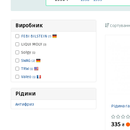
Виробник
Сортуванн
FEBI BILSTEIN
(7)
LIQUI MOLY
(3)
Solgy
(1)
SWAG
(2)
TRW
(1)
Valeo
(1)
Рідини
Антифриз
Рідина га
335
₴