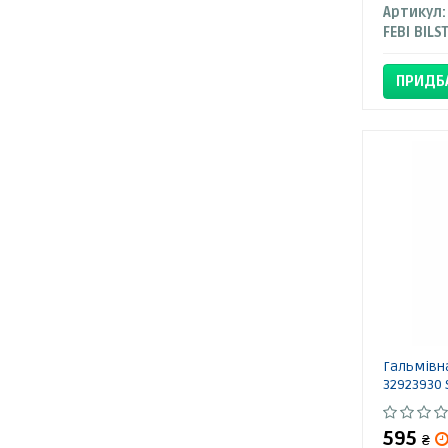
Артикул:
FEBI BILS
ПРИДБ
Гальмівна
32923930 
595
₴