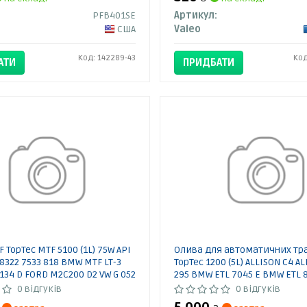
PFB401SE
Артикул:
США
Valeo
Код: 142289-43
Код
АТИ
ПРИДБАТИ
 TopTec MTF 5100 (1L) 75W API
Олива для автоматичних тр
8322 7533 818 BMW MTF LT-3
TopTec 1200 (5L) ALLISON C4 AL
34 D FORD M2C200 D2 VW G 052
295 BMW ETL 7045 E BMW ETL 
52 512 VW G 052 726 VW G 060
BMW LA 2634 BMW LT 71141 CA
0 відгуків
0 відгуків
070 726
TO-2 CHRYSLER ATF +3 CHRYSL