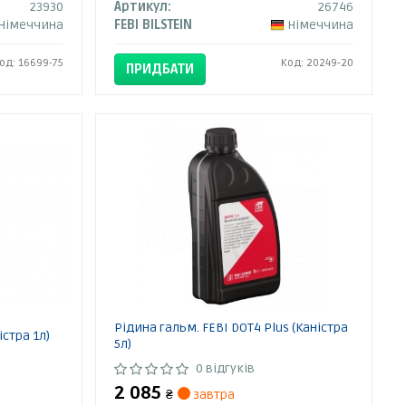
23930
Артикул:
26746
Німеччина
FEBI BILSTEIN
Німеччина
од: 16699-75
Код: 20249-20
ПРИДБАТИ
Рідина гальм. FEBI DOT4 Plus (Каністра
істра 1л)
5л)
0 відгуків
2 085
₴
завтра