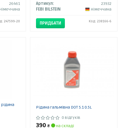
26461
Артикул:
23932
Німеччина
FEBI BILSTEIN
Німеччина
д: 247599-20
Код: 238166-6
ПРИДБАТИ
а рідина
Рідина гальмівна DOT 5.1 0.5L
0 відгуків
390
₴
на складі