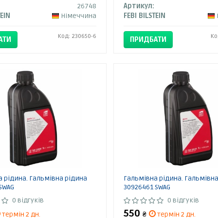
26748
Артикул:
TEIN
Німеччина
FEBI BILSTEIN
Код: 230650-6
Ко
АТИ
ПРИДБАТИ
 рідина. Гальмівна рідина
Гальмівна рідина. Гальмівн
SWAG
30926461 SWAG
0 відгуків
0 відгуків
550
термін 2 дн.
₴
термін 2 дн.