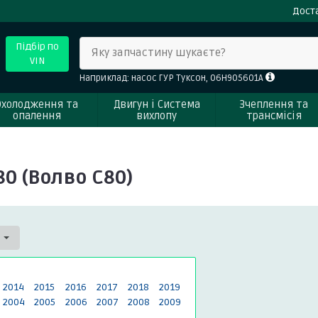
Доста
Підбір по
Яку запчастину шукаєте?
VIN
Наприклад: насос ГУР Туксон, 06H905601A
Охолодження та
Двигун і Система
Зчеплення та
опалення
вихлопу
трансмісія
80 (Волво С80)
0
2014
2015
2016
2017
2018
2019
2004
2005
2006
2007
2008
2009