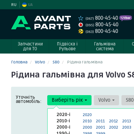
RU
UA
800-45-40
(067)
800-45-40
(095)
800-45-40
(063)
Запчастини
Підвіска і
Гальмівна
для ТО
Рульове
система
Головна
Volvo
S80
Рідина гальмівна
Рідина гальмівна для Volvo S
Уточніть
Виберіть рік
Volvo
S8
автомобіль:
2020-і
2020
2010-і
2010
2011
2012
2013
2000-і
2000
2001
2002
2003
1990-і
1998
1999