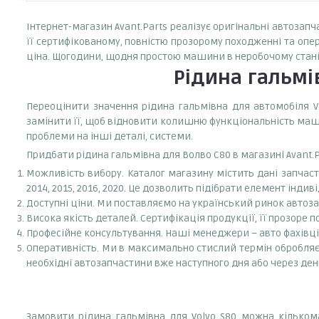
Інтернет-магазин Avant.Parts реалізує оригінальні автозапч
її сертифікованому, повністю прозорому походженні та оп
ціна. Щогодини, щодня простою машини в неробочому стані
Рідина гальмі
Переоцінити значення рідина гальмівна для автомобіля Vo
замінити її, щоб відновити колишню функціональність маши
проблеми на інші деталі, системи.
Придбати рідина гальмівна для Волво С80 в магазині Avant.P
Можливість вибору. Каталог магазину містить дані запчастини 
2014, 2015, 2016, 2020. Це дозволить підібрати елемент інди
Доступні ціни. Ми поставляємо на український ринок автоз
Висока якість деталей. Сертифікація продукції, її прозоре п
Професійне консультування. Наші менеджери – авто фахівці 
Оперативність. Ми в максимально стислий термін обробля
необхідні автозапчастини вже наступного дня або через ден
Замовити рідина гальмівна для Volvo S80 можна кільк