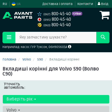
RU
UA
Доставка і оплата
Контакти
Вхід
800-45-40
(067)
800-45-40
(095)
800-45-40
(063)
Яку запчастину шукаєте?
Наприклад: насос ГУР Туксон, 06H905601A
Головна
Volvo
S90
Вкладиші корінні
Вкладиші корінні для Volvo S90 (Волво
С90)
Уточніть
автомобіль:
Виберіть рік
Volvo