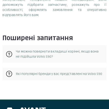
допоможуть підібрати запчастину, розкажуть про її
особливості, оформлять замовлення та оперативно
відправлять його вам.
Поширені запитання
Чи можна повернути вкладиші корінні, якщо вона
не підійшла Volvo S90?
Так, у разі, якщо запчастина не відповідає замовленню, її
Які популярні бренди у вас представлені на Volvo S90
можна повернути протягом 14 днів з моменту отримання.
Повернення можливе за умови, що запчастина не була в
експлуатації та не була пошкоджена. Для повернення
Glyco
запчастини необхідно зв'язатися зі службою підтримки
клієнтів та отримати від них інструкції.