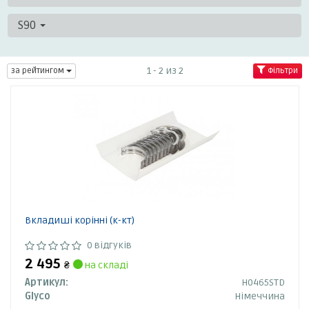
S90
1 - 2 из 2
за рейтингом
Фільтри
Вкладиші корінні (к-кт)
0 відгуків
2 495
₴
на складі
Артикул:
H0465STD
Glyco
Німеччина