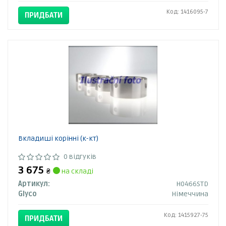
Код: 1416095-7
ПРИДБАТИ
Вкладиші корінні (к-кт)
0 відгуків
3 675
₴
на складі
Артикул:
H0466STD
Glyco
Німеччина
Код: 1415927-75
ПРИДБАТИ