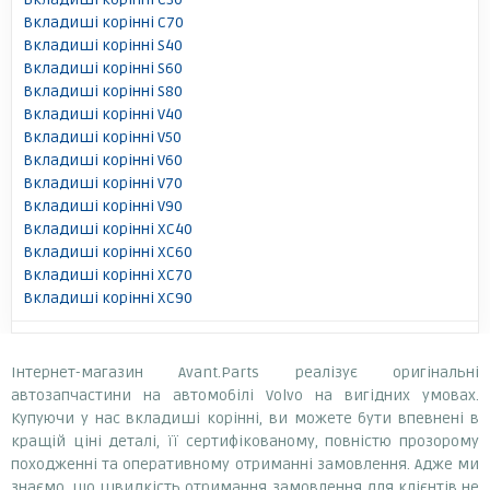
Вкладиші корінні C70
Вкладиші корінні S40
Вкладиші корінні S60
Вкладиші корінні S80
Вкладиші корінні V40
Вкладиші корінні V50
Вкладиші корінні V60
Вкладиші корінні V70
Вкладиші корінні V90
Вкладиші корінні XC40
Вкладиші корінні XC60
Вкладиші корінні XC70
Вкладиші корінні XC90
Інтернет-магазин Avant.Parts реалізує оригінальні
автозапчастини на автомобілі Volvo на вигідних умовах.
Купуючи у нас вкладиші корінні, ви можете бути впевнені в
кращій ціні деталі, її сертифікованому, повністю прозорому
походженні та оперативному отриманні замовлення. Адже ми
знаємо, що швидкість отримання замовлення для клієнтів не