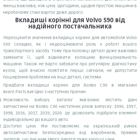
менш важлива, ніж ціна. Щогодини, щодня простою машини в
неробочому стані вартує дуже дорого.
Вкладиші корінні
для Volvo S90
від
надійного постачальника
Переоцінити значення вкладиші корінні для автомобіля Volvo
S90 складно, як і недооцінювати роль у роботі всього
транспортного засобу. Тому при поломці деталі дуже важливо
замінити її, щоб відновити колишню функціональність
машини. Також не варто забувати про регулярну діагностику
вузла, щоб вчасно помітити перші сигнали, не допустити
поширення проблеми на інші деталі, системи.
Придбати вкладиші корінні для Волво С90 в магазині
Avant.Parts вигідно з наступних причин:
Можливість вибору. Каталог магазину містить дані
запчастини на Волво С90 наступних років випуску: 1996, 1997,
1998, 2016, 2017, 2019, 2020. Це дозволить підібрати елемент
індивідуально до вашого авто.
Доступні ціни. Ми поставляємо на український ринок
автозапчастини безпосередньо від виробників, прямих
дилерів, що дає нам змогу давати дуже хороші ціни.