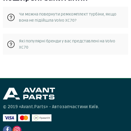
Чи можна повернути ремкомплект турбіни, якщо
вона не підійшла Volvo XC70?
Так, у разі, якщо запчастина не відповідає замовленню, її
Які популярні бренди у вас представлені на Volvo
можна повернути протягом 14 днів з моменту отримання.
XC70
Повернення можливе за умови, що запчастина не була в
експлуатації та не була пошкоджена. Для повернення
запчастини необхідно зв'язатися зі службою підтримки
Fischer Automotive One (FA1)
клієнтів та отримати від них інструкції.
© 2019 «Avant.Parts» - Автозапчастини Київ.