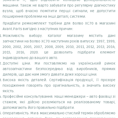
машини. Також не варто забувати про регулярну діагностику
вузла, щоб вчасно помітити перші сигнали, не допустити
поширення проблеми на інші деталі, системи.
Придбати ремкомплект турбіни для Волво ХС70 в магазині
Avant.Parts вигідно з наступних причин:
Можливість вибору. Каталог магазину містить дані
запчастини на Волво ХС70 наступних років випуску: 1997, 1999,
2000, 2002, 2005, 2007, 2008, 2009, 2010, 2011, 2012, 2013, 2014,
2015, 2016, 2020. Це дозволить підібрати елемент
індивідуально до вашого авто.
Доступні ціни. Ми поставляємо на український ринок
автозапчастини безпосередньо від виробників, прямих
дилерів, що дає нам змогу давати дуже хороші ціни.
Висока якість деталей. Сертифікація продукції, її прозоре
походження говорять про оригінальність, а значить високу
якість.
Професійне консультування. Наші менеджери – авто фахівці зі
стажем, які дійсно розуміються на реалізованому товарі,
допомагають його правильно підібрати.
Оперативність. Ми в максимально стислий термін обробляємо