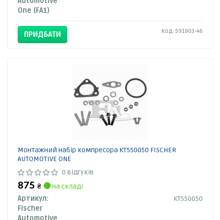
Automotive
One (FA1)
Код: 591903-46
ПРИДБАТИ
Монтажний набір компресора KT550050 FISCHER
AUTOMOTIVE ONE
0 відгуків
875
₴
на складі
Артикул:
KT550050
Fischer
Automotive