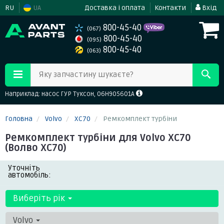
RU
UA
Доставка і оплата
Контакти
Вхід
800-45-40
(067)
800-45-40
(095)
800-45-40
(063)
Яку запчастину шукаєте?
Наприклад: насос ГУР Туксон, 06H905601A
Головна
Volvo
XC70
Ремкомплект турбіни
Ремкомплект турбіни для Volvo XC70
(Волво ХС70)
Уточніть
автомобіль:
Виберіть рік
Volvo