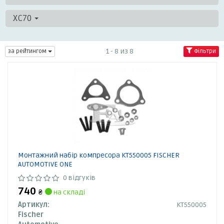
XC70
1 - 8 из 8
за рейтингом
Фільтри
Монтажний набір компресора KT550005 FISCHER
AUTOMOTIVE ONE
0 відгуків
740
₴
на складі
Артикул:
KT550005
Fischer