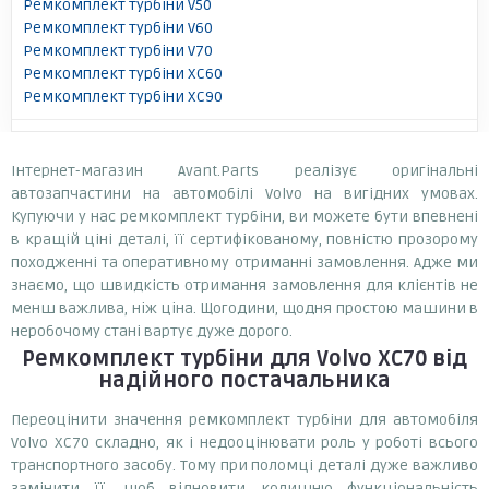
Ремкомплект турбіни V50
Ремкомплект турбіни V60
Ремкомплект турбіни V70
Ремкомплект турбіни XC60
Ремкомплект турбіни XC90
Інтернет-магазин Avant.Parts реалізує оригінальні
автозапчастини на автомобілі Volvo на вигідних умовах.
Купуючи у нас ремкомплект турбіни, ви можете бути впевнені
в кращій ціні деталі, її сертифікованому, повністю прозорому
походженні та оперативному отриманні замовлення. Адже ми
знаємо, що швидкість отримання замовлення для клієнтів не
менш важлива, ніж ціна. Щогодини, щодня простою машини в
неробочому стані вартує дуже дорого.
Ремкомплект турбіни
для Volvo XC70
від
надійного постачальника
Переоцінити значення ремкомплект турбіни для автомобіля
Volvo XC70 складно, як і недооцінювати роль у роботі всього
транспортного засобу. Тому при поломці деталі дуже важливо
замінити її, щоб відновити колишню функціональність