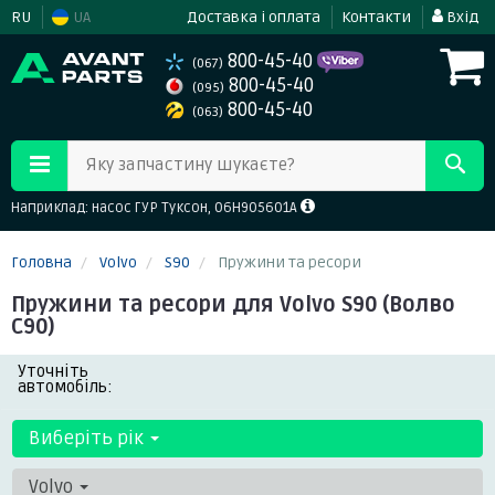
RU
UA
Доставка і оплата
Контакти
Вхід
800-45-40
(067)
800-45-40
(095)
800-45-40
(063)
Яку запчастину шукаєте?
Наприклад: насос ГУР Туксон, 06H905601A
Головна
Volvo
S90
Пружини та ресори
Пружини та ресори для Volvo S90 (Волво
С90)
Уточніть
автомобіль:
Виберіть рік
Volvo