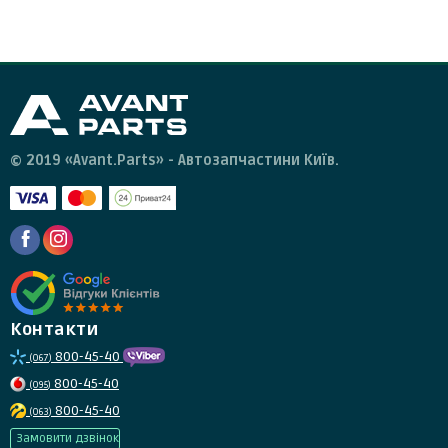
запчастини необхідно зв'язатися зі службою підтримки
клієнтів та отримати від них інструкції.
© 2019 «Avant.Parts» - Автозапчастини Київ.
Контакти
800-45-40
(067)
800-45-40
(095)
800-45-40
(063)
Замовити дзвінок