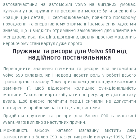
автозапчастини на автомобілі Volvo на вигідних умовах.
Купуючи у нас пружини та ресори, ви можете бути впевнені в
кращій ціні деталі, її сертифікованому, повністю прозорому
походженні та оперативному отриманні замовлення. Адже ми
знаємо, що швидкість отримання замовлення для клієнтів не
менш важлива, ніж ціна. Щогодини, щодня простою машини в
неробочому стані вартує дуже дорого.
Пружини та ресори
для Volvo S90
від
надійного постачальника
Переоцінити значення пружини та ресори для автомобіля
Volvo S90 складно, як і недооцінювати роль у роботі всього
транспортного засобу. Тому при поломці деталі дуже важливо
замінити її, щоб відновити колишню функціональність
машини. Також не варто забувати про регулярну діагностику
вузла, щоб вчасно помітити перші сигнали, не допустити
поширення проблеми на інші деталі, системи.
Придбати пружини та ресори для Волво С90 в магазині
Avant.Parts вигідно з наступних причин:
Можливість вибору. Каталог магазину містить дані
запчастини на Волво С90 наступних років випуску: 1996, 1997,