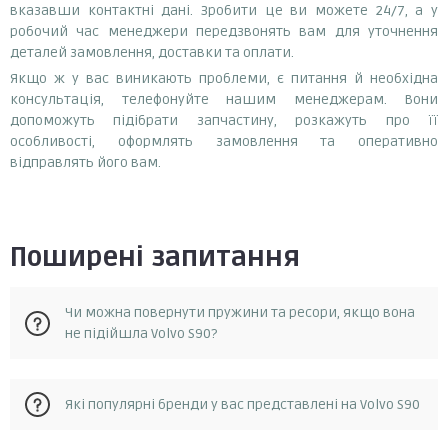
вказавши контактні дані. Зробити це ви можете 24/7, а у
робочий час менеджери передзвонять вам для уточнення
деталей замовлення, доставки та оплати.
Якщо ж у вас виникають проблеми, є питання й необхідна
консультація, телефонуйте нашим менеджерам. Вони
допоможуть підібрати запчастину, розкажуть про її
особливості, оформлять замовлення та оперативно
відправлять його вам.
Поширені запитання
Чи можна повернути пружини та ресори, якщо вона
не підійшла Volvo S90?
Так, у разі, якщо запчастина не відповідає замовленню, її
Які популярні бренди у вас представлені на Volvo S90
можна повернути протягом 14 днів з моменту отримання.
Повернення можливе за умови, що запчастина не була в
експлуатації та не була пошкоджена. Для повернення