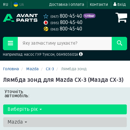
RU
UA
Доставка і оплата
Контакти
Вхід
800-45-40
(067)
800-45-40
(095)
800-45-40
(063)
Яку запчастину шукаєте?
Наприклад: насос ГУР Туксон, 06H905601A
Головна
Mazda
CX-3
Лямбда зонд
Лямбда зонд для Mazda CX-3 (Мазда СХ-3)
Уточніть
автомобіль:
Виберіть рік
Mazda