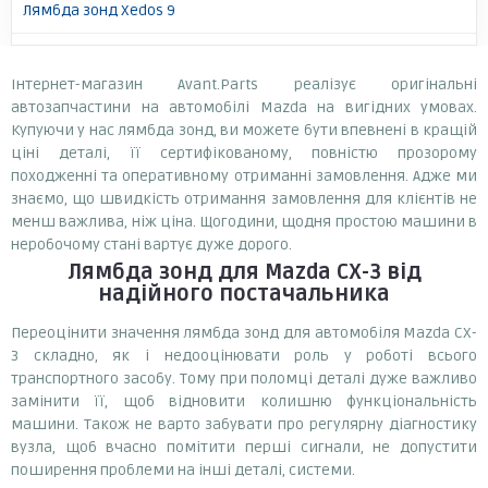
Лямбда зонд Xedos 9
Інтернет-магазин Avant.Parts реалізує оригінальні
автозапчастини на автомобілі Mazda на вигідних умовах.
Купуючи у нас лямбда зонд, ви можете бути впевнені в кращій
ціні деталі, її сертифікованому, повністю прозорому
походженні та оперативному отриманні замовлення. Адже ми
знаємо, що швидкість отримання замовлення для клієнтів не
менш важлива, ніж ціна. Щогодини, щодня простою машини в
неробочому стані вартує дуже дорого.
Лямбда зонд
для Mazda CX-3
від
надійного постачальника
Переоцінити значення лямбда зонд для автомобіля Mazda CX-
3 складно, як і недооцінювати роль у роботі всього
транспортного засобу. Тому при поломці деталі дуже важливо
замінити її, щоб відновити колишню функціональність
машини. Також не варто забувати про регулярну діагностику
вузла, щоб вчасно помітити перші сигнали, не допустити
поширення проблеми на інші деталі, системи.