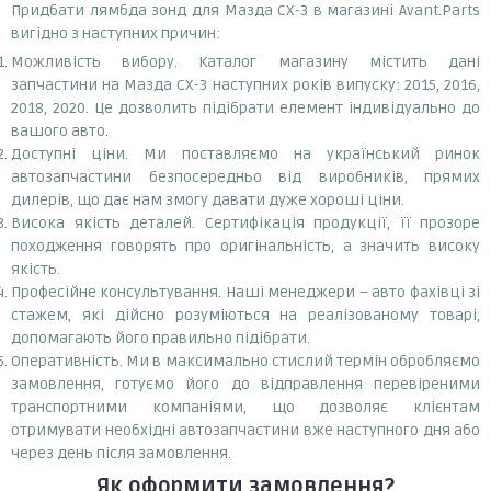
Придбати лямбда зонд для Мазда СХ-3 в магазині Avant.Parts
вигідно з наступних причин:
Можливість вибору. Каталог магазину містить дані
запчастини на Мазда СХ-3 наступних років випуску: 2015, 2016,
2018, 2020. Це дозволить підібрати елемент індивідуально до
вашого авто.
Доступні ціни. Ми поставляємо на український ринок
автозапчастини безпосередньо від виробників, прямих
дилерів, що дає нам змогу давати дуже хороші ціни.
Висока якість деталей. Сертифікація продукції, її прозоре
походження говорять про оригінальність, а значить високу
якість.
Професійне консультування. Наші менеджери – авто фахівці зі
стажем, які дійсно розуміються на реалізованому товарі,
допомагають його правильно підібрати.
Оперативність. Ми в максимально стислий термін обробляємо
замовлення, готуємо його до відправлення перевіреними
транспортними компаніями, що дозволяє клієнтам
отримувати необхідні автозапчастини вже наступного дня або
через день після замовлення.
Як оформити замовлення?