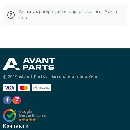
Так, у разі, якщо запчастина не відповідає замовленню, її
Які популярні бренди у вас представлені на Mazda
можна повернути протягом 14 днів з моменту отримання.
CX-3
Повернення можливе за умови, що запчастина не була в
експлуатації та не була пошкоджена. Для повернення
запчастини необхідно зв'язатися зі службою підтримки
клієнтів та отримати від них інструкції.
© 2019 «Avant.Parts» - Автозапчастини Київ.
Контакти